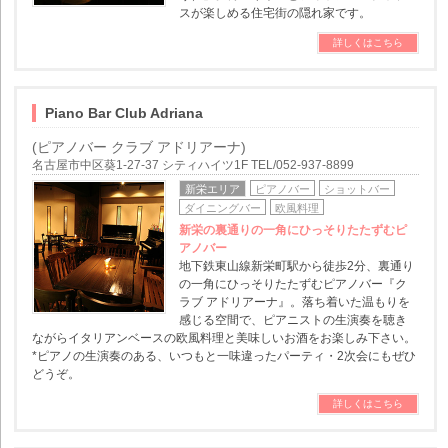
スが楽しめる住宅街の隠れ家です。
詳しくはこちら
Piano Bar Club Adriana
(ピアノバー クラブ アドリアーナ)
名古屋市中区葵1-27-37 シティハイツ1F TEL/052-937-8899
新栄エリア
ピアノバー
ショットバー
ダイニングバー
欧風料理
新栄の裏通りの一角にひっそりたたずむピ
アノバー
地下鉄東山線新栄町駅から徒歩2分、裏通り
の一角にひっそりたたずむピアノバー『ク
ラブ アドリアーナ』。落ち着いた温もりを
感じる空間で、ピアニストの生演奏を聴き
ながらイタリアンベースの欧風料理と美味しいお酒をお楽しみ下さい。
*ピアノの生演奏のある、いつもと一味違ったパーティ・2次会にもぜひ
どうぞ。
詳しくはこちら