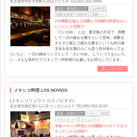
名古屋市中区大井町3-20山下ビル1F TEL/052-331-0940
金山・東別院エリア
九州料理
焼酎居酒屋
鍋料理
焼酎バー
200種類を超える焼酎と九州郷土料理をゆっ
たりとした空間で
「だいやめ」 とは、鹿児島の方言で、晩酌
して一日の疲れを癒すという意味。焼酎を
チビチビ飲んで疲れを癒すという九州の酒
文化を名古屋の人にも思う存分味わっても
らいたい、一日の締めくくりとして 「だいやめ」 していってもらいた
い、そんな気持ちでスタッフ一同皆様のお越しをお待ちしています。
詳しくはこちら
メキシコ料理 LOS NOVIOS
(メキシコリョウリ ロスノビオス)
名古屋市東区泉3-11-29 クシダビル１Ｆ TEL/052-932-8220
高岳・白壁エリア
メキシコ料理
テキーラバー
ラテンバー
本格メキシコ料理と150種類のテキーラをエ
キゾチックな空間で