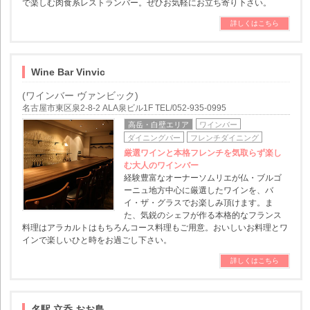
で楽しむ肉食系レストランバー。ぜひお気軽にお立ち寄り下さい。
詳しくはこちら
Wine Bar Vinvic
(ワインバー ヴァンビック)
名古屋市東区泉2-8-2 ALA泉ビル1F TEL/052-935-0995
高岳・白壁エリア
ワインバー
ダイニングバー
フレンチダイニング
厳選ワインと本格フレンチを気取らず楽し
む大人のワインバー
経験豊富なオーナーソムリエが仏・ブルゴ
ーニュ地方中心に厳選したワインを、バ
イ・ザ・グラスでお楽しみ頂けます。ま
た、気鋭のシェフが作る本格的なフランス
料理はアラカルトはもちろんコース料理もご用意。おいしいお料理とワ
インで楽しいひと時をお過ごし下さい。
詳しくはこちら
名駅 立呑 おお島