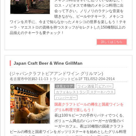
メキシコ料理を辛いと思っているあなた！
ロス・ノビオスで本物のメキシコ料理に出
会って下さい。ノリノリのラテンな音楽を
聴きながら、ビールやテキーラ、メキシコ
ワインを片手に、今まで知らなかったメキシコの世界を楽しもう！テキ
ーラ・マエストロの資格を持つスタッフがセレクトした150種類以上の
品揃えのテキーラも要チェック！
詳しくはこちら
Japan Craft Beer & Wine GrillMan
(ジャパンクラフトビアアンドワイン グリルマン)
名古屋市中区錦2-11-13 トランジットビル1F TEL/052-204-2914
伏見エリア
ワイン酒場
ビアバー
カフェ＆レストラン
ステーキハウス
ハンバーガー
国産クラフトビールの樽生と国産ワインを
グリル料理で楽しもう！
昼は100％ビーフの手作りパティでつくる、
ボリューム満点のハンバーガーが自慢のバ
ーガーカフェ。夜は10種類の国産クラフト
ビールの樽生と国産ワインをガッツリステーキを始めとしたグリル料理