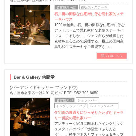
名古屋市昭和区菊園町5-16 TEL/052-851-2812
名古屋東南部
鉄板焼・ステーキ
石川橋の閑静な住宅街に佇む隠れ家的ステ
ーキハウス
1991年創業。石川橋の閑静な住宅街に佇む
アットホームで隠れ家的な老舗ステーキハ
ウス「こるしか」。シェフ自らが厳選した
素材を真心こめて調理する、最上の国内産
黒毛和牛ステーキをご堪能下さい。
詳しくはこちら
Bar & Gallery 佛蘭堂
(バーアンドギャラリー フランドウ)
名古屋市名東区一社4-91 司ビル1F TEL/052-703-8650
名古屋東部
ショットバー
イングリッシュパブ
レストラン＆バー
住宅街の裏通りにひっそりたたずむギャラ
リー併設の隠れ家バー
アンティーク家具に囲まれたイングリッシ
ュスタイルのパブ「佛蘭堂（ふらんど
う）」。樽生ギネスとフィッシュ＆チップ