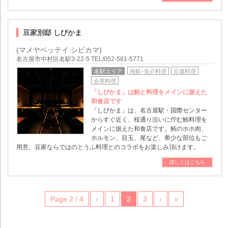
豆家別邸 しびかま
(マメヤベッテイ シビカマ)
名古屋市中村区名駅3-22-5 TEL/052-581-5771
名駅エリア
海鮮･魚介料理
豆腐料理
会席料理
「しびかま」は鮪と料理をメインに据えた
和食店です
「しびかま」は、名古屋駅・国際センター
からすぐ近く、桜通り沿いに佇む鮪料理を
メインに据えた和食店です。鮪のホホ肉、
ホルモン、目玉、尾など、希少な部位もご
用意。豆家ならではのとうふ料理とのコラボをお楽しみ頂けます。
詳しくはこちら
Page 2 / 4
‹
1
2
3
›
»