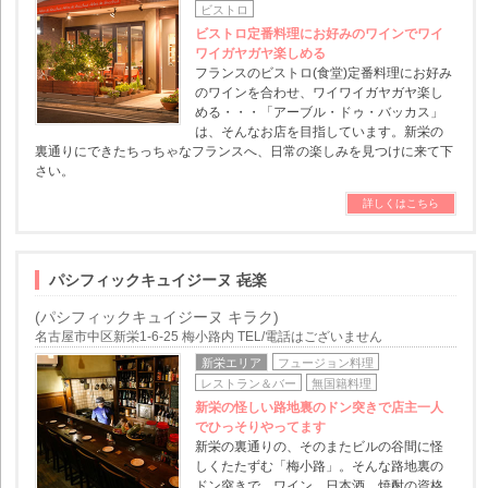
ビストロ
ビストロ定番料理にお好みのワインでワイ
ワイガヤガヤ楽しめる
フランスのビストロ(食堂)定番料理にお好み
のワインを合わせ、ワイワイガヤガヤ楽し
める・・・「アーブル・ドゥ・バッカス」
は、そんなお店を目指しています。新栄の
裏通りにできたちっちゃなフランスへ、日常の楽しみを見つけに来て下
さい。
詳しくはこちら
パシフィックキュイジーヌ 㐂楽
(パシフィックキュイジーヌ キラク)
名古屋市中区新栄1-6-25 梅小路内 TEL/電話はございません
新栄エリア
フュージョン料理
レストラン＆バー
無国籍料理
新栄の怪しい路地裏のドン突きで店主一人
でひっそりやってます
新栄の裏通りの、そのまたビルの谷間に怪
しくたたずむ「梅小路」。そんな路地裏の
ドン突きで、ワイン、日本酒、焼酎の資格