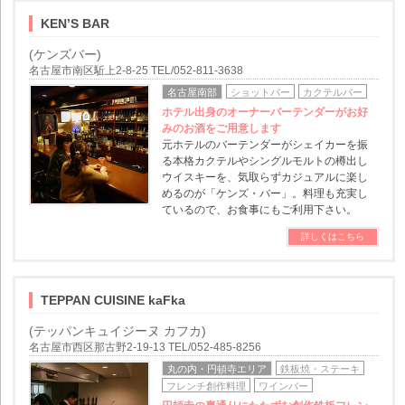
KEN’S BAR
(ケンズバー)
名古屋市南区駈上2-8-25 TEL/052-811-3638
名古屋南部
ショットバー
カクテルバー
ホテル出身のオーナーバーテンダーがお好
みのお酒をご用意します
元ホテルのバーテンダーがシェイカーを振
る本格カクテルやシングルモルトの樽出し
ウイスキーを、気取らずカジュアルに楽し
めるのが「ケンズ・バー」。料理も充実し
ているので、お食事にもご利用下さい。
詳しくはこちら
TEPPAN CUISINE kaFka
(テッパンキュイジーヌ カフカ)
名古屋市西区那古野2-19-13 TEL/052-485-8256
丸の内・円頓寺エリア
鉄板焼・ステーキ
フレンチ創作料理
ワインバー