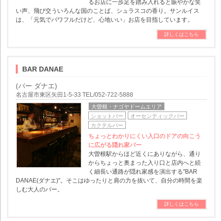
るお店に一歩足を踏み入れると賑やかな笑
い声、飛び交ういろんな国のことば、シュラスコの香り。サンルイス
は、「元気でパワフルだけど、心地いい」お店を目指しています。
詳しくはこちら
BAR DANAE
(バー ダナエ)
名古屋市東区矢田1-5-33 TEL/052-722-5888
大曽根・ナゴヤドームエリア
ショットバー
オーセンティックバー
カクテルバー
ちょっとわかりにくい入口のドアの向こう
に広がる隠れ家バー
大曽根駅からほど近くにありながら、通り
からちょっと奥まった入り口と店内へと続
く細長い通路が隠れ家感を演出する"BAR
DANAE(ダナエ)"。そこはゆったりと肩の力を抜いて、自分の時間を楽
しむ大人のバー。
詳しくはこちら