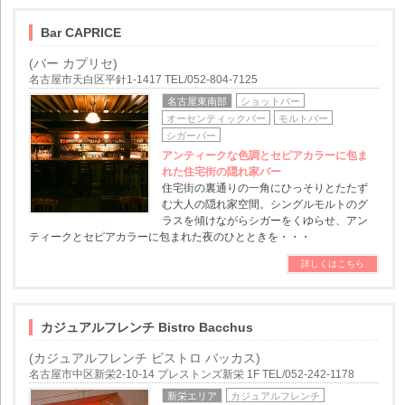
Bar CAPRICE
(バー カプリセ)
名古屋市天白区平針1-1417 TEL/052-804-7125
名古屋東南部
ショットバー
オーセンティックバー
モルトバー
シガーバー
アンティークな色調とセピアカラーに包ま
れた住宅街の隠れ家バー
住宅街の裏通りの一角にひっそりとたたず
む大人の隠れ家空間。シングルモルトのグ
ラスを傾けながらシガーをくゆらせ、アン
ティークとセピアカラーに包まれた夜のひとときを・・・
詳しくはこちら
カジュアルフレンチ Bistro Bacchus
(カジュアルフレンチ ビストロ バッカス)
名古屋市中区新栄2-10-14 プレストンズ新栄 1F TEL/052-242-1178
新栄エリア
カジュアルフレンチ