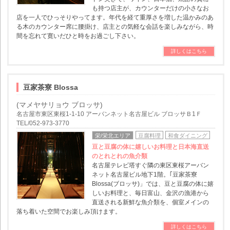
も持つ店主が、カウンターだけの小さなお
店を一人でひっそりやってます。年代を経て重厚さを増した温かみのあ
る木のカウンター席に腰掛け、店主との気軽な会話を楽しみながら、時
間を忘れて寛いだひと時をお過ごし下さい。
詳しくはこちら
豆家茶寮 Blossa
(マメヤサリョウ ブロッサ)
名古屋市東区東桜1-1-10 アーバンネット名古屋ビル ブロッサＢ1Ｆ
TEL/052-973-3770
栄/栄北エリア
豆腐料理
和食ダイニング
豆と豆腐の体に嬉しいお料理と日本海直送
のとれとれの魚介類
名古屋テレビ塔すぐ隣の東区東桜アーバン
ネット名古屋ビル地下1階。｢豆家茶寮
Blossa(ブロッサ)」では、豆と豆腐の体に嬉
しいお料理と、毎日富山、金沢の漁港から
直送される新鮮な魚介類を、個室メインの
落ち着いた空間でお楽しみ頂けます。
詳しくはこちら