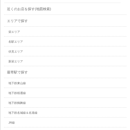
近くのお店を探す(地図検索)
エリアで探す
栄エリア
名駅エリア
伏見エリア
新栄エリア
最寄駅で探す
地下鉄東山線
地下鉄桜通線
地下鉄鶴舞線
地下鉄名城線＆名港線
JR線