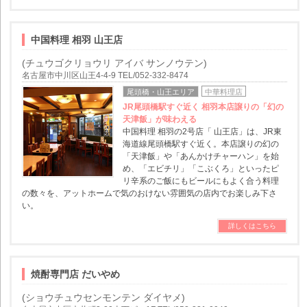
中国料理 相羽 山王店
(チュウゴクリョウリ アイバ サンノウテン)
名古屋市中川区山王4-4-9 TEL/052-332-8474
尾頭橋・山王エリア
中華料理店
JR尾頭橋駅すぐ近く 相羽本店譲りの「幻の
天津飯」が味わえる
中国料理 相羽の2号店「 山王店」は、JR東
海道線尾頭橋駅すぐ近く。本店譲りの幻の
「天津飯」や「あんかけチャーハン」を始
め、「エビチリ」「こぶくろ」といったピ
リ辛系のご飯にもビールにもよく合う料理
の数々を、アットホームで気のおけない雰囲気の店内でお楽しみ下さ
い。
詳しくはこちら
焼酎専門店 だいやめ
(ショウチュウセンモンテン ダイヤメ)