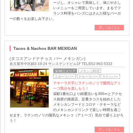
ージし、オシャレで美味しく、体にやさし
いメニューをご用意しています。まるでフ
ランス料理をバンズにはさんだ様なバーガ
ーの数々をお楽しみ下さい。
詳しくはこちら
Tacos & Nachos BAR MEXIGAN
(タコスアンドナチョス バー メキシガン)
名古屋市中区錦3-19-24 サンステンドビル1F TEL/052-963-5333
栄/錦三エリア
メキシコ料理
スポーツバー
テキーラバー
ラテンバー
テキーラ片手にラテンのノリで陽気なアミ
ーゴ気分を楽しもう！
栄駅1番出口より錦通沿いを300ｍとアクセ
ス抜群の路面店。定番タコスを始めとした
メキシカンフードとコロナ・テキーラなど
のメキシカンドリンクで楽しい時間を過ご
せます。ラテンのノリの陽気なメキシコ（アミーゴ）気分で盛り上がろ
う！
詳しくはこちら