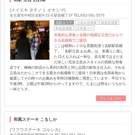
(メイエキ タチノミ オオシマ)
名古屋市中村区名駅4-22-8 駅前横丁1F TEL/052-581-5575
名駅エリア
立呑み居酒屋
銘酒居酒屋
和食居酒屋
日本酒バー
本格的な和食と全国の地酒を立呑だからで
きる低価格でご提供
ここは昭和レトロな雰囲気漂う名駅駅前横
丁。「名駅立呑 おお島」は、表通りに面し
た15人も入れば一杯な、名古屋ではまだま
だ珍しい完全立呑みスタイルの気軽な和食
店です。柳橋の卸店から系列の割烹と同じ品質の鮮魚を仕入れ、それを
立呑みだからこそできる驚きの低価格でご提供！日本酒は全国各地から
厳選してその時々のお薦めを常時15種類程ご用意しています。平日でも
午後3時、土曜は午後2時からやってますので、たまには明るいうちから
一杯どうぞ。
詳しくはこちら
和風ステーキ こるしか
(ワフウステーキ コルシカ)