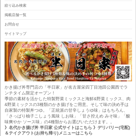
絞り込み検索
掲載店舗一覧
お問合せ
サイトマップ
かき揚げ丼専門店の「半日家」が名古屋栄四丁目池田公園西でラ
ンチタイム限定オープン！
季節の素材を活かした特製野菜ミックスと海鮮&野菜ミックス、肉
&野菜ミックスの3種類のかき揚げをご用意。そして味の決め手は
自家製の特製丼つゆ。「正統派の甘辛しょうゆ味」はもちろん、
「さっぱり柚子こしょう風味 しお味」「甘さ控えめ みそ味」「酸
味爽やか ソース味」の4種類からお選びいただけます。。
》名代かき揚げ丼 半日家 公式サイトはこちら
》デリバリー(宅配)
＆テイクアウト(お持ち帰り)メニューはこちら