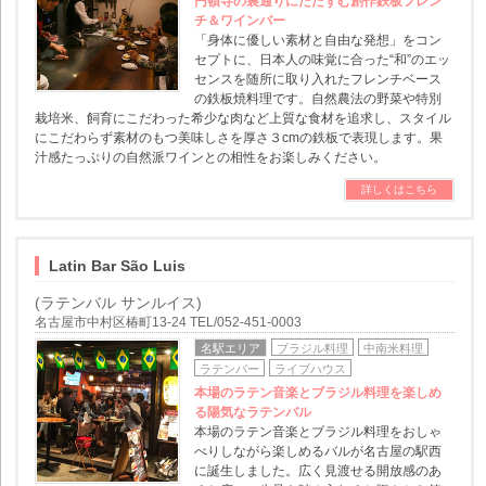
円頓寺の裏通りにたたずむ創作鉄板フレン
チ＆ワインバー
「身体に優しい素材と自由な発想」をコン
セプトに、日本人の味覚に合った“和”のエッ
センスを随所に取り入れたフレンチベース
の鉄板焼料理です。自然農法の野菜や特別
栽培米、飼育にこだわった希少な肉など上質な食材を追求し、スタイル
にこだわらず素材のもつ美味しさを厚さ３cmの鉄板で表現します。果
汁感たっぷりの自然派ワインとの相性をお楽しみください。
詳しくはこちら
Latin Bar São Luis
(ラテンバル サンルイス)
名古屋市中村区椿町13-24 TEL/052-451-0003
名駅エリア
ブラジル料理
中南米料理
ラテンバー
ライブハウス
本場のラテン音楽とブラジル料理を楽しめ
る陽気なラテンバル
本場のラテン音楽とブラジル料理をおしゃ
べりしながら楽しめるバルが名古屋の駅西
に誕生しました。広く見渡せる開放感のあ