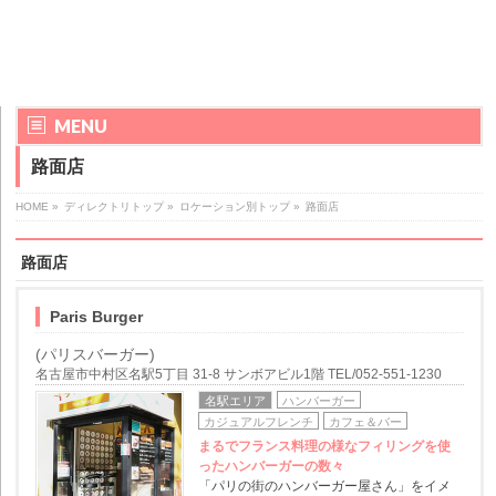
MENU
路面店
HOME
»
ディレクトリトップ
»
ロケーション別トップ
»
路面店
路面店
Paris Burger
(パリスバーガー)
名古屋市中村区名駅5丁目 31-8 サンボアビル1階 TEL/052-551-1230
名駅エリア
ハンバーガー
カジュアルフレンチ
カフェ＆バー
まるでフランス料理の様なフィリングを使
ったハンバーガーの数々
「パリの街のハンバーガー屋さん」をイメ