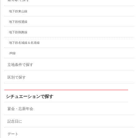
地下鉄東山線
地下鉄桜通線
地下鉄鶴舞線
地下鉄名城線＆名港線
JR線
立地条件で探す
区別で探す
シチュエーションで探す
宴会・忘新年会
記念日に
デート