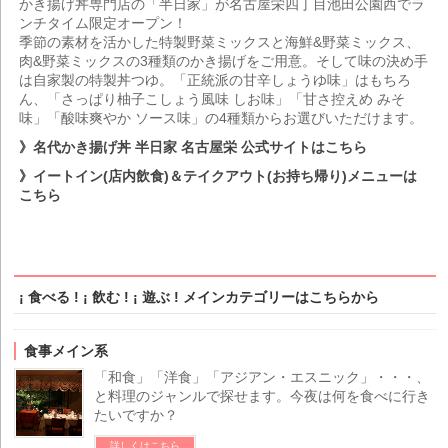
かき揚げ丼専門店の「半日家」が名古屋栄四丁目池田公園西でラ
ンチタイム限定オープン！
季節の素材を活かした特製野菜ミックスと海鮮&野菜ミックス、
肉&野菜ミックスの3種類のかき揚げをご用意。そして味の決め手
は自家製の特製丼つゆ。「正統派の甘辛しょうゆ味」はもちろ
ん、「さっぱり柚子こしょう風味 しお味」「甘さ控えめ みそ
味」「酸味爽やか ソース味」の4種類からお選びいただけます。
》名代かき揚げ丼 半日家 名古屋栄 公式サイトはこちら
》イートイン(店内飲食)＆テイクアウト(お持ち帰り)メニューは
こちら
¡ 食べる ! ¡ 飲む ! ¡ 遊ぶ ! メインカテゴリーはこちらから
食事メイン系
「和食」「洋食」「アジアン・エスニック」・・・、
と料理のジャンルで探せます。今夜は何を食べに行き
たいですか？
詳しくはこちら