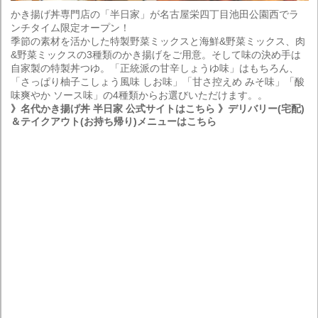
かき揚げ丼専門店の「半日家」が名古屋栄四丁目池田公園西でラ
ンチタイム限定オープン！
季節の素材を活かした特製野菜ミックスと海鮮&野菜ミックス、肉
&野菜ミックスの3種類のかき揚げをご用意。そして味の決め手は
自家製の特製丼つゆ。「正統派の甘辛しょうゆ味」はもちろん、
「さっぱり柚子こしょう風味 しお味」「甘さ控えめ みそ味」「酸
味爽やか ソース味」の4種類からお選びいただけます。。
》名代かき揚げ丼 半日家 公式サイトはこちら
》デリバリー(宅配)
＆テイクアウト(お持ち帰り)メニューはこちら