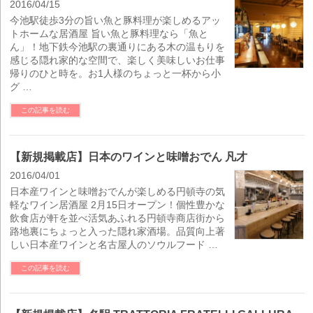
2016/04/15
今池駅徒歩3分の旨い魚と豚料理が楽しめるアッ
トホームな居酒屋 旨い魚と豚料理なら「魚と
ん」！地下鉄今池駅の裏通りにある木の温もりを
感じる隠れ家的な空間で、楽しく美味しいお仕事
帰りのひと時を。お1人様のちょっと一杯から小
グ …
この記事を読む
【新規掲載店】日本のワインと味噌おでん 凡才
2016/04/01
日本産ワインと味噌おでんが楽しめる円頓寺の気
軽なワイン居酒屋 2月15日オープン！個性豊かな
飲食店が軒を並べ活気あふれる円頓寺商店街から
路地裏にちょっと入った隠れ家酒場。品質向上著
しい日本産ワインと名古屋人のソウルフード …
この記事を読む