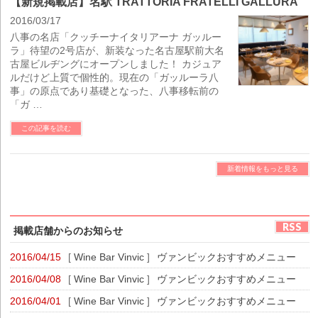
【新規掲載店】名駅 TRATTORIA FRATELLI GALLURA
2016/03/17
八事の名店「クッチーナイタリアーナ ガッルー
ラ」待望の2号店が、新装なった名古屋駅前大名
古屋ビルヂングにオープンしました！ カジュア
ルだけど上質で個性的。現在の「ガッルーラ八
事」の原点であり基礎となった、八事移転前の
「ガ …
この記事を読む
新着情報をもっと見る
RSS
掲載店舗からのお知らせ
2016/04/15
[
Wine Bar Vinvic
]
ヴァンビックおすすめメニュー
2016/04/08
[
Wine Bar Vinvic
]
ヴァンビックおすすめメニュー
2016/04/01
[
Wine Bar Vinvic
]
ヴァンビックおすすめメニュー