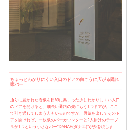
ちょっとわかりにくい入口のドアの向こうに広がる隠れ
家バー
通りに置かれた看板を目印に奥まった少しわかりにくい入口
のドアを開けると、細長い通路の先にもう1つドアが。ここ
で引き返してしまう人もいるのですが、勇気を出してそのド
アを開ければ、一枚板のバーカウンターと2人掛けのテーブ
ルが1つという小さなバー"DANAE(ダナエ)"が姿を現しま