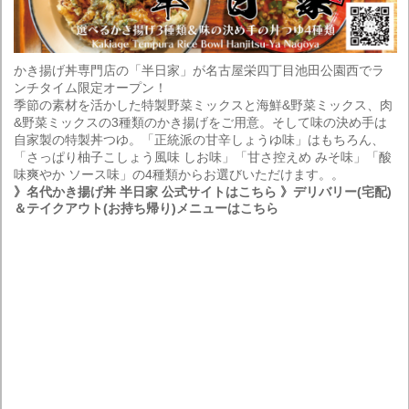
かき揚げ丼専門店の「半日家」が名古屋栄四丁目池田公園西でラ
ンチタイム限定オープン！
季節の素材を活かした特製野菜ミックスと海鮮&野菜ミックス、肉
&野菜ミックスの3種類のかき揚げをご用意。そして味の決め手は
自家製の特製丼つゆ。「正統派の甘辛しょうゆ味」はもちろん、
「さっぱり柚子こしょう風味 しお味」「甘さ控えめ みそ味」「酸
味爽やか ソース味」の4種類からお選びいただけます。。
》名代かき揚げ丼 半日家 公式サイトはこちら
》デリバリー(宅配)
＆テイクアウト(お持ち帰り)メニューはこちら