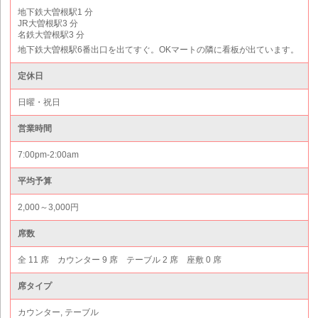
地下鉄大曽根駅1 分
JR大曽根駅3 分
名鉄大曽根駅3 分
地下鉄大曽根駅6番出口を出てすぐ。OKマートの隣に看板が出ています。
定休日
日曜・祝日
営業時間
7:00pm-2:00am
平均予算
2,000～3,000円
席数
全 11 席 カウンター 9 席 テーブル 2 席 座敷 0 席
席タイプ
カウンター, テーブル