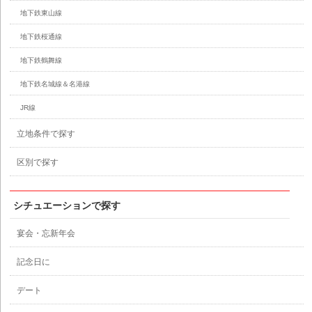
地下鉄東山線
地下鉄桜通線
地下鉄鶴舞線
地下鉄名城線＆名港線
JR線
立地条件で探す
区別で探す
シチュエーションで探す
宴会・忘新年会
記念日に
デート