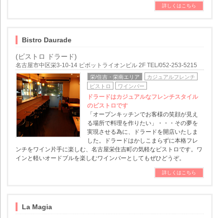
詳しくはこちら
Bistro Daurade
(ビストロ ドラード)
名古屋市中区栄3-10-14 ピボットライオンビル 2F TEL/052-253-5215
栄/住吉・栄南エリア
カジュアルフレンチ
ビストロ
ワインバー
ドラードはカジュアルなフレンチスタイル
のビストロです
「オープンキッチンでお客様の笑顔が見え
る場所で料理を作りたい」・・・その夢を
実現させる為に、ドラードを開店いたしま
した。ドラードはかしこまらずに本格フレ
ンチをワイン片手に楽しむ、名古屋栄住吉町の気軽なビストロです。ワ
インと軽いオードブルを楽しむワインバーとしてもぜひどうぞ。
詳しくはこちら
La Magia