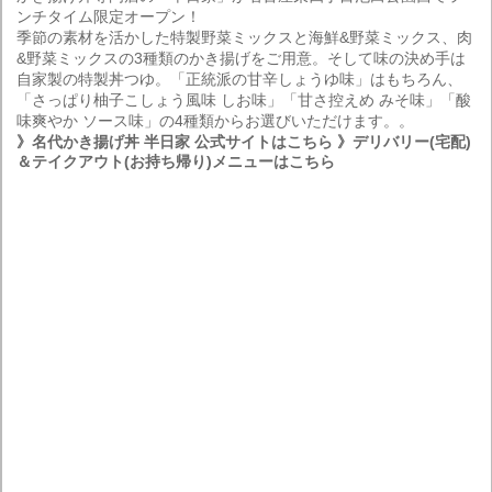
ンチタイム限定オープン！
季節の素材を活かした特製野菜ミックスと海鮮&野菜ミックス、肉
&野菜ミックスの3種類のかき揚げをご用意。そして味の決め手は
自家製の特製丼つゆ。「正統派の甘辛しょうゆ味」はもちろん、
「さっぱり柚子こしょう風味 しお味」「甘さ控えめ みそ味」「酸
味爽やか ソース味」の4種類からお選びいただけます。。
》名代かき揚げ丼 半日家 公式サイトはこちら
》デリバリー(宅配)
＆テイクアウト(お持ち帰り)メニューはこちら