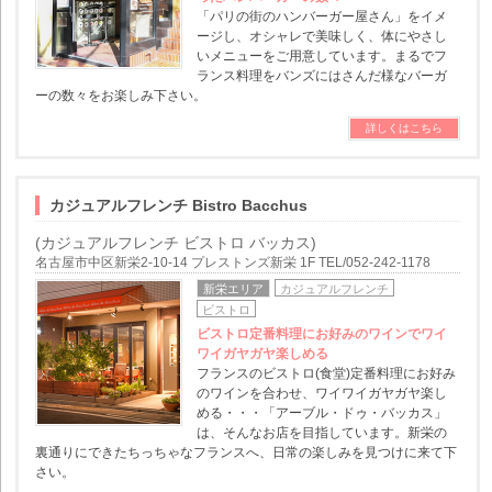
「パリの街のハンバーガー屋さん」をイメ
ージし、オシャレで美味しく、体にやさし
いメニューをご用意しています。まるでフ
ランス料理をバンズにはさんだ様なバーガ
ーの数々をお楽しみ下さい。
詳しくはこちら
カジュアルフレンチ Bistro Bacchus
(カジュアルフレンチ ビストロ バッカス)
名古屋市中区新栄2-10-14 プレストンズ新栄 1F TEL/052-242-1178
新栄エリア
カジュアルフレンチ
ビストロ
ビストロ定番料理にお好みのワインでワイ
ワイガヤガヤ楽しめる
フランスのビストロ(食堂)定番料理にお好み
のワインを合わせ、ワイワイガヤガヤ楽し
める・・・「アーブル・ドゥ・バッカス」
は、そんなお店を目指しています。新栄の
裏通りにできたちっちゃなフランスへ、日常の楽しみを見つけに来て下
さい。