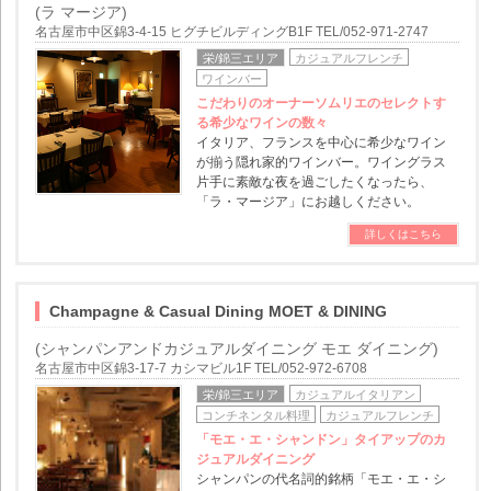
(ラ マージア)
名古屋市中区錦3-4-15 ヒグチビルディングB1F TEL/052-971-2747
栄/錦三エリア
カジュアルフレンチ
ワインバー
こだわりのオーナーソムリエのセレクトす
る希少なワインの数々
イタリア、フランスを中心に希少なワイン
が揃う隠れ家的ワインバー。ワイングラス
片手に素敵な夜を過ごしたくなったら、
「ラ・マージア」にお越しください。
詳しくはこちら
Champagne & Casual Dining MOET & DINING
(シャンパンアンドカジュアルダイニング モエ ダイニング)
名古屋市中区錦3-17-7 カシマビル1F TEL/052-972-6708
栄/錦三エリア
カジュアルイタリアン
コンチネンタル料理
カジュアルフレンチ
「モエ・エ・シャンドン」タイアップのカ
ジュアルダイニング
シャンパンの代名詞的銘柄「モエ・エ・シ