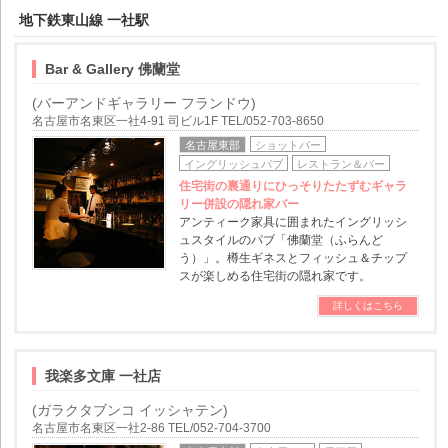
地下鉄東山線 一社駅
Bar & Gallery 佛蘭堂
(バーアンドギャラリー フランドウ)
名古屋市名東区一社4-91 司ビル1F TEL/052-703-8650
名古屋東部
ショットバー
イングリッシュパブ
レストラン＆バー
住宅街の裏通りにひっそりたたずむギャラ
リー併設の隠れ家バー
アンティーク家具に囲まれたイングリッシ
ュスタイルのパブ「佛蘭堂（ふらんど
う）」。樽生ギネスとフィッシュ＆チップ
スが楽しめる住宅街の隠れ家です。
詳しくはこちら
我楽多文庫 一社店
(ガラクタブンコ イッシャテン)
名古屋市名東区一社2-86 TEL/052-704-3700