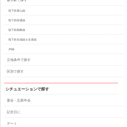
最寄駅で探す
地下鉄東山線
地下鉄桜通線
地下鉄鶴舞線
地下鉄名城線＆名港線
JR線
立地条件で探す
区別で探す
シチュエーションで探す
宴会・忘新年会
記念日に
デート