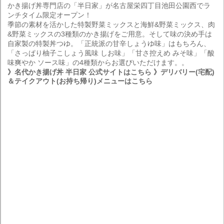
かき揚げ丼専門店の「半日家」が名古屋栄四丁目池田公園西でラ
ンチタイム限定オープン！
季節の素材を活かした特製野菜ミックスと海鮮&野菜ミックス、肉
&野菜ミックスの3種類のかき揚げをご用意。そして味の決め手は
自家製の特製丼つゆ。「正統派の甘辛しょうゆ味」はもちろん、
「さっぱり柚子こしょう風味 しお味」「甘さ控えめ みそ味」「酸
味爽やか ソース味」の4種類からお選びいただけます。。
》名代かき揚げ丼 半日家 公式サイトはこちら
》デリバリー(宅配)
＆テイクアウト(お持ち帰り)メニューはこちら