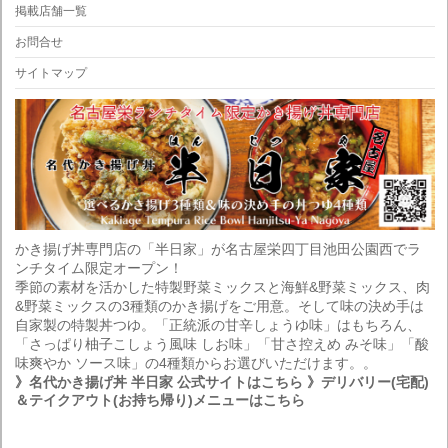
掲載店舗一覧
お問合せ
サイトマップ
かき揚げ丼専門店の「半日家」が名古屋栄四丁目池田公園西でラ
ンチタイム限定オープン！
季節の素材を活かした特製野菜ミックスと海鮮&野菜ミックス、肉
&野菜ミックスの3種類のかき揚げをご用意。そして味の決め手は
自家製の特製丼つゆ。「正統派の甘辛しょうゆ味」はもちろん、
「さっぱり柚子こしょう風味 しお味」「甘さ控えめ みそ味」「酸
味爽やか ソース味」の4種類からお選びいただけます。。
》名代かき揚げ丼 半日家 公式サイトはこちら
》デリバリー(宅配)
＆テイクアウト(お持ち帰り)メニューはこちら