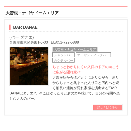
大曽根・ナゴヤドームエリア
BAR DANAE
(バー ダナエ)
名古屋市東区矢田1-5-33 TEL/052-722-5888
大曽根・ナゴヤドームエリア
ショットバー
オーセンティックバー
カクテルバー
ちょっとわかりにくい入口のドアの向こう
に広がる隠れ家バー
大曽根駅からほど近くにありながら、通り
からちょっと奥まった入り口と店内へと続
く細長い通路が隠れ家感を演出する"BAR
DANAE(ダナエ)"。そこはゆったりと肩の力を抜いて、自分の時間を楽
しむ大人のバー。
詳しくはこちら