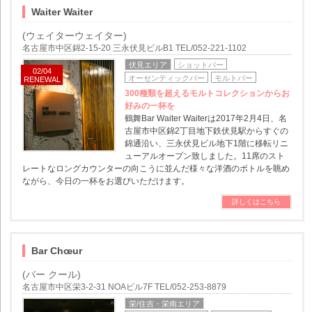
Waiter Waiter
(ウェイターウェイター)
名古屋市中区錦2-15-20 三永伏見ビルB1 TEL/052-221-1102
伏見エリア
ショットバー
02/04
オーセンティックバー
モルトバー
RENEWAL
300種類を超えるモルトコレクションからお
好みの一杯を
鶴舞Bar Waiter Waiterは2017年2月4日、名
古屋市中区錦2丁目地下鉄伏見駅からすぐの
錦通沿い、三永伏見ビル地下1階に移転リニ
ューアルオープン致しました。11席のスト
レートなロングカウンターの向こうに並んだ様々な洋酒のボトルを眺め
ながら、今日の一杯をお選びいただけます。
詳しくはこちら
Bar Chœur
(バー クール)
名古屋市中区栄3-2-31 NOAビル7F TEL/052-253-8879
栄/住吉・栄南エリア