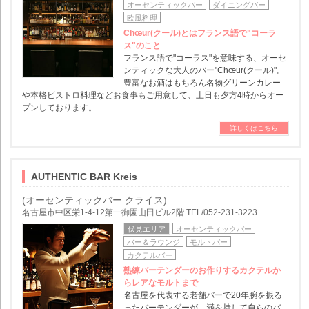
オーセンティックバー
ダイニングバー
欧風料理
Chœur(クール)とはフランス語で"コーラ
ス"のこと
フランス語で"コーラス"を意味する、オーセ
ンティックな大人のバー"Chœur(クール)"。
豊富なお酒はもちろん名物グリーンカレー
や本格ビストロ料理などお食事もご用意して、土日も夕方4時からオー
プンしております。
詳しくはこちら
AUTHENTIC BAR Kreis
(オーセンティックバー クライス)
名古屋市中区栄1-4-12第一御園山田ビル2階 TEL/052-231-3223
伏見エリア
オーセンティックバー
バー＆ラウンジ
モルトバー
カクテルバー
熟練バーテンダーのお作りするカクテルか
らレアなモルトまで
名古屋を代表する老舗バーで20年腕を振る
ったバーテンダーが、満を持して自らのバ