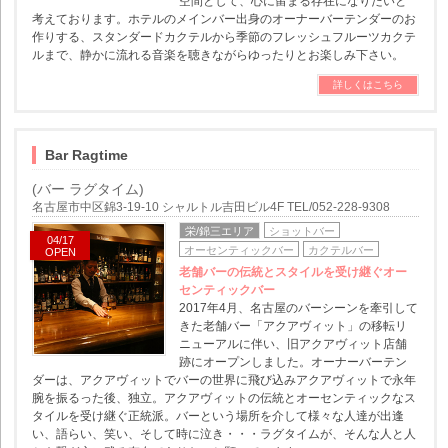
空間として、心に留まる存在になりたいと
考えております。ホテルのメインバー出身のオーナーバーテンダーのお
作りする、スタンダードカクテルから季節のフレッシュフルーツカクテ
ルまで、静かに流れる音楽を聴きながらゆったりとお楽しみ下さい。
詳しくはこちら
Bar Ragtime
(バー ラグタイム)
名古屋市中区錦3-19-10 シャルトル吉田ビル4F TEL/052-228-9308
栄/錦三エリア
ショットバー
04/17
オーセンティックバー
カクテルバー
OPEN
老舗バーの伝統とスタイルを受け継ぐオー
センティックバー
2017年4月、名古屋のバーシーンを牽引して
きた老舗バー「アクアヴィット」の移転リ
ニューアルに伴い、旧アクアヴィット店舗
跡にオープンしました。オーナーバーテン
ダーは、アクアヴィットでバーの世界に飛び込みアクアヴィットで永年
腕を振るった後、独立。アクアヴィットの伝統とオーセンティックなス
タイルを受け継ぐ正統派。バーという場所を介して様々な人達が出逢
い、語らい、笑い、そして時に泣き・・・ラグタイムが、そんな人と人