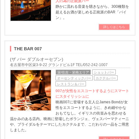
人の為の正統派バー
静かに流れる音楽を聴きながら、300種類を
超えるお酒が楽しめる正統派のBAR「バイ
ン」。
詳しくはこちら
THE BAR 007
(ザ バー ダブルオーセブン)
名古屋市中区栄3-9-22 グランドビル1F TEL/052-242-1007
栄/住吉・栄南エリア
ショットバー
オーセンティックバー
カクテルバー
レストラン＆バー
007が女性をエスコートするようにスマート
にスタイリッシュに
映画007に登場する主人公James Bondが女
性をエスコートするように、きめ細やかな
おもてなし。イギリスの街並みを思わせる
温かみのある店内。映画に登場したボランジェ、ヴェスパーマティーニ
や、ブライダルをテーマにしたカクテルまで、こだわりの一品をご用意
しました。