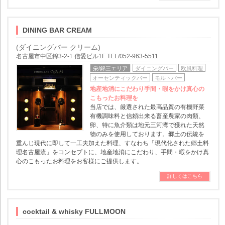
DINING BAR CREAM
(ダイニングバー クリーム)
名古屋市中区錦3-2-1 信愛ビル1F TEL/052-963-5511
栄/錦三エリア
ダイニングバー
欧風料理
オーセンティックバー
モルトバー
地産地消にこだわり手間・暇をかけ真心の
こもったお料理を
当店では、厳選された最高品質の有機野菜
有機調味料と信頼出来る畜産農家の肉類、
卵、特に魚介類は地元三河湾で獲れた天然
物のみを使用しております。郷土の伝統を
重んじ現代に即して一工夫加えた料理、すなわち「現代化された郷土料
理名古屋流」をコンセプトに、地産地消にこだわり、手間・暇をかけ真
心のこもったお料理をお客様にご提供します。
詳しくはこちら
cocktail & whisky FULLMOON