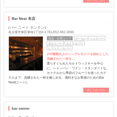
詳しくはこちら
Bar Neat 本店
(バー ニート ホンテン)
名古屋市東区東桜1丁目6-3 TEL/052-962-3060
高岳・白壁エリア
オーセンティックバー
モルトバー
カクテルバー
レストラン＆バー
200種類以上のシングルモルトを始めとした
洗練された一杯を…
選りすぐられたモルトウィスキーを中心
に、シャンパン・ワイン・スタンダードな
カクテルから季節のフルーツを使ったカク
テルまで、洗練された一杯を愉しめる、酒好きなお客様のためのBar
Neat(ニート)。
詳しくはこちら
bar owner