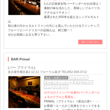
2人の正統派女性バーテンダーがお出迎え！
素材の味を活かした、美味しいフルーツカ
クテルはイチオシ！
厳選された400本を超えるシングルモルト
は、
初心者の方からモルトファンの方にも喜んでいただけるラインナップ。
フルーツとハードリカーの品揃えは、錦三随一！
ぜひお気軽にお立ち寄り下さい。
詳しくはこちら
BAR Primal
(バー プライマル)
名古屋市東区泉2-12-11 フローラル泉1F TEL/052-936-3712
高岳・白壁エリア
ショットバー
オーセンティックバー
カクテルバー
ミュージックバー
ホテルのメインバー出身のバーテンダーに
よるカクテルと音楽を…
PRIMAL（プライマル） <原点の意>・・・
お客様一人一人がご自身をリセットできる