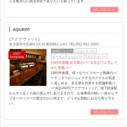
とを繋ぎ心に残る存在でありたいと願っています。
詳しくはこちら
AQUAVIT
(アクアヴィット)
名古屋市中区錦3-13-32 第四錦ビル4Ｆ TEL/052-962-2050
栄/錦三エリア
ショットバー
03/07
オーセンティックバー
カクテルバー
RENEWAL
1985年創業 名古屋のバー文化をけん引して
きた老舗バー
1985年創業。様々なウイスキーと熟練のバ
ーテンダーのシェイクするカクテルが気楽
に楽しめる、名古屋を代表する老舗本格バ
ー"AQUAVIT(アクアヴィット)"。地下鉄栄駅
からすぐ近くの栄の真ん中にありますので、お食事前の軽い一杯からア
フターディナーの寛ぎのひと時まで、どうぞお気軽にお立ち寄り下さ
い。
詳しくはこちら