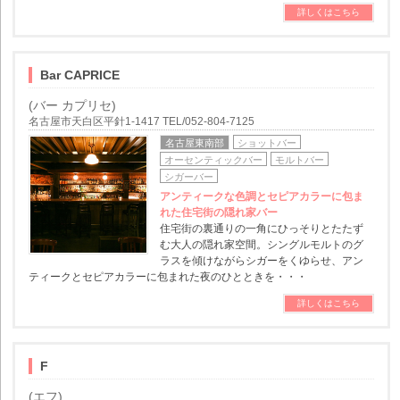
詳しくはこちら
Bar CAPRICE
(バー カプリセ)
名古屋市天白区平針1-1417 TEL/052-804-7125
名古屋東南部
ショットバー
オーセンティックバー
モルトバー
シガーバー
アンティークな色調とセピアカラーに包ま
れた住宅街の隠れ家バー
住宅街の裏通りの一角にひっそりとたたず
む大人の隠れ家空間。シングルモルトのグ
ラスを傾けながらシガーをくゆらせ、アン
ティークとセピアカラーに包まれた夜のひとときを・・・
詳しくはこちら
F
(エフ)