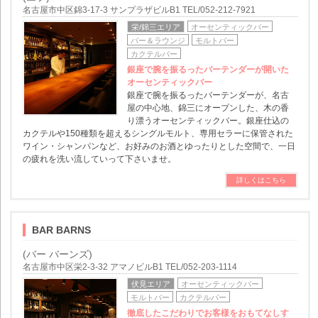
名古屋市中区錦3-17-3 サンプラザビルB1 TEL/052-212-7921
栄/錦三エリア
オーセンティックバー
バー＆ラウンジ
モルトバー
カクテルバー
銀座で腕を振るったバーテンダーが開いた
オーセンティックバー
銀座で腕を振るったバーテンダーが、名古
屋の中心地、錦三にオープンした、木の香
り漂うオーセンティックバー。銀座仕込の
カクテルや150種類を超えるシングルモルト、専用セラーに保管された
ワイン・シャンパンなど、お好みのお酒とゆったりとした空間で、一日
の疲れを洗い流していって下さいませ。
詳しくはこちら
BAR BARNS
(バー バーンズ)
名古屋市中区栄2-3-32 アマノビルB1 TEL/052-203-1114
伏見エリア
オーセンティックバー
モルトバー
カクテルバー
徹底したこだわりでお客様をおもてなしす