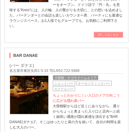
ーをオープン。ドイツ語で「円・丸」を意
味する"Kreis"には、人の輪、人の繋がりを大切に、との想いを込めまし
た。バーテンダーとの会話も楽しいカウンター席、パーティにも最適な
ラウンジスペース。お1人様でもグループでも、お気軽にご利用下さ
い。
詳しくはこちら
BAR DANAE
(バー ダナエ)
名古屋市東区矢田1-5-33 TEL/052-722-5888
大曽根・ナゴヤドームエリア
ショットバー
オーセンティックバー
カクテルバー
ちょっとわかりにくい入口のドアの向こう
に広がる隠れ家バー
大曽根駅からほど近くにありながら、通り
からちょっと奥まった入り口と店内へと続
く細長い通路が隠れ家感を演出する"BAR
DANAE(ダナエ)"。そこはゆったりと肩の力を抜いて、自分の時間を楽
しむ大人のバー。