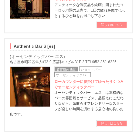
アンティークな調度品や絵画に囲まれたヨ
ーロッパ調の店内で、1日の疲れを癒すほっ
とするひと時をお過ごし下さい。
詳しくはこちら
Authentic Bar S [es]
(オーセンティックバー エス)
名古屋市昭和区隼人町2-9 広辞杁中ビルB1F-2 TEL/052-861-6225
名古屋南西部
ショットバー
オーセンティックバー
ローカウンターに腰掛けてゆったりくつろ
ぐオーセンティックバー
オーセンティックバー「エス」は本格的な
バーの雰囲気とサービス、品揃えにこだわ
りながら、気取らずフレンドリーなスタッ
フが楽しい時間を演出する居心地の良いお
店です。
詳しくはこちら