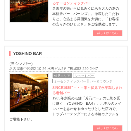
るオーセンティックバー
名古屋の栄から伏見近くにある大人の為の
本格派バー「バーンズ」。徹底したこだわ
りと、心温まる雰囲気を大切に、「お客様
の安らぎのひととき」をご提供致します。
詳しくはこちら
YOSHINO BAR
(ヨシノバー)
名古屋市中区錦2-10-26 水野ビル2Ｆ TEL/052-220-2447
伏見エリア
ショットバー
オーセンティックバー
バー＆ラウンジ
SINCE1985"・・・栄～伏見で永年親しまれ
る老舗バー
1985年創業の老舗「芳乃バー」の伝統を受
け継ぐ「YOSHINO BAR」。ホテルのメイ
ンバーを思わせるゆったりとした店内で、
トップバーテンダーによる本格カクテルを
ご堪能下さい。
詳しくはこちら