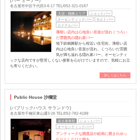
(バー オーナー)
名古屋市中区千代田3-6-17 TEL/052-321-0167
大須・鶴舞エリア
ショットバー
オーセンティックバー
モルトバー
カクテルバー
薄暗い店内は心地良い音楽が流れくつろい
だ雰囲気の隠れ家バー
地下鉄鶴舞駅から程近い住宅街。薄暗い店
内は心地良い音楽が流れ、くつろいだ雰囲
気が満ち溢れる隠れ家バー。オーセンティ
ックな店内ですが堅苦しくない接客を心がけていますので、気軽にお立
ち寄りください。
詳しくはこちら
Public House 沙欄堂
(パブリックハウス サランドウ)
名古屋市千種区東山通3-26 TEL/052-782-4189
名古屋東部
ショットバー
オーセンティックバー
アンティークな調度品や絵画に囲まれゆっ
たりとしたひと時を