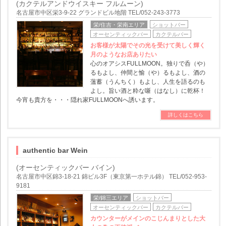
(カクテルアンドウイスキー フルムーン)
名古屋市中区栄3-9-22 グランドビル地階 TEL/052-243-3773
栄/住吉・栄南エリア
ショットバー
オーセンティックバー
カクテルバー
お客様が太陽でその光を受けて美しく輝く
月のようなお店ありたい
心のオアシスFULLMOON。独りで呑（や）
るもよし、仲間と愉（や）るもよし、酒の
薀蓄（うんちく）もよし、人生を語るのも
よし。旨い酒と粋な噺（はなし）に乾杯！
今宵も貴方を・・・隠れ家FULLMOONへ誘います。
詳しくはこちら
authentic bar Wein
(オーセンティックバー バイン)
名古屋市中区錦3-18-21 錦ビル3F（東京第一ホテル錦） TEL/052-953-
9181
栄/錦三エリア
ショットバー
オーセンティックバー
カクテルバー
カウンターがメインのこじんまりとした大