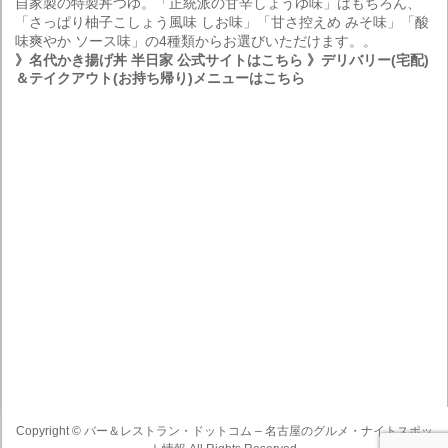
自家製の特製丼つゆ。「正統派の甘辛しょうゆ味」はもちろん、
「さっぱり柚子こしょう風味 しお味」「甘さ控えめ みそ味」「酸
味爽やか ソース味」の4種類からお選びいただけます。。
》名代かき揚げ丼 半日家 公式サイトはこちら
》デリバリー(宅配)
＆テイクアウト(お持ち帰り)メニューはこちら
Copyright ©
バー＆レストラン・ドットコム – 名古屋のグルメ・ナイトスポッ