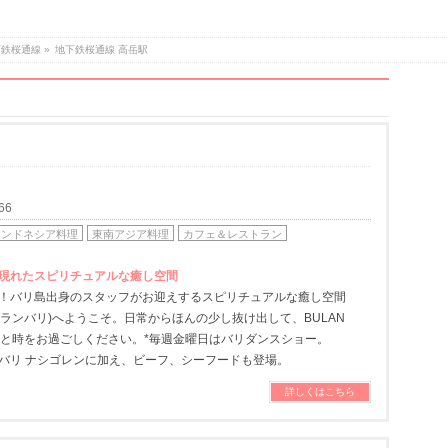
下鉄桜通線
»
地下鉄桜通線 高岳駅
66
インドネシア料理
東南アジア料理
カフェ＆レストラン
現れたスピリチュアルな癒し空間
！バリ島出身のスタッフがお迎えするスピリチュアルな癒し空間
LI(ブランバリ)へようこそ。日常からほんの少し抜け出して、BULAN
なひと時をお過ごしください。*毎週金曜日はバリダンスショー。
バリ ナシゴレンに加え、ビーフ、シーフードも登場。
詳しくはこちら