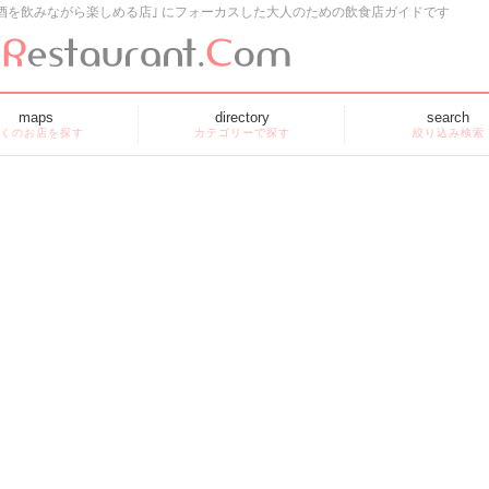
酒を飲みながら楽しめる店｣ にフォーカスした大人のための飲食店ガイドです
maps
directory
search
くのお店を探す
カテゴリーで探す
絞り込み検索