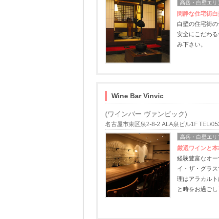
高岳・白壁エリ
閑静な住宅街白
白壁の住宅街の
安全にこだわる
み下さい。
Wine Bar Vinvic
(ワインバー ヴァンビック)
名古屋市東区泉2-8-2 ALA泉ビル1F TEL/052-
高岳・白壁エリ
厳選ワインと本
経験豊富なオー
イ・ザ・グラス
理はアラカルト
と時をお過ごし