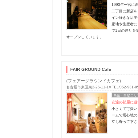
1993年一宮
二丁目に新店を
イン好きな店主
産地や生産者に
で1日の終りを
オープンしています。
FAIR GROUND Cafe
(フェアーグラウンドカフェ)
名古屋市東区泉2-26-11-1A TEL/052-931-0
高岳・白壁エリ
友達の部屋に遊
小さくて可愛い
ームで居心地の
立ち寄って下さ