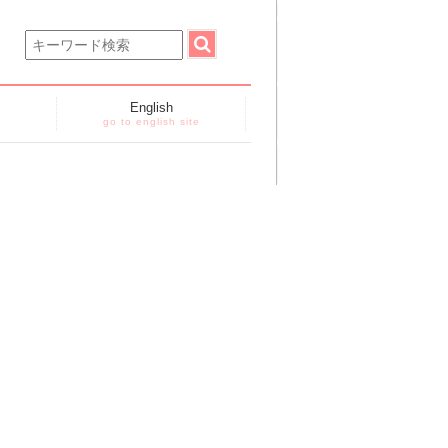
English
go to english site