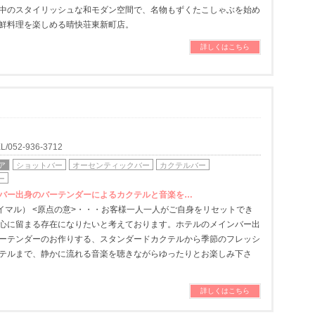
中のスタイリッシュな和モダン空間で、名物もずくたこしゃぶを始め
鮮料理を楽しめる晴快荘東新町店。
詳しくはこちら
052-936-3712
ア
ショットバー
オーセンティックバー
カクテルバー
ー
バー出身のバーテンダーによるカクテルと音楽を…
プライマル） <原点の意>・・・お客様一人一人がご自身をリセットでき
心に留まる存在になりたいと考えております。ホテルのメインバー出
ーテンダーのお作りする、スタンダードカクテルから季節のフレッシ
テルまで、静かに流れる音楽を聴きながらゆったりとお楽しみ下さ
詳しくはこちら