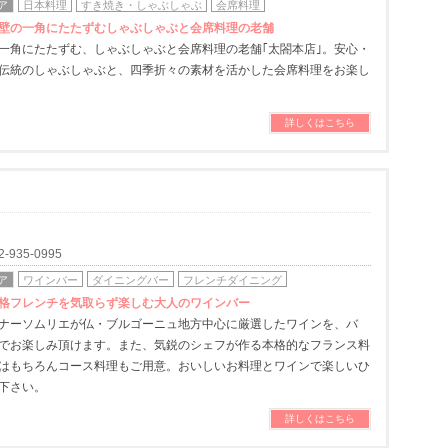
ア
日本料理
すき焼き・しゃぶしゃぶ
会席料理
壁の一角にたたずむしゃぶしゃぶと会席料理の老舗
一角にたたずむ、しゃぶしゃぶと会席料理の老舗｢太閤本店｣。安心・
伝統のしゃぶしゃぶと、四季折々の素材を活かした会席料理をお楽し
詳しくはこちら
935-0995
ア
ワインバー
ダイニングバー
フレンチダイニング
格フレンチを気取らず楽しむ大人のワインバー
ナーソムリエが仏・ブルゴーニュ地方中心に厳選したワインを、バ
でお楽しみ頂けます。また、気鋭のシェフが作る本格的なフランス料
はもちろんコース料理もご用意。おいしいお料理とワインで楽しいひ
下さい。
詳しくはこちら