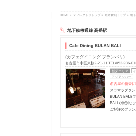
HOME
»
ディレクトリトップ
»
最寄駅別トップ
»
地
地下鉄桜通線 高岳駅
Cafe Dining BULAN BALI
(カフェダイニング ブランバリ)
名古屋市中区東桜2-21-11 TEL/052-936-01
新栄エリア
アジアンバー
名古屋の新栄に
スラマッダタン
BULAN BA
BALIで特別
ご好評のブラン