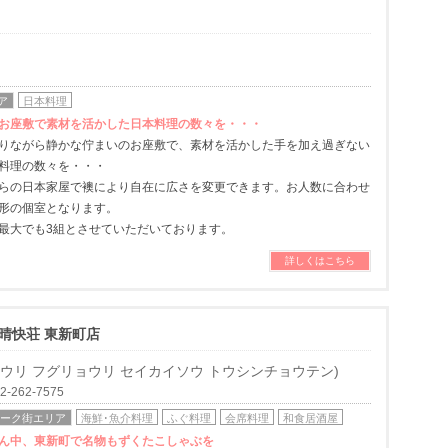
ア
日本料理
お座敷で素材を活かした日本料理の数々を・・・
りながら静かな佇まいのお座敷で、素材を活かした手を加え過ぎない
料理の数々を・・・
らの日本家屋で襖により自在に広さを変更できます。お人数に合わせ
形の個室となります。
最大でも3組とさせていただいております。
詳しくはこちら
晴快荘 東新町店
ウリ フグリョウリ セイカイソウ トウシンチョウテン)
262-7575
ォーク街エリア
海鮮･魚介料理
ふぐ料理
会席料理
和食居酒屋
ん中、東新町で名物もずくたこしゃぶを