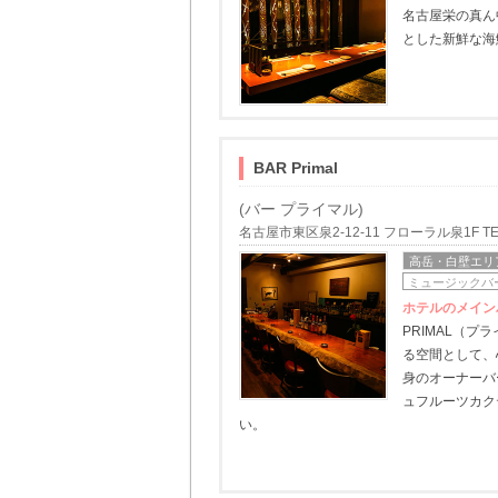
名古屋栄の真ん
とした新鮮な海
BAR Primal
(バー プライマル)
名古屋市東区泉2-12-11 フローラル泉1F TEL/
高岳・白壁エリ
ミュージックバ
ホテルのメイン
PRIMAL（
る空間として、
身のオーナーバ
ュフルーツカク
い。