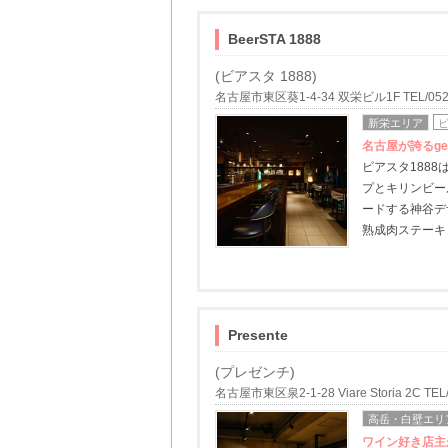
BeerSTA 1888
(ビアスタ 1888)
名古屋市東区葵1-4-34 双栄ビル1F TEL/052-
新栄エリア
名古屋が誇るg
ビアスタ188
プとキリンビー
ードする神谷デ
熟成肉ステーキ
Presente
(プレゼンチ)
名古屋市東区泉2-1-28 Viare Storia 2C TEL/
高岳・白壁エリ
ワイン好き店主