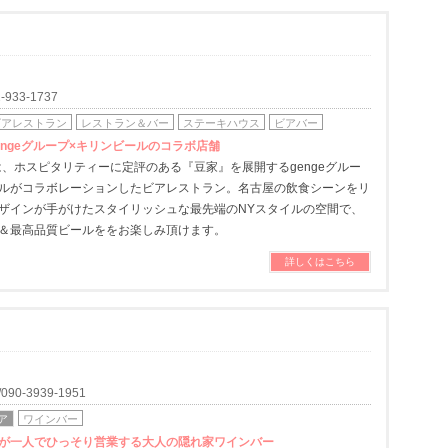
933-1737
ビアレストラン
レストラン＆バー
ステーキハウス
ビアバー
engeグループ×キリンビールのコラボ店舗
8は、ホスピタリティーに定評のある『豆家』を展開するgengeグルー
ルがコラボレーションしたビアレストラン。名古屋の飲食シーンをリ
ザインが手がけたスタイリッシュな最先端のNYスタイルの空間で、
＆最高品質ビールををお楽しみ頂けます。
詳しくはこちら
090-3939-1951
ア
ワインバー
が一人でひっそり営業する大人の隠れ家ワインバー