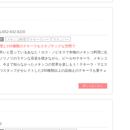
52-932-8220
ア
メキシコ料理
テキーラバー
ラテンバー
理と150種類のテキーラをエキゾチックな空間で
辛いと思っているあなた！ロス・ノビオスで本物のメキシコ料理に出
ノリノリのラテンな音楽を聴きながら、ビールやテキーラ、メキシコ
、今まで知らなかったメキシコの世界を楽しもう！テキーラ・マエス
つスタッフがセレクトした150種類以上の品揃えのテキーラも要チェ
詳しくはこちら
3