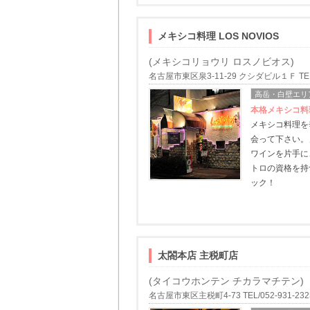
メキシコ料理 LOS NOVIOS
(メキシコリョウリ ロスノビオス)
名古屋市東区泉3-11-29 クシダビル１Ｆ TEL/0
高岳・白壁エリ
本格メキシコ料
メキシコ料理を
会って下さい。
ワインを片手に
トロの資格を持
ック！
太閤本店 主税町店
(タイコウホンテン チカラマチテン)
名古屋市東区主税町4-73 TEL/052-931-232