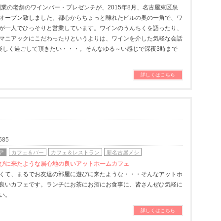
に創業の老舗のワインバー・プレゼンチが、2015年8月、名古屋東区泉
オープン致しました。都心からちょっと離れたビルの奥の一角で、ワ
が一人でひっそりと営業しています。ワインのうんちくを語ったり、
マニアックにこだわったりというよりは、ワインを介した気軽な会話
楽しく過ごして頂きたい・・・。そんなゆる～い感じで深夜3時まで
詳しくはこちら
585
ア
カフェ＆バー
カフェ＆レストラン
新名古屋メシ
びに来たような居心地の良いアットホームカフェ
くて、まるでお友達の部屋に遊びに来たような・・・そんなアットホ
良いカフェです。ランチにお茶にお酒にお食事に、皆さんぜひ気軽に
い。
詳しくはこちら