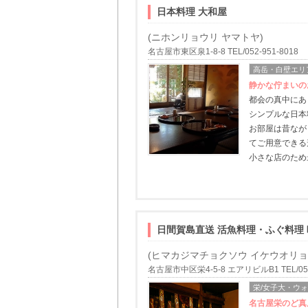
日本料理 大和屋
(ニホンリョウリ ヤマトヤ)
名古屋市東区泉1-8-8 TEL/052-951-8018
高岳・白壁エリ
静かな佇まいの
都会の真中にあ
シンプルな日本
お部屋は昔なが
てご用意できる
小さな店のため
日間賀島直送 活魚料理・ふぐ料理 
(ヒマカジマチョクソウ イケウオリョ
名古屋市中区栄4-5-8 エアリビルB1 TEL/052-
栄/女子大・ウ
名古屋栄のど真