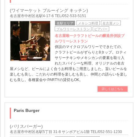
(ワイマーケット ブルーイング キッチン)
名古屋市中村区名駅4-17-6 TEL/052-533-5151
名駅エリア
メキシコ料理
名古屋メシ
ブルワリーレストラン
ビアバー
名古屋唯一クラフトビールの醸造所併設ブ
ルワリーレストラン
併設のマイクロブルワリーでできたての、
クラフトビールがずらりと8タップ。ロティ
サリーチキンやメキシカンの要素を取り入
れたスパイシーな料理、オリジナルの名古
屋メシなど、ビールによく合うお料理もご用意しました。旨いビールを
楽しむも良し、こだわりの料理を楽しむも良し、仲間との語らいを楽し
むも良し。各種宴会や PARTYの貸切もOK。
詳しくはこちら
Paris Burger
(パリスバーガー)
名古屋市中村区名駅5丁目 31-8 サンボアビル1階 TEL/052-551-1230