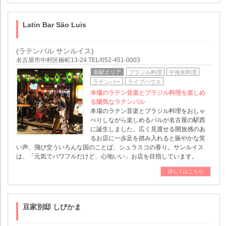
Latin Bar São Luis
(ラテンバル サンルイス)
名古屋市中村区椿町13-24 TEL/052-451-0003
名駅エリア
ブラジル料理
中南米料理
ラテンバー
ライブハウス
本場のラテン音楽とブラジル料理を楽しめ
る陽気なラテンバル
本場のラテン音楽とブラジル料理をおしゃ
べりしながら楽しめるバルが名古屋の駅西
に誕生しました。広く見渡せる開放感のあ
るお店に一歩足を踏み入れると賑やかな笑
い声、飛び交ういろんな国のことば、シュラスコの香り。サンルイス
は、「元気でパワフルだけど、心地いい」お店を目指しています。
詳しくはこちら
豆家別邸 しびかま