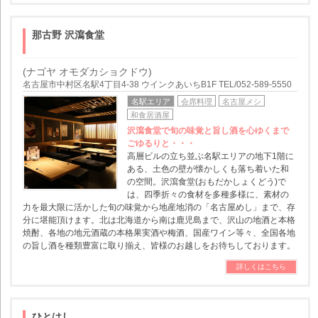
那古野 沢瀉食堂
(ナゴヤ オモダカショクドウ)
名古屋市中村区名駅4丁目4-38 ウインクあいちB1F TEL/052-589-5550
名駅エリア
会席料理
名古屋メシ
和食居酒屋
沢瀉食堂で旬の味覚と旨し酒を心ゆくまで
ごゆるりと・・・
高層ビルの立ち並ぶ名駅エリアの地下1階に
ある、土色の壁が懐かしくも落ち着いた和
の空間。沢瀉食堂(おもだかしょくどう)で
は、四季折々の食材を多種多様に、素材の
力を最大限に活かした旬の味覚から地産地消の「名古屋めし」まで、存
分に堪能頂けます。北は北海道から南は鹿児島まで、沢山の地酒と本格
焼酎、各地の地元酒蔵の本格果実酒や梅酒、国産ワイン等々、全国各地
の旨し酒を種類豊富に取り揃え、皆様のお越しをお待ちしております。
詳しくはこちら
ひとはし