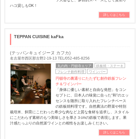
ツ大会など、多目的スペースとして貸切り･
ハコ貸しもOK！
詳しくはこちら
TEPPAN CUISINE kaFka
(テッパンキュイジーヌ カフカ)
名古屋市西区那古野2-19-13 TEL/052-485-8256
丸の内・円頓寺エリア
鉄板焼・ステーキ
フレンチ創作料理
ワインバー
円頓寺の裏通りにたたずむ創作鉄板フレン
チ＆ワインバー
「身体に優しい素材と自由な発想」をコン
セプトに、日本人の味覚に合った“和”のエッ
センスを随所に取り入れたフレンチベース
の鉄板焼料理です。自然農法の野菜や特別
栽培米、飼育にこだわった希少な肉など上質な食材を追求し、スタイル
にこだわらず素材のもつ美味しさを厚さ３cmの鉄板で表現します。果
汁感たっぷりの自然派ワインとの相性をお楽しみください。
詳しくはこちら