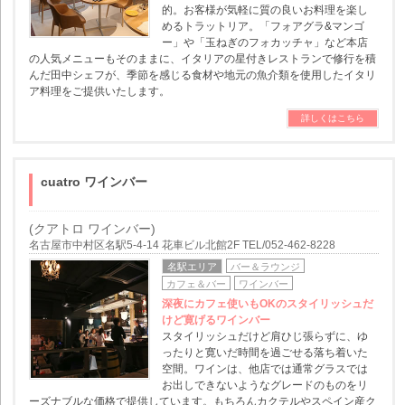
的。お客様が気軽に質の良いお料理を楽し
めるトラットリア。「フォアグラ&マンゴ
ー」や「玉ねぎのフォカッチャ」など本店
の人気メニューもそのままに、イタリアの星付きレストランで修行を積
んだ田中シェフが、季節を感じる食材や地元の魚介類を使用したイタリ
ア料理をご提供いたします。
詳しくはこちら
cuatro ワインバー
(クアトロ ワインバー)
名古屋市中村区名駅5-4-14 花車ビル北館2F TEL/052-462-8228
名駅エリア
バー＆ラウンジ
カフェ＆バー
ワインバー
深夜にカフェ使いもOKのスタイリッシュだ
けど寛げるワインバー
スタイリッシュだけど肩ひじ張らずに、ゆ
ったりと寛いだ時間を過ごせる落ち着いた
空間。ワインは、他店では通常グラスでは
お出しできないようなグレードのものをリ
ーズナブルな価格で提供しています。もちろんカクテルやスペイン産ク