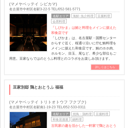
(マメヤベッテイ シビカマ)
名古屋市中村区名駅3-22-5 TEL/052-581-5771
名駅エリア
海鮮･魚介料理
豆腐料理
会席料理
「しびかま」は鮪と料理をメインに据えた
和食店です
「しびかま」は、名古屋駅・国際センター
からすぐ近く、桜通り沿いに佇む鮪料理を
メインに据えた和食店です。鮪のホホ肉、
ホルモン、目玉、尾など、希少な部位もご
用意。豆家ならではのとうふ料理とのコラボをお楽しみ頂けます。
詳しくはこちら
豆家別邸 鶏とおとうふ 福福
(マメヤベッテイ トリトオトウフ フクブク)
名古屋市中村区名駅南1-19-23 TEL/052-533-0311
名駅エリア
焼鳥・鶏料理
豆腐料理
和食居酒屋
鍋料理
古民家の趣を活かした一軒家で鶏とおとう