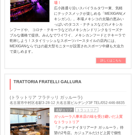
場！
広小路通り沿いスパイラルタワー東、気軽
にテックスメックが楽しめる「MEXIGAN(メ
キシガン)」。本場メキシコの太陽の恵みい
っぱいのタコス・ナチョスなどのメキシカ
ンフードや、 コロナ・テキーラなどのメキシカンドリンクをリーズナ
ブルな価格で提供。みんなでワイワイ、メキシカンフードとテキーラで
乾杯しよう！スタイリッシュなスポーツバースタイルの店内には、
MEXIGANならではの超大型モニターが設置されスポーツ中継も大迫力
で楽しめます。
詳しくはこちら
TRATTORIA FRATELLI GALLURA
(トラットリア フラテッリ ガッルーラ)
名古屋市中村区名駅3-28-12 大名古屋ビルヂング3F TEL/052-446-8835
名駅エリア
トラットリア
ガッルーラ八事本店の味を受け継いだ上質
なトラットリア
「クッチーナイタリアーナ ガッルーラ」待
望の2号店。カジュアルだけど上質で個性