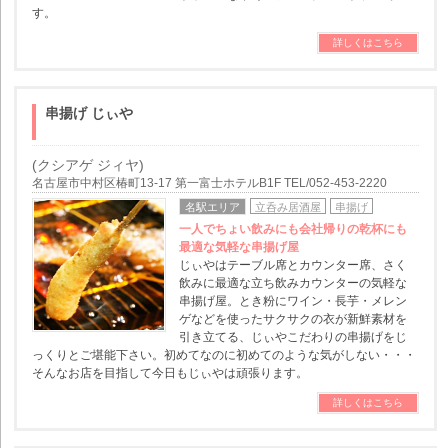
す。
詳しくはこちら
串揚げ じぃや
(クシアゲ ジィヤ)
名古屋市中村区椿町13-17 第一富士ホテルB1F TEL/052-453-2220
名駅エリア
立呑み居酒屋
串揚げ
一人でちょい飲みにも会社帰りの乾杯にも
最適な気軽な串揚げ屋
じぃやはテーブル席とカウンター席、さく
飲みに最適な立ち飲みカウンターの気軽な
串揚げ屋。とき粉にワイン・長芋・メレン
ゲなどを使ったサクサクの衣が新鮮素材を
引き立てる、じぃやこだわりの串揚げをじ
っくりとご堪能下さい。初めてなのに初めてのような気がしない・・・
そんなお店を目指して今日もじぃやは頑張ります。
詳しくはこちら