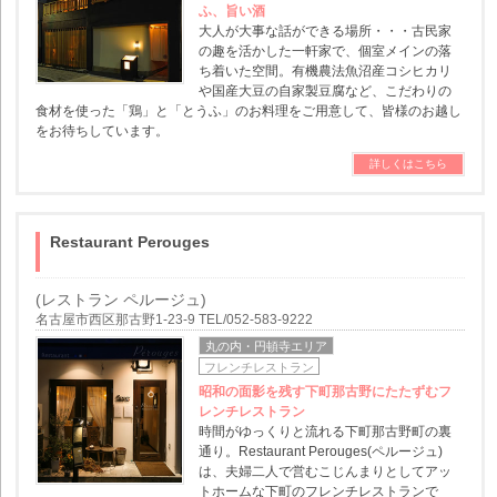
ふ、旨い酒
大人が大事な話ができる場所・・・古民家
の趣を活かした一軒家で、個室メインの落
ち着いた空間。有機農法魚沼産コシヒカリ
や国産大豆の自家製豆腐など、こだわりの
食材を使った「鶏」と「とうふ」のお料理をご用意して、皆様のお越し
をお待ちしています。
詳しくはこちら
Restaurant Perouges
(レストラン ペルージュ)
名古屋市西区那古野1-23-9 TEL/052-583-9222
丸の内・円頓寺エリア
フレンチレストラン
昭和の面影を残す下町那古野にたたずむフ
レンチレストラン
時間がゆっくりと流れる下町那古野町の裏
通り。Restaurant Perouges(ペルージュ)
は、夫婦二人で営むこじんまりとしてアッ
トホームな下町のフレンチレストランで