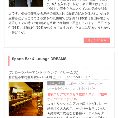
た15人も入れば一杯な、名古屋ではまだま
だ珍しい完全立呑みスタイルの気軽な和食
店です。柳橋の卸店から系列の割烹と同じ品質の鮮魚を仕入れ、それを
立呑みだからこそできる驚きの低価格でご提供！日本酒は全国各地から
厳選してその時々のお薦めを常時15種類程ご用意しています。平日でも
午後3時、土曜は午後2時からやってますので、たまには明るいうちから
一杯どうぞ。
詳しくはこちら
Sports Bar & Lounge DREAMS
(スポーツバーアンドラウンジ ドリームズ)
名古屋市中村区名駅4-24-24 司ビル3F TEL/052-583-5507
名駅エリア
スポーツバー
ダーツバー
バー＆ラウンジ
レストラン＆バー
名駅エリアでアクセス抜群！スポーツ観戦
からパーティまでOK
スタイリッシュな店内で盛り上がれる、一
歩先行く大人のスポーツバー＆ラウンジ。
★結婚式二次会など各種パーティからダー