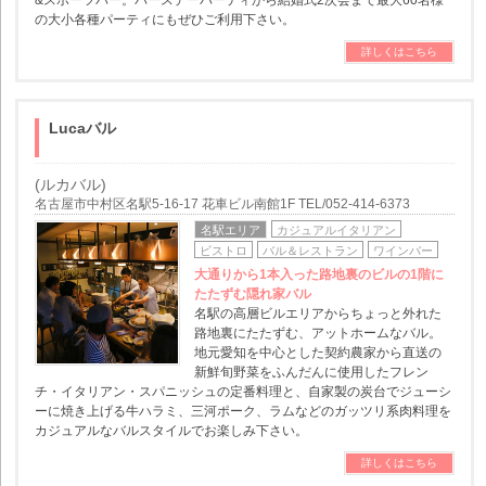
&スポーツバー。バースデーパーティから結婚式2次会まで最大60名様
の大小各種パーティにもぜひご利用下さい。
詳しくはこちら
Lucaバル
(ルカバル)
名古屋市中村区名駅5-16-17 花車ビル南館1F TEL/052-414-6373
名駅エリア
カジュアルイタリアン
ビストロ
バル＆レストラン
ワインバー
大通りから1本入った路地裏のビルの1階に
たたずむ隠れ家バル
名駅の高層ビルエリアからちょっと外れた
路地裏にたたずむ、アットホームなバル。
地元愛知を中心とした契約農家から直送の
新鮮旬野菜をふんだんに使用したフレン
チ・イタリアン・スパニッシュの定番料理と、自家製の炭台でジューシ
ーに焼き上げる牛ハラミ、三河ポーク、ラムなどのガッツリ系肉料理を
カジュアルなバルスタイルでお楽しみ下さい。
詳しくはこちら