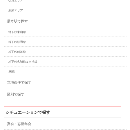
伏見エリア
新栄エリア
最寄駅で探す
地下鉄東山線
地下鉄桜通線
地下鉄鶴舞線
地下鉄名城線＆名港線
JR線
立地条件で探す
区別で探す
シチュエーションで探す
宴会・忘新年会