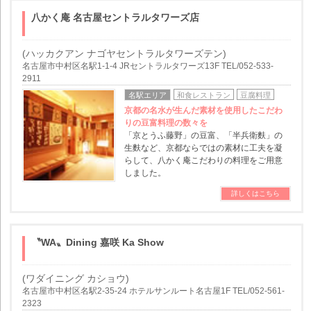
八かく庵 名古屋セントラルタワーズ店
(ハッカクアン ナゴヤセントラルタワーズテン)
名古屋市中村区名駅1-1-4 JRセントラルタワーズ13F TEL/052-533-
2911
名駅エリア
和食レストラン
豆腐料理
京都の名水が生んだ素材を使用したこだわ
りの豆富料理の数々を
「京とうふ藤野」の豆富、「半兵衛麩」の
生麩など、京都ならではの素材に工夫を凝
らして、八かく庵こだわりの料理をご用意
しました。
詳しくはこちら
〝WA〟Dining 嘉咲 Ka Show
(ワダイニング カショウ)
名古屋市中村区名駅2-35-24 ホテルサンルート名古屋1F TEL/052-561-
2323