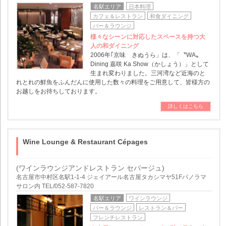
名駅エリア
日本料理
カフェ＆レストラン
和食ダイニング
バー＆ラウンジ
様々なシーンに対応したスペースを持つ大
人の和ダイニング
2006年｢京味 きぬうら」は、「〝WA〟
Dining 嘉咲 Ka Show（かしょう）」として
生まれ変わりました。三河湾など近海のと
れとれの鮮魚をふんだんに使用した数々の料理をご用意して、皆様方の
お越しをお待ちしております。
詳しくはこちら
Wine Lounge & Restaurant Cépages
(ワインラウンジアンドレストラン セパージュ)
名古屋市中村区名駅1-1-4 ジェイアール名古屋タカシマヤ51Fパノラマ
サロン内 TEL/052-587-7820
名駅エリア
ワインラウンジ
バー＆ラウンジ
レストラン＆バー
フレンチレストラン