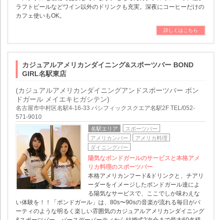
ラフトビールなどワイン以外のドリンクも充実。深夜にコーヒーだけの
カフェ使いもOK。
詳しくはこちら
カジュアルアメリカンダイニング&スポーツバー BOND
GIRL名駅東店
(カジュアルアメリカンダイニングアンドスポーツバー ボン
ドガール メイエキヒガシテン)
名古屋市中村区名駅4-16-33 パシフィックスクエア名駅2F TEL/052-
571-9010
名駅エリア
スポーツバー
アメリカンバー
アメリカ料理
ダイニングバー
陽気なボンドガールのサービスと本格アメ
リカ料理のスポーツバー
本格アメリカンフード&ドリンクと、チアリ
ーダーをイメージしたボンドガール達によ
る陽気なサービスで、ここでしか味わえな
い体験を！！「ボンドガール」は、80s〜90sの音楽が流れる毎日がパ
ーティのような明るく楽しい雰囲気のカジュアルアメリカンダイニング