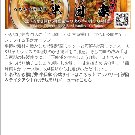
かき揚げ丼専門店の「半日家」が名古屋栄四丁目池田公園西でラ
ンチタイム限定オープン！
季節の素材を活かした特製野菜ミックスと海鮮&野菜ミックス、肉
&野菜ミックスの3種類のかき揚げをご用意。そして味の決め手は
自家製の特製丼つゆ。「正統派の甘辛しょうゆ味」はもちろん、
「さっぱり柚子こしょう風味 しお味」「甘さ控えめ みそ味」「酸
味爽やか ソース味」の4種類からお選びいただけます。。
》名代かき揚げ丼 半日家 公式サイトはこちら
》デリバリー(宅配)
＆テイクアウト(お持ち帰り)メニューはこちら