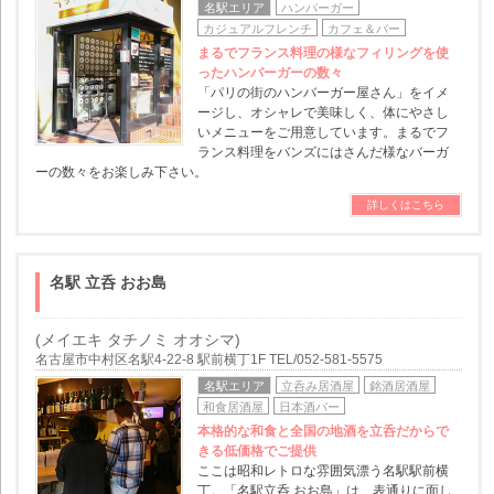
名駅エリア
ハンバーガー
カジュアルフレンチ
カフェ＆バー
まるでフランス料理の様なフィリングを使
ったハンバーガーの数々
「パリの街のハンバーガー屋さん」をイメ
ージし、オシャレで美味しく、体にやさし
いメニューをご用意しています。まるでフ
ランス料理をバンズにはさんだ様なバーガ
ーの数々をお楽しみ下さい。
詳しくはこちら
名駅 立呑 おお島
(メイエキ タチノミ オオシマ)
名古屋市中村区名駅4-22-8 駅前横丁1F TEL/052-581-5575
名駅エリア
立呑み居酒屋
銘酒居酒屋
和食居酒屋
日本酒バー
本格的な和食と全国の地酒を立呑だからで
きる低価格でご提供
ここは昭和レトロな雰囲気漂う名駅駅前横
丁。「名駅立呑 おお島」は、表通りに面し