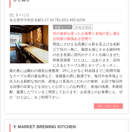
(ヒトハシ)
名古屋市中村区名駅3-17-34 TEL/052-485-8258
名駅エリア
和食居酒屋
旬の食材を使ったお食事と各地の旨し酒を
古民家の風情ある空間で
間近にそびえる高層ビル群を見上げる名駅
三丁目の一角に、風情を感じさせる築60年
の古き長屋に現代のテイストを織りまぜた
和食居酒屋「ひとはし」はあります。店内
に入るとテーブル席とオープンキッチン、
庭の奥には離れの個室お座敷席、2Fに上がると45名様までご利用可能
なテーブル席の宴会席など、各種宴の席に最適です。毎日中央市場より
仕入れる新鮮な旬の魚、産地より直送のこだわりの食材、お店で毎日作
る自慢の豆富などを活かした心尽くしのお料理と、各地の地酒、本格焼
酎、厳選したワインをご用意しております。お友達とのお食事にも、ぜ
ひ「ひとはし」をご利用下さい。
詳しくはこちら
Y. MARKET BREWING KITCHEN