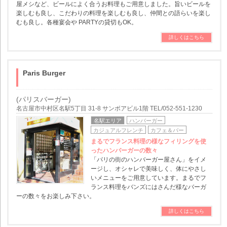
屋メシなど、ビールによく合うお料理もご用意しました。旨いビールを
楽しむも良し、こだわりの料理を楽しむも良し、仲間との語らいを楽し
むも良し。各種宴会や PARTYの貸切もOK。
詳しくはこちら
Paris Burger
(パリスバーガー)
名古屋市中村区名駅5丁目 31-8 サンボアビル1階 TEL/052-551-1230
名駅エリア
ハンバーガー
カジュアルフレンチ
カフェ＆バー
まるでフランス料理の様なフィリングを使
ったハンバーガーの数々
「パリの街のハンバーガー屋さん」をイメ
ージし、オシャレで美味しく、体にやさし
いメニューをご用意しています。まるでフ
ランス料理をバンズにはさんだ様なバーガ
ーの数々をお楽しみ下さい。
詳しくはこちら