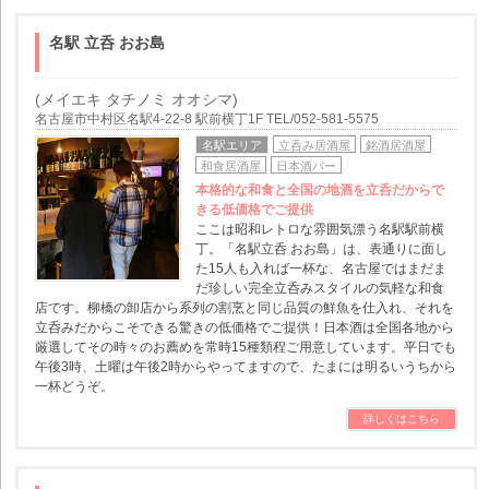
名駅 立呑 おお島
(メイエキ タチノミ オオシマ)
名古屋市中村区名駅4-22-8 駅前横丁1F TEL/052-581-5575
名駅エリア
立呑み居酒屋
銘酒居酒屋
和食居酒屋
日本酒バー
本格的な和食と全国の地酒を立呑だからで
きる低価格でご提供
ここは昭和レトロな雰囲気漂う名駅駅前横
丁。「名駅立呑 おお島」は、表通りに面し
た15人も入れば一杯な、名古屋ではまだま
だ珍しい完全立呑みスタイルの気軽な和食
店です。柳橋の卸店から系列の割烹と同じ品質の鮮魚を仕入れ、それを
立呑みだからこそできる驚きの低価格でご提供！日本酒は全国各地から
厳選してその時々のお薦めを常時15種類程ご用意しています。平日でも
午後3時、土曜は午後2時からやってますので、たまには明るいうちから
一杯どうぞ。
詳しくはこちら