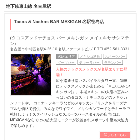
地下鉄東山線 名古屋駅
Tacos & Nachos BAR MEXIGAN 名駅笹島店
(タコスアンドナチョス バー メキシガン メイエキササシマテ
ン)
名古屋市中村区名駅4-26-10 名駅ファーストビル1F TEL/052-561-3331
名駅エリア
メキシコ料理
スポーツバー
ダーツバー
テキーラバー
ラテンバー
人気のテックスメックスが名駅エリアに登
場！
広小路通り沿いスパイラルタワー東、気軽
にテックスメックが楽しめる「MEXIGAN(メ
キシガン)」。本場メキシコの太陽の恵みい
っぱいのタコス・ナチョスなどのメキシカ
ンフードや、 コロナ・テキーラなどのメキシカンドリンクをリーズナ
ブルな価格で提供。みんなでワイワイ、メキシカンフードとテキーラで
乾杯しよう！スタイリッシュなスポーツバースタイルの店内には、
MEXIGANならではの超大型モニターが設置されスポーツ中継も大迫力
で楽しめます。
詳しくはこちら