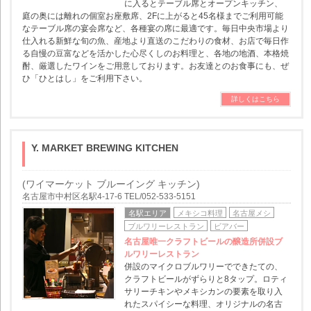
に入るとテーブル席とオープンキッチン、
庭の奥には離れの個室お座敷席、2Fに上がると45名様までご利用可能
なテーブル席の宴会席など、各種宴の席に最適です。毎日中央市場より
仕入れる新鮮な旬の魚、産地より直送のこだわりの食材、お店で毎日作
る自慢の豆富などを活かした心尽くしのお料理と、各地の地酒、本格焼
酎、厳選したワインをご用意しております。お友達とのお食事にも、ぜ
ひ「ひとはし」をご利用下さい。
詳しくはこちら
Y. MARKET BREWING KITCHEN
(ワイマーケット ブルーイング キッチン)
名古屋市中村区名駅4-17-6 TEL/052-533-5151
名駅エリア
メキシコ料理
名古屋メシ
ブルワリーレストラン
ビアバー
名古屋唯一クラフトビールの醸造所併設ブ
ルワリーレストラン
併設のマイクロブルワリーでできたての、
クラフトビールがずらりと8タップ。ロティ
サリーチキンやメキシカンの要素を取り入
れたスパイシーな料理、オリジナルの名古