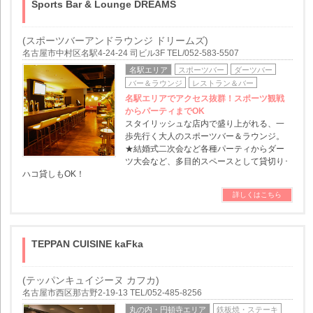
Sports Bar & Lounge DREAMS
(スポーツバーアンドラウンジ ドリームズ)
名古屋市中村区名駅4-24-24 司ビル3F TEL/052-583-5507
名駅エリア
スポーツバー
ダーツバー
バー＆ラウンジ
レストラン＆バー
名駅エリアでアクセス抜群！スポーツ観戦
からパーティまでOK
スタイリッシュな店内で盛り上がれる、一
歩先行く大人のスポーツバー＆ラウンジ。
★結婚式二次会など各種パーティからダー
ツ大会など、多目的スペースとして貸切り･
ハコ貸しもOK！
詳しくはこちら
TEPPAN CUISINE kaFka
(テッパンキュイジーヌ カフカ)
名古屋市西区那古野2-19-13 TEL/052-485-8256
丸の内・円頓寺エリア
鉄板焼・ステーキ