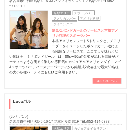
名古屋市中村区名駅4-16-33 パシフィックスクエア名駅2F TEL/052-
571-9010
名駅エリア
スポーツバー
アメリカンバー
アメリカ料理
ダイニングバー
陽気なボンドガールのサービスと本格アメ
リカ料理のスポーツバー
本格アメリカンフード&ドリンクと、チアリ
ーダーをイメージしたボンドガール達によ
る陽気なサービスで、ここでしか味わえな
い体験を！！「ボンドガール」は、80s〜90sの音楽が流れる毎日がパ
ーティのような明るく楽しい雰囲気のカジュアルアメリカンダイニング
&スポーツバー。バースデーパーティから結婚式2次会まで最大60名様
の大小各種パーティにもぜひご利用下さい。
詳しくはこちら
Lucaバル
(ルカバル)
名古屋市中村区名駅5-16-17 花車ビル南館1F TEL/052-414-6373
名駅エリア
カジュアルイタリアン