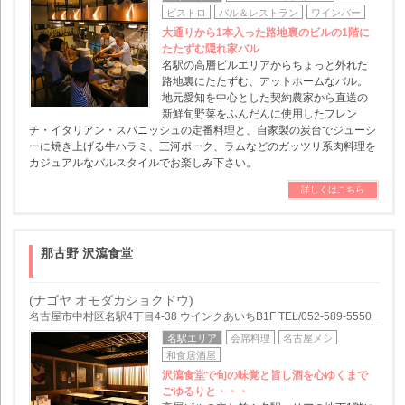
ビストロ
バル＆レストラン
ワインバー
大通りから1本入った路地裏のビルの1階に
たたずむ隠れ家バル
名駅の高層ビルエリアからちょっと外れた
路地裏にたたずむ、アットホームなバル。
地元愛知を中心とした契約農家から直送の
新鮮旬野菜をふんだんに使用したフレン
チ・イタリアン・スパニッシュの定番料理と、自家製の炭台でジューシ
ーに焼き上げる牛ハラミ、三河ポーク、ラムなどのガッツリ系肉料理を
カジュアルなバルスタイルでお楽しみ下さい。
詳しくはこちら
那古野 沢瀉食堂
(ナゴヤ オモダカショクドウ)
名古屋市中村区名駅4丁目4-38 ウインクあいちB1F TEL/052-589-5550
名駅エリア
会席料理
名古屋メシ
和食居酒屋
沢瀉食堂で旬の味覚と旨し酒を心ゆくまで
ごゆるりと・・・