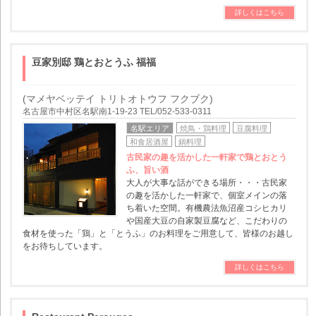
詳しくはこちら
豆家別邸 鶏とおとうふ 福福
(マメヤベッテイ トリトオトウフ フクブク)
名古屋市中村区名駅南1-19-23 TEL/052-533-0311
名駅エリア
焼鳥・鶏料理
豆腐料理
和食居酒屋
鍋料理
古民家の趣を活かした一軒家で鶏とおとう
ふ、旨い酒
大人が大事な話ができる場所・・・古民家
の趣を活かした一軒家で、個室メインの落
ち着いた空間。有機農法魚沼産コシヒカリ
や国産大豆の自家製豆腐など、こだわりの
食材を使った「鶏」と「とうふ」のお料理をご用意して、皆様のお越し
をお待ちしています。
詳しくはこちら