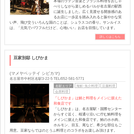
本場のラテン音楽とブラジル料理をおしゃ
べりしながら楽しめるバルが名古屋の駅西
に誕生しました。広く見渡せる開放感のあ
るお店に一歩足を踏み入れると賑やかな笑
い声、飛び交ういろんな国のことば、シュラスコの香り。サンルイス
は、「元気でパワフルだけど、心地いい」お店を目指しています。
詳しくはこちら
豆家別邸 しびかま
(マメヤベッテイ シビカマ)
名古屋市中村区名駅3-22-5 TEL/052-581-5771
名駅エリア
海鮮･魚介料理
豆腐料理
会席料理
「しびかま」は鮪と料理をメインに据えた
和食店です
「しびかま」は、名古屋駅・国際センター
からすぐ近く、桜通り沿いに佇む鮪料理を
メインに据えた和食店です。鮪のホホ肉、
ホルモン、目玉、尾など、希少な部位もご
用意。豆家ならではのとうふ料理とのコラボをお楽しみ頂けます。