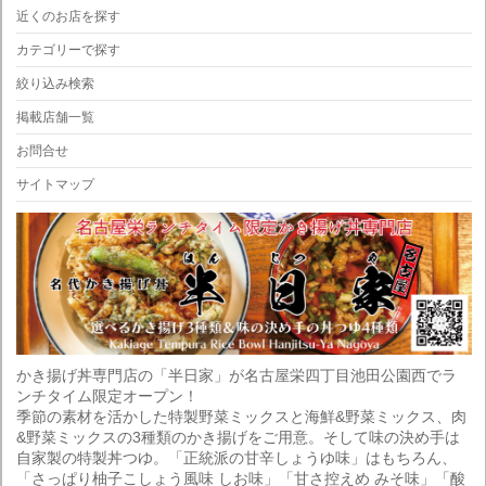
近くのお店を探す
カテゴリーで探す
絞り込み検索
掲載店舗一覧
お問合せ
サイトマップ
かき揚げ丼専門店の「半日家」が名古屋栄四丁目池田公園西でラ
ンチタイム限定オープン！
季節の素材を活かした特製野菜ミックスと海鮮&野菜ミックス、肉
&野菜ミックスの3種類のかき揚げをご用意。そして味の決め手は
自家製の特製丼つゆ。「正統派の甘辛しょうゆ味」はもちろん、
「さっぱり柚子こしょう風味 しお味」「甘さ控えめ みそ味」「酸