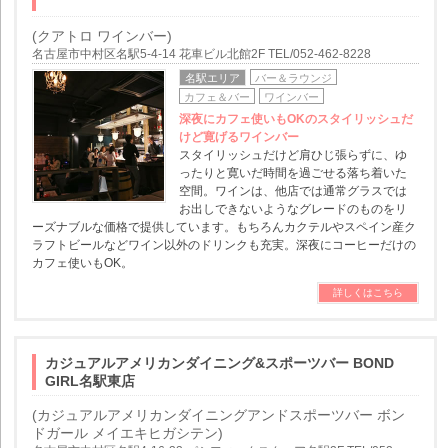
(クアトロ ワインバー)
名古屋市中村区名駅5-4-14 花車ビル北館2F TEL/052-462-8228
名駅エリア
バー＆ラウンジ
カフェ＆バー
ワインバー
深夜にカフェ使いもOKのスタイリッシュだ
けど寛げるワインバー
スタイリッシュだけど肩ひじ張らずに、ゆ
ったりと寛いだ時間を過ごせる落ち着いた
空間。ワインは、他店では通常グラスでは
お出しできないようなグレードのものをリ
ーズナブルな価格で提供しています。もちろんカクテルやスペイン産ク
ラフトビールなどワイン以外のドリンクも充実。深夜にコーヒーだけの
カフェ使いもOK。
詳しくはこちら
カジュアルアメリカンダイニング&スポーツバー BOND
GIRL名駅東店
(カジュアルアメリカンダイニングアンドスポーツバー ボン
ドガール メイエキヒガシテン)