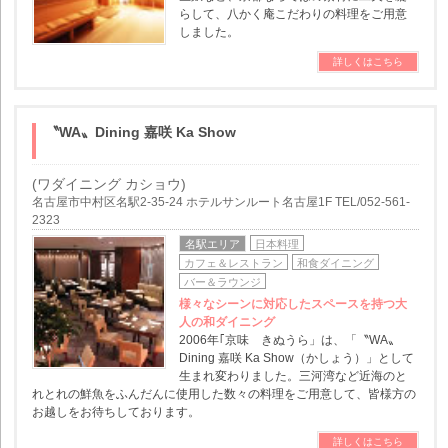
らして、八かく庵こだわりの料理をご用意
しました。
詳しくはこちら
〝WA〟Dining 嘉咲 Ka Show
(ワダイニング カショウ)
名古屋市中村区名駅2-35-24 ホテルサンルート名古屋1F TEL/052-561-
2323
名駅エリア
日本料理
カフェ＆レストラン
和食ダイニング
バー＆ラウンジ
様々なシーンに対応したスペースを持つ大
人の和ダイニング
2006年｢京味 きぬうら」は、「〝WA〟
Dining 嘉咲 Ka Show（かしょう）」として
生まれ変わりました。三河湾など近海のと
れとれの鮮魚をふんだんに使用した数々の料理をご用意して、皆様方の
お越しをお待ちしております。
詳しくはこちら