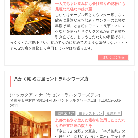
一人でちょい飲みにも会社帰りの乾杯にも
最適な気軽な串揚げ屋
じぃやはテーブル席とカウンター席、さく
飲みに最適な立ち飲みカウンターの気軽な
串揚げ屋。とき粉にワイン・長芋・メレン
ゲなどを使ったサクサクの衣が新鮮素材を
引き立てる、じぃやこだわりの串揚げをじ
っくりとご堪能下さい。初めてなのに初めてのような気がしない・・・
そんなお店を目指して今日もじぃやは頑張ります。
詳しくはこちら
八かく庵 名古屋セントラルタワーズ店
(ハッカクアン ナゴヤセントラルタワーズテン)
名古屋市中村区名駅1-1-4 JRセントラルタワーズ13F TEL/052-533-
2911
名駅エリア
和食レストラン
豆腐料理
京都の名水が生んだ素材を使用したこだわ
りの豆富料理の数々を
「京とうふ藤野」の豆富、「半兵衛麩」の
生麩など、京都ならではの素材に工夫を凝