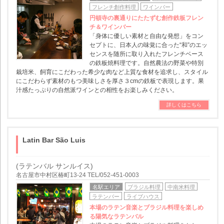
フレンチ創作料理
ワインバー
円頓寺の裏通りにたたずむ創作鉄板フレン
チ＆ワインバー
「身体に優しい素材と自由な発想」をコン
セプトに、日本人の味覚に合った“和”のエッ
センスを随所に取り入れたフレンチベース
の鉄板焼料理です。自然農法の野菜や特別
栽培米、飼育にこだわった希少な肉など上質な食材を追求し、スタイル
にこだわらず素材のもつ美味しさを厚さ３cmの鉄板で表現します。果
汁感たっぷりの自然派ワインとの相性をお楽しみください。
詳しくはこちら
Latin Bar São Luis
(ラテンバル サンルイス)
名古屋市中村区椿町13-24 TEL/052-451-0003
名駅エリア
ブラジル料理
中南米料理
ラテンバー
ライブハウス
本場のラテン音楽とブラジル料理を楽しめ
る陽気なラテンバル