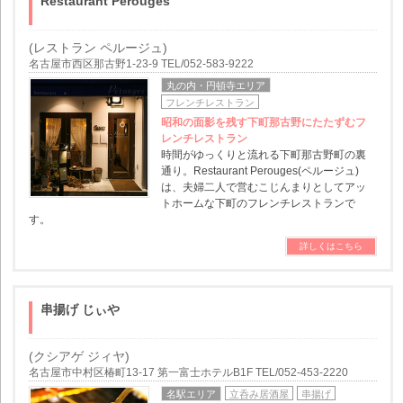
Restaurant Perouges
(レストラン ペルージュ)
名古屋市西区那古野1-23-9 TEL/052-583-9222
丸の内・円頓寺エリア
フレンチレストラン
昭和の面影を残す下町那古野にたたずむフ
レンチレストラン
時間がゆっくりと流れる下町那古野町の裏
通り。Restaurant Perouges(ペルージュ)
は、夫婦二人で営むこじんまりとしてアッ
トホームな下町のフレンチレストランで
す。
詳しくはこちら
串揚げ じぃや
(クシアゲ ジィヤ)
名古屋市中村区椿町13-17 第一富士ホテルB1F TEL/052-453-2220
名駅エリア
立呑み居酒屋
串揚げ