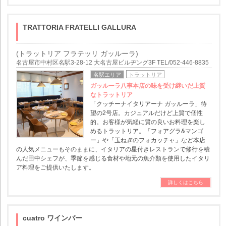
TRATTORIA FRATELLI GALLURA
(トラットリア フラテッリ ガッルーラ)
名古屋市中村区名駅3-28-12 大名古屋ビルヂング3F TEL/052-446-8835
名駅エリア
トラットリア
ガッルーラ八事本店の味を受け継いだ上質
なトラットリア
「クッチーナイタリアーナ ガッルーラ」待
望の2号店。カジュアルだけど上質で個性
的。お客様が気軽に質の良いお料理を楽し
めるトラットリア。「フォアグラ&マンゴ
ー」や「玉ねぎのフォカッチャ」など本店
の人気メニューもそのままに、イタリアの星付きレストランで修行を積
んだ田中シェフが、季節を感じる食材や地元の魚介類を使用したイタリ
ア料理をご提供いたします。
詳しくはこちら
cuatro ワインバー