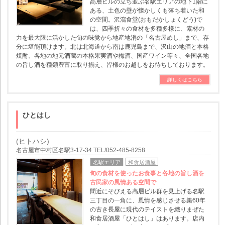
高層ビルの立ち並ぶ名駅エリアの地下1階に
ある、土色の壁が懐かしくも落ち着いた和
の空間。沢瀉食堂(おもだかしょくどう)で
は、四季折々の食材を多種多様に、素材の
力を最大限に活かした旬の味覚から地産地消の「名古屋めし」まで、存
分に堪能頂けます。北は北海道から南は鹿児島まで、沢山の地酒と本格
焼酎、各地の地元酒蔵の本格果実酒や梅酒、国産ワイン等々、全国各地
の旨し酒を種類豊富に取り揃え、皆様のお越しをお待ちしております。
詳しくはこちら
ひとはし
(ヒトハシ)
名古屋市中村区名駅3-17-34 TEL/052-485-8258
名駅エリア
和食居酒屋
旬の食材を使ったお食事と各地の旨し酒を
古民家の風情ある空間で
間近にそびえる高層ビル群を見上げる名駅
三丁目の一角に、風情を感じさせる築60年
の古き長屋に現代のテイストを織りまぜた
和食居酒屋「ひとはし」はあります。店内