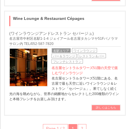
Wine Lounge & Restaurant Cépages
(ワインラウンジアンドレストラン セパージュ)
名古屋市中村区名駅1-1-4 ジェイアール名古屋タカシマヤ51Fパノラマ
サロン内 TEL/052-587-7820
名駅エリア
ワインラウンジ
バー＆ラウンジ
レストラン＆バー
フレンチレストラン
名古屋セントラルタワーズ51階の天空で楽
しむワインラウンジ
名古屋セントラルタワーズ51階にある、名
古屋で最も天空に近いワインラウンジ＆レ
ストラン「セパージュ」。果てしなく続く
光の海を眺めながら、世界の銘醸地からセレクトした200種類のワイン
と本格フレンチをお楽しみ頂けます。
詳しくはこちら
Page 1 / 2
1
2