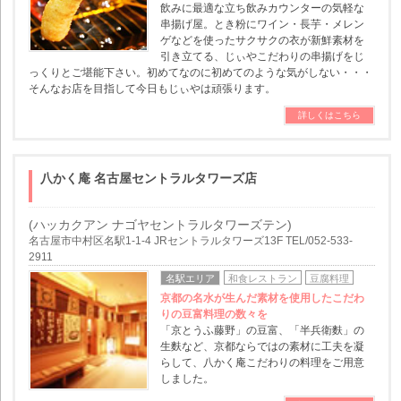
飲みに最適な立ち飲みカウンターの気軽な
串揚げ屋。とき粉にワイン・長芋・メレン
ゲなどを使ったサクサクの衣が新鮮素材を
引き立てる、じぃやこだわりの串揚げをじ
っくりとご堪能下さい。初めてなのに初めてのような気がしない・・・
そんなお店を目指して今日もじぃやは頑張ります。
詳しくはこちら
八かく庵 名古屋セントラルタワーズ店
(ハッカクアン ナゴヤセントラルタワーズテン)
名古屋市中村区名駅1-1-4 JRセントラルタワーズ13F TEL/052-533-
2911
名駅エリア
和食レストラン
豆腐料理
京都の名水が生んだ素材を使用したこだわ
りの豆富料理の数々を
「京とうふ藤野」の豆富、「半兵衛麩」の
生麩など、京都ならではの素材に工夫を凝
らして、八かく庵こだわりの料理をご用意
しました。