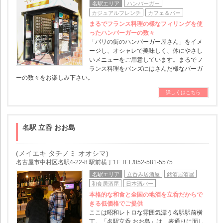
名駅エリア
ハンバーガー
カジュアルフレンチ
カフェ＆バー
まるでフランス料理の様なフィリングを使
ったハンバーガーの数々
「パリの街のハンバーガー屋さん」をイメ
ージし、オシャレで美味しく、体にやさし
いメニューをご用意しています。まるでフ
ランス料理をバンズにはさんだ様なバーガ
ーの数々をお楽しみ下さい。
詳しくはこちら
名駅 立呑 おお島
(メイエキ タチノミ オオシマ)
名古屋市中村区名駅4-22-8 駅前横丁1F TEL/052-581-5575
名駅エリア
立呑み居酒屋
銘酒居酒屋
和食居酒屋
日本酒バー
本格的な和食と全国の地酒を立呑だからで
きる低価格でご提供
ここは昭和レトロな雰囲気漂う名駅駅前横
丁。「名駅立呑 おお島」は、表通りに面し