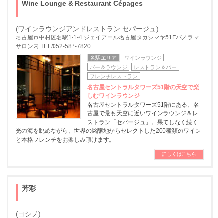
Wine Lounge & Restaurant Cépages
(ワインラウンジアンドレストラン セパージュ)
名古屋市中村区名駅1-1-4 ジェイアール名古屋タカシマヤ51Fパノラマ
サロン内 TEL/052-587-7820
名駅エリア
ワインラウンジ
バー＆ラウンジ
レストラン＆バー
フレンチレストラン
名古屋セントラルタワーズ51階の天空で楽
しむワインラウンジ
名古屋セントラルタワーズ51階にある、名
古屋で最も天空に近いワインラウンジ＆レ
ストラン「セパージュ」。果てしなく続く
光の海を眺めながら、世界の銘醸地からセレクトした200種類のワイン
と本格フレンチをお楽しみ頂けます。
詳しくはこちら
芳彩
(ヨシノ)