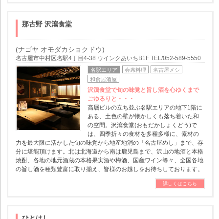
那古野 沢瀉食堂
(ナゴヤ オモダカショクドウ)
名古屋市中村区名駅4丁目4-38 ウインクあいちB1F TEL/052-589-5550
名駅エリア
会席料理
名古屋メシ
和食居酒屋
沢瀉食堂で旬の味覚と旨し酒を心ゆくまで
ごゆるりと・・・
高層ビルの立ち並ぶ名駅エリアの地下1階に
ある、土色の壁が懐かしくも落ち着いた和
の空間。沢瀉食堂(おもだかしょくどう)で
は、四季折々の食材を多種多様に、素材の
力を最大限に活かした旬の味覚から地産地消の「名古屋めし」まで、存
分に堪能頂けます。北は北海道から南は鹿児島まで、沢山の地酒と本格
焼酎、各地の地元酒蔵の本格果実酒や梅酒、国産ワイン等々、全国各地
の旨し酒を種類豊富に取り揃え、皆様のお越しをお待ちしております。
詳しくはこちら
ひとはし