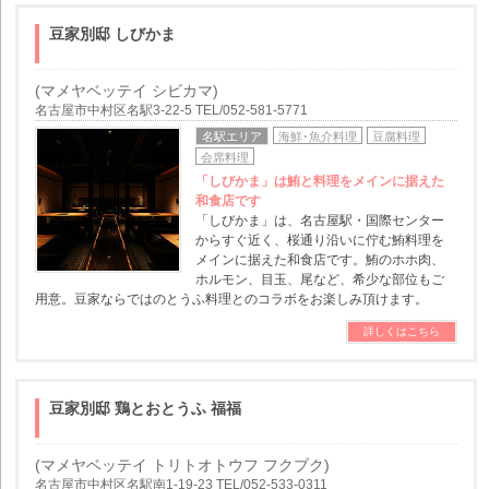
豆家別邸 しびかま
(マメヤベッテイ シビカマ)
名古屋市中村区名駅3-22-5 TEL/052-581-5771
名駅エリア
海鮮･魚介料理
豆腐料理
会席料理
「しびかま」は鮪と料理をメインに据えた
和食店です
「しびかま」は、名古屋駅・国際センター
からすぐ近く、桜通り沿いに佇む鮪料理を
メインに据えた和食店です。鮪のホホ肉、
ホルモン、目玉、尾など、希少な部位もご
用意。豆家ならではのとうふ料理とのコラボをお楽しみ頂けます。
詳しくはこちら
豆家別邸 鶏とおとうふ 福福
(マメヤベッテイ トリトオトウフ フクブク)
名古屋市中村区名駅南1-19-23 TEL/052-533-0311