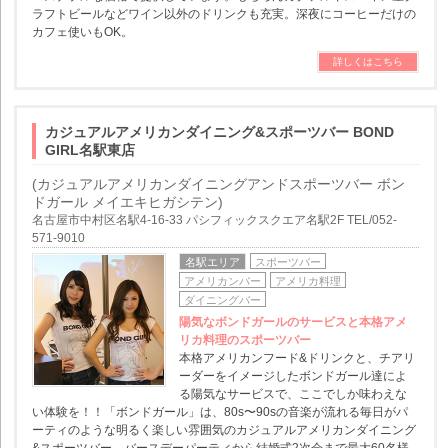
ラフトビールなどワイン以外のドリンクも充実。深夜にコーヒーだけの
カフェ使いもOK。
詳しくはこちら
カジュアルアメリカンダイニング&スポーツバー BOND
GIRL名駅東店
(カジュアルアメリカンダイニングアンドスポーツバー ボン
ドガール メイエキヒガシテン)
名古屋市中村区名駅4-16-33 パシフィックスクエア名駅2F TEL/052-
571-9010
名駅エリア
スポーツバー
アメリカンバー
アメリカ料理
ダイニングバー
陽気なボンドガールのサービスと本格アメ
リカ料理のスポーツバー
本格アメリカンフード&ドリンクと、チアリ
ーダーをイメージしたボンドガール達によ
る陽気なサービスで、ここでしか味わえな
い体験を！！「ボンドガール」は、80s〜90sの音楽が流れる毎日がパ
ーティのような明るく楽しい雰囲気のカジュアルアメリカンダイニング