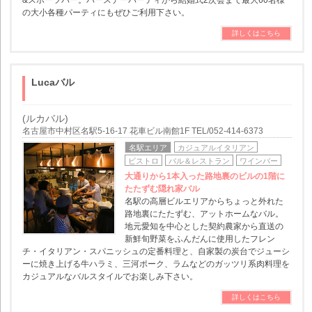
&スポーツバー。バースデーパーティから結婚式2次会まで最大60名様
の大小各種パーティにもぜひご利用下さい。
詳しくはこちら
Lucaバル
(ルカバル)
名古屋市中村区名駅5-16-17 花車ビル南館1F TEL/052-414-6373
名駅エリア
カジュアルイタリアン
ビストロ
バル＆レストラン
ワインバー
大通りから1本入った路地裏のビルの1階に
たたずむ隠れ家バル
名駅の高層ビルエリアからちょっと外れた
路地裏にたたずむ、アットホームなバル。
地元愛知を中心とした契約農家から直送の
新鮮旬野菜をふんだんに使用したフレン
チ・イタリアン・スパニッシュの定番料理と、自家製の炭台でジューシ
ーに焼き上げる牛ハラミ、三河ポーク、ラムなどのガッツリ系肉料理を
カジュアルなバルスタイルでお楽しみ下さい。
詳しくはこちら