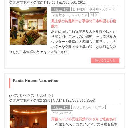
名古屋市中村区名駅南1-12-19 TEL/052-561-2911
名駅エリア
日本料理
鉄板焼・ステーキ
すき焼き・しゃぶしゃぶ
料亭
最上級の特選和牛と季節の日本料理をお座
敷で
お庭に面した数寄屋造りのお座敷やゆった
り寛ぐ掘りごたつのお部屋、そして鉄板カ
ウンターの個室に大広間もご用意．．．大
小様々な空間で最上級の和牛と季節を先取
りした日本料理の数々をご堪能下さい。
詳しくはこちら
Pasta House Narumitsu
(パスタハウス ナルミツ)
名古屋市中村区名駅2-23-14 VIA141 TEL/052-561-3553
名駅エリア
カジュアルイタリアン
パスタハウス
斉藤シェフの元祖石焼パスタをご堪能あれ
「PS愛してる」始めメディアに何度も登場