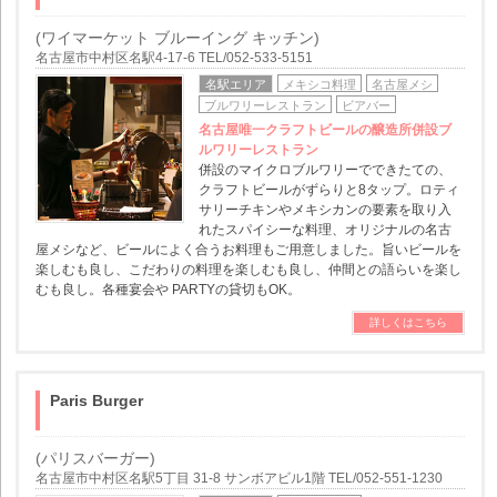
(ワイマーケット ブルーイング キッチン)
名古屋市中村区名駅4-17-6 TEL/052-533-5151
名駅エリア
メキシコ料理
名古屋メシ
ブルワリーレストラン
ビアバー
名古屋唯一クラフトビールの醸造所併設ブ
ルワリーレストラン
併設のマイクロブルワリーでできたての、
クラフトビールがずらりと8タップ。ロティ
サリーチキンやメキシカンの要素を取り入
れたスパイシーな料理、オリジナルの名古
屋メシなど、ビールによく合うお料理もご用意しました。旨いビールを
楽しむも良し、こだわりの料理を楽しむも良し、仲間との語らいを楽し
むも良し。各種宴会や PARTYの貸切もOK。
詳しくはこちら
Paris Burger
(パリスバーガー)
名古屋市中村区名駅5丁目 31-8 サンボアビル1階 TEL/052-551-1230