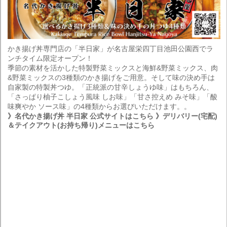
かき揚げ丼専門店の「半日家」が名古屋栄四丁目池田公園西でラ
ンチタイム限定オープン！
季節の素材を活かした特製野菜ミックスと海鮮&野菜ミックス、肉
&野菜ミックスの3種類のかき揚げをご用意。そして味の決め手は
自家製の特製丼つゆ。「正統派の甘辛しょうゆ味」はもちろん、
「さっぱり柚子こしょう風味 しお味」「甘さ控えめ みそ味」「酸
味爽やか ソース味」の4種類からお選びいただけます。。
》名代かき揚げ丼 半日家 公式サイトはこちら
》デリバリー(宅配)
＆テイクアウト(お持ち帰り)メニューはこちら