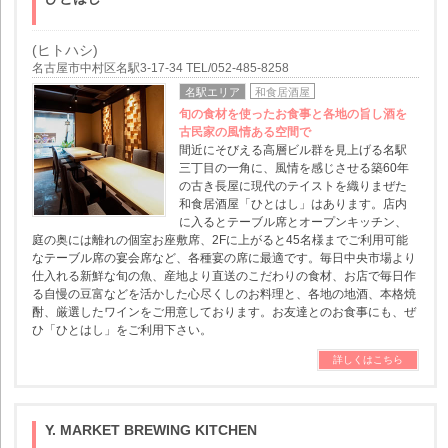
(ヒトハシ)
名古屋市中村区名駅3-17-34 TEL/052-485-8258
名駅エリア
和食居酒屋
旬の食材を使ったお食事と各地の旨し酒を
古民家の風情ある空間で
間近にそびえる高層ビル群を見上げる名駅
三丁目の一角に、風情を感じさせる築60年
の古き長屋に現代のテイストを織りまぜた
和食居酒屋「ひとはし」はあります。店内
に入るとテーブル席とオープンキッチン、
庭の奥には離れの個室お座敷席、2Fに上がると45名様までご利用可能
なテーブル席の宴会席など、各種宴の席に最適です。毎日中央市場より
仕入れる新鮮な旬の魚、産地より直送のこだわりの食材、お店で毎日作
る自慢の豆富などを活かした心尽くしのお料理と、各地の地酒、本格焼
酎、厳選したワインをご用意しております。お友達とのお食事にも、ぜ
ひ「ひとはし」をご利用下さい。
詳しくはこちら
Y. MARKET BREWING KITCHEN