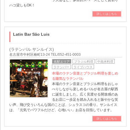
ツ大会など、多目的スペースとして貸切り･
ハコ貸しもOK！
詳しくはこちら
Latin Bar São Luis
(ラテンバル サンルイス)
名古屋市中村区椿町13-24 TEL/052-451-0003
名駅エリア
ブラジル料理
中南米料理
ラテンバー
ライブハウス
本場のラテン音楽とブラジル料理を楽しめ
る陽気なラテンバル
本場のラテン音楽とブラジル料理をおしゃ
べりしながら楽しめるバルが名古屋の駅西
に誕生しました。広く見渡せる開放感のあ
るお店に一歩足を踏み入れると賑やかな笑
い声、飛び交ういろんな国のことば、シュラスコの香り。サンルイス
は、「元気でパワフルだけど、心地いい」お店を目指しています。
詳しくはこちら