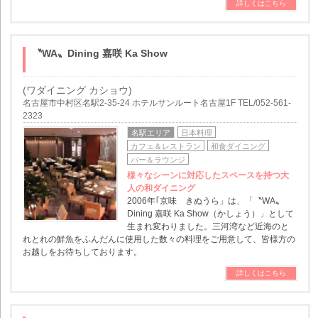
詳しくはこちら
〝WA〟Dining 嘉咲 Ka Show
(ワダイニング カショウ)
名古屋市中村区名駅2-35-24 ホテルサンルート名古屋1F TEL/052-561-
2323
名駅エリア
日本料理
カフェ＆レストラン
和食ダイニング
バー＆ラウンジ
様々なシーンに対応したスペースを持つ大
人の和ダイニング
2006年｢京味 きぬうら」は、「〝WA〟
Dining 嘉咲 Ka Show（かしょう）」として
生まれ変わりました。三河湾など近海のと
れとれの鮮魚をふんだんに使用した数々の料理をご用意して、皆様方の
お越しをお待ちしております。
詳しくはこちら