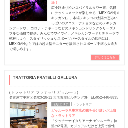
場！
広小路通り沿いスパイラルタワー東、気軽
にテックスメックが楽しめる「MEXIGAN(メ
キシガン)」。本場メキシコの太陽の恵みい
っぱいのタコス・ナチョスなどのメキシカ
ンフードや、 コロナ・テキーラなどのメキシカンドリンクをリーズナ
ブルな価格で提供。みんなでワイワイ、メキシカンフードとテキーラで
乾杯しよう！スタイリッシュなスポーツバースタイルの店内には、
MEXIGANならではの超大型モニターが設置されスポーツ中継も大迫力
で楽しめます。
詳しくはこちら
TRATTORIA FRATELLI GALLURA
(トラットリア フラテッリ ガッルーラ)
名古屋市中村区名駅3-28-12 大名古屋ビルヂング3F TEL/052-446-8835
名駅エリア
トラットリア
ガッルーラ八事本店の味を受け継いだ上質
なトラットリア
「クッチーナイタリアーナ ガッルーラ」待
望の2号店。カジュアルだけど上質で個性