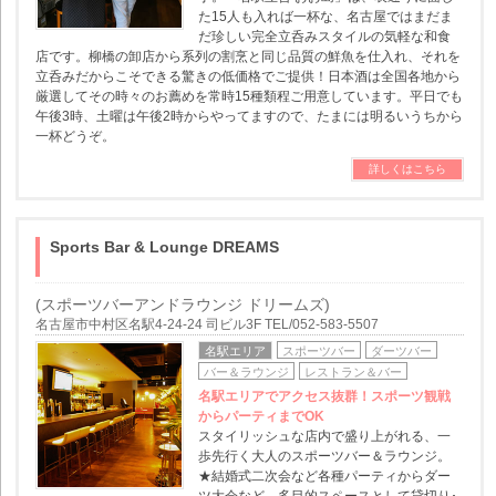
た15人も入れば一杯な、名古屋ではまだま
だ珍しい完全立呑みスタイルの気軽な和食
店です。柳橋の卸店から系列の割烹と同じ品質の鮮魚を仕入れ、それを
立呑みだからこそできる驚きの低価格でご提供！日本酒は全国各地から
厳選してその時々のお薦めを常時15種類程ご用意しています。平日でも
午後3時、土曜は午後2時からやってますので、たまには明るいうちから
一杯どうぞ。
詳しくはこちら
Sports Bar & Lounge DREAMS
(スポーツバーアンドラウンジ ドリームズ)
名古屋市中村区名駅4-24-24 司ビル3F TEL/052-583-5507
名駅エリア
スポーツバー
ダーツバー
バー＆ラウンジ
レストラン＆バー
名駅エリアでアクセス抜群！スポーツ観戦
からパーティまでOK
スタイリッシュな店内で盛り上がれる、一
歩先行く大人のスポーツバー＆ラウンジ。
★結婚式二次会など各種パーティからダー