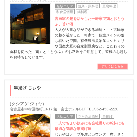
名駅エリア
焼鳥・鶏料理
豆腐料理
和食居酒屋
鍋料理
古民家の趣を活かした一軒家で鶏とおとう
ふ、旨い酒
大人が大事な話ができる場所・・・古民家
の趣を活かした一軒家で、個室メインの落
ち着いた空間。有機農法魚沼産コシヒカリ
や国産大豆の自家製豆腐など、こだわりの
食材を使った「鶏」と「とうふ」のお料理をご用意して、皆様のお越し
をお待ちしています。
詳しくはこちら
串揚げ じぃや
(クシアゲ ジィヤ)
名古屋市中村区椿町13-17 第一富士ホテルB1F TEL/052-453-2220
名駅エリア
立呑み居酒屋
串揚げ
一人でちょい飲みにも会社帰りの乾杯にも
最適な気軽な串揚げ屋
じぃやはテーブル席とカウンター席、さく