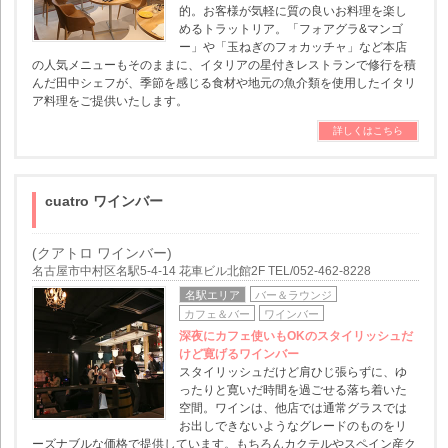
的。お客様が気軽に質の良いお料理を楽し
めるトラットリア。「フォアグラ&マンゴ
ー」や「玉ねぎのフォカッチャ」など本店
の人気メニューもそのままに、イタリアの星付きレストランで修行を積
んだ田中シェフが、季節を感じる食材や地元の魚介類を使用したイタリ
ア料理をご提供いたします。
詳しくはこちら
cuatro ワインバー
(クアトロ ワインバー)
名古屋市中村区名駅5-4-14 花車ビル北館2F TEL/052-462-8228
名駅エリア
バー＆ラウンジ
カフェ＆バー
ワインバー
深夜にカフェ使いもOKのスタイリッシュだ
けど寛げるワインバー
スタイリッシュだけど肩ひじ張らずに、ゆ
ったりと寛いだ時間を過ごせる落ち着いた
空間。ワインは、他店では通常グラスでは
お出しできないようなグレードのものをリ
ーズナブルな価格で提供しています。もちろんカクテルやスペイン産ク