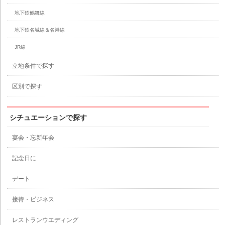
地下鉄鶴舞線
地下鉄名城線＆名港線
JR線
立地条件で探す
区別で探す
シチュエーションで探す
宴会・忘新年会
記念日に
デート
接待・ビジネス
レストランウエディング