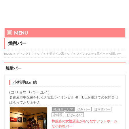
MENU
焼酎バー
HOME
»
ディレクトリトップ
»
お酒メイン系トップ
»
スペシャルティ系バー
»
焼酎バー
焼酎バー
小料理Bar 結
(コリョウリバー ユイ)
名古屋市中区栄4-13-10 名北ライオンビル 4F TEL/お電話でのお問合せ
は承っておりません
栄/錦三エリア
焼酎バー
日本酒バー
小料理
おばんざい
和服姿の女性店主がもてなすアットホーム
な小料理バー