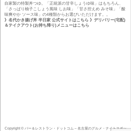
自家製の特製丼つゆ。「正統派の甘辛しょうゆ味」はもちろん、
「さっぱり柚子こしょう風味 しお味」「甘さ控えめ みそ味」「酸
味爽やか ソース味」の4種類からお選びいただけます。。
》名代かき揚げ丼 半日家 公式サイトはこちら
》デリバリー(宅配)
＆テイクアウト(お持ち帰り)メニューはこちら
Copyright ©
バー＆レストラン・ドットコム – 名古屋のグルメ・ナイトスポッ