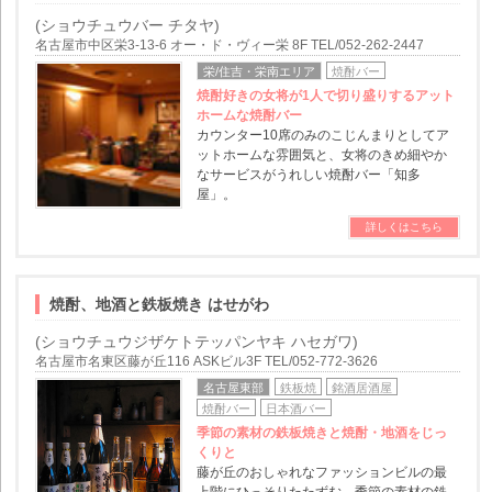
(ショウチュウバー チタヤ)
名古屋市中区栄3-13-6 オー・ド・ヴィー栄 8F TEL/052-262-2447
栄/住吉・栄南エリア
焼酎バー
焼酎好きの女将が1人で切り盛りするアット
ホームな焼酎バー
カウンター10席のみのこじんまりとしてア
ットホームな雰囲気と、女将のきめ細やか
なサービスがうれしい焼酎バー「知多
屋」。
詳しくはこちら
焼酎、地酒と鉄板焼き はせがわ
(ショウチュウジザケトテッパンヤキ ハセガワ)
名古屋市名東区藤が丘116 ASKビル3F TEL/052-772-3626
名古屋東部
鉄板焼
銘酒居酒屋
焼酎バー
日本酒バー
季節の素材の鉄板焼きと焼酎・地酒をじっ
くりと
藤が丘のおしゃれなファッションビルの最