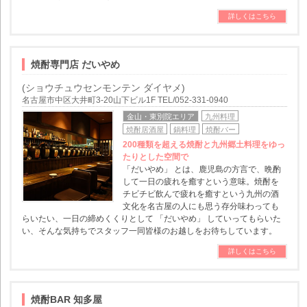
詳しくはこちら
焼酎専門店 だいやめ
(ショウチュウセンモンテン ダイヤメ)
名古屋市中区大井町3-20山下ビル1F TEL/052-331-0940
金山・東別院エリア
九州料理
焼酎居酒屋
鍋料理
焼酎バー
200種類を超える焼酎と九州郷土料理をゆっ
たりとした空間で
「だいやめ」 とは、鹿児島の方言で、晩酌
して一日の疲れを癒すという意味。焼酎を
チビチビ飲んで疲れを癒すという九州の酒
文化を名古屋の人にも思う存分味わっても
らいたい、一日の締めくくりとして 「だいやめ」 していってもらいた
い、そんな気持ちでスタッフ一同皆様のお越しをお待ちしています。
詳しくはこちら
焼酎BAR 知多屋