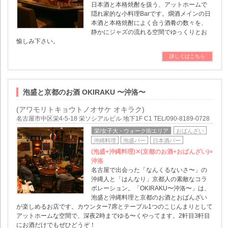
日本酒と本格焼酎を扱う、アットホームで
隠れ家的な小料理Barです。燗酒メインの日
本酒と本格焼酎によく合う酒肴の数々を、
静かにジャズの流れる空間でゆっくりとお
愉しみ下さい。
詳しくはこちら
泡盛と京都のお酒 OKIRAKU 〜沖洛〜
(アワモリトキョウトノオサケ オキラク)
名古屋市中区栄4-5-18 栄ソシアルビル 地下1F C1 TEL/090-8189-0728
栄/女子大・ウォーク街エリア
おばんざい
沖縄料理
泡盛バー
日本酒バー
(泡盛+沖縄料理)✕(京都のお酒+おばんざい)=
沖洛
名古屋で出会った「なんくるないさ〜」の
沖縄人と「はんなり」京都人の素敵なコラ
ボレーション。「OKIRAKU〜沖洛〜」は、
泡盛と沖縄料理と京都のお酒とおばんざい
が楽しめるお店です。カウンター7席とテーブル1つのこじんまりとして
アットホームな空間で、深夜2時までゆる〜くやってます。2軒目3軒目
にお酒だけでもぜひどうぞ！