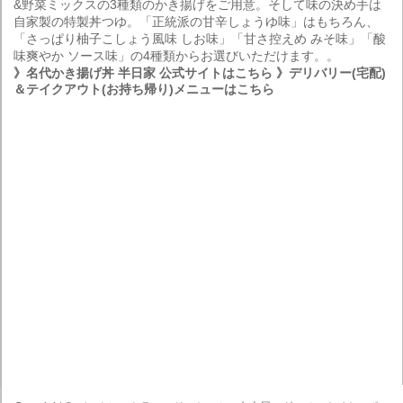
&野菜ミックスの3種類のかき揚げをご用意。そして味の決め手は
自家製の特製丼つゆ。「正統派の甘辛しょうゆ味」はもちろん、
「さっぱり柚子こしょう風味 しお味」「甘さ控えめ みそ味」「酸
味爽やか ソース味」の4種類からお選びいただけます。。
》名代かき揚げ丼 半日家 公式サイトはこちら
》デリバリー(宅配)
＆テイクアウト(お持ち帰り)メニューはこちら