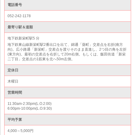
電話番号
052-242-1178
最寄り駅＆道順
地下鉄新栄町駅5 分
地下鉄東山線新栄町駅2番出口を出て、錦通「葵町」交差点を右折(南方
向)。広小路通「新栄町」交差点を渡りそのまま直進し、2つ目の角を左折
(東方向)。最初の交差点を右折して20m右側。もしくは、飯田街道「新栄
二丁目」交差点の1筋東を北へ50m左側。
定休日
木曜日
営業時間
11:30am-2:30pm(L.O.2:00)
6:00pm-10:00pm(L.O.9:30)
平均予算
4,000～5,000円