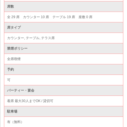
席数
全 29 席 カウンター 10 席 テーブル 19 席 座敷 0 席
席タイプ
カウンター, テーブル, テラス席
禁煙ポリシー
全席喫煙
予約
可
パーティー・宴会
着席 最大30人までOK / 貸切可
駐車場
有（無料）