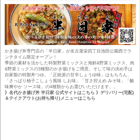
かき揚げ丼専門店の「半日家」が名古屋栄四丁目池田公園西でラ
ンチタイム限定オープン！
季節の素材を活かした特製野菜ミックスと海鮮&野菜ミックス、肉
&野菜ミックスの3種類のかき揚げをご用意。そして味の決め手は
自家製の特製丼つゆ。「正統派の甘辛しょうゆ味」はもちろん、
「さっぱり柚子こしょう風味 しお味」「甘さ控えめ みそ味」「酸
味爽やか ソース味」の4種類からお選びいただけます。。
》名代かき揚げ丼 半日家 公式サイトはこちら
》デリバリー(宅配)
＆テイクアウト(お持ち帰り)メニューはこちら