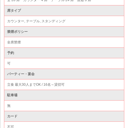
全 28 席 カウンター 4 席 テーブル 24 席 座敷 0 席
席タイプ
カウンター, テーブル, スタンディング
禁煙ポリシー
全席禁煙
予約
可
パーティー・宴会
立食 最大30人までOK / 16名～貸切可
駐車場
無
カード
不可