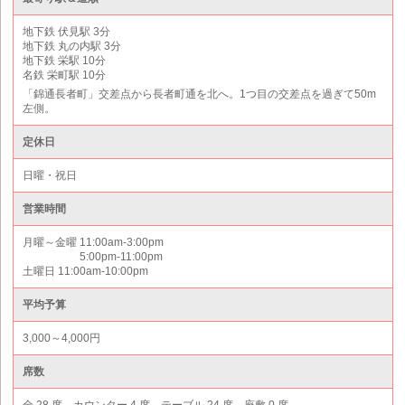
地下鉄 伏見駅 3分
地下鉄 丸の内駅 3分
地下鉄 栄駅 10分
名鉄 栄町駅 10分
「錦通長者町」交差点から長者町通を北へ。1つ目の交差点を過ぎて50m
左側。
定休日
日曜・祝日
営業時間
月曜～金曜 11:00am-3:00pm
5:00pm-11:00pm
土曜日 11:00am-10:00pm
平均予算
3,000～4,000円
席数