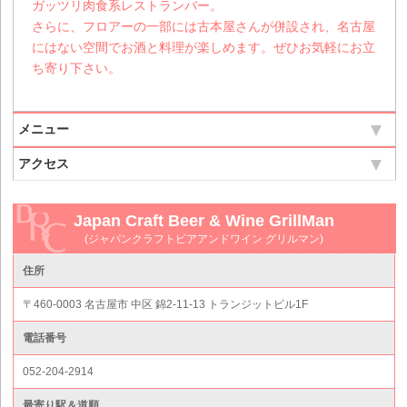
ガッツリ肉食系レストランバー。
さらに、フロアーの一部には古本屋さんが併設され、名古屋
にはない空間でお酒と料理が楽しめます。ぜひお気軽にお立
ち寄り下さい。
メニュー
アクセス
Japan Craft Beer & Wine GrillMan
(ジャパンクラフトビアアンドワイン グリルマン)
住所
〒460-0003 名古屋市 中区 錦2-11-13 トランジットビル1F
電話番号
052-204-2914
最寄り駅＆道順