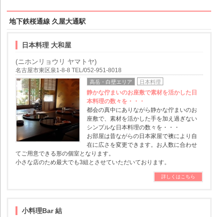
地下鉄桜通線 久屋大通駅
日本料理 大和屋
(ニホンリョウリ ヤマトヤ)
名古屋市東区泉1-8-8 TEL/052-951-8018
高岳・白壁エリア
日本料理
静かな佇まいのお座敷で素材を活かした日
本料理の数々を・・・
都会の真中にありながら静かな佇まいのお
座敷で、素材を活かした手を加え過ぎない
シンプルな日本料理の数々を・・・
お部屋は昔ながらの日本家屋で襖により自
在に広さを変更できます。お人数に合わせ
てご用意できる形の個室となります。
小さな店のため最大でも3組とさせていただいております。
詳しくはこちら
小料理Bar 結