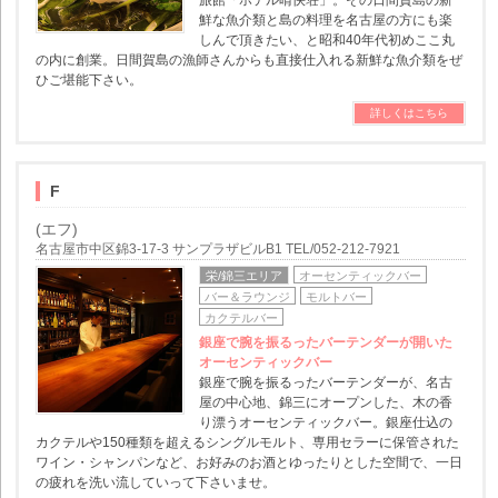
旅館「ホテル晴快荘」。その日間賀島の新
鮮な魚介類と島の料理を名古屋の方にも楽
しんで頂きたい、と昭和40年代初めここ丸
の内に創業。日間賀島の漁師さんからも直接仕入れる新鮮な魚介類をぜ
ひご堪能下さい。
詳しくはこちら
F
(エフ)
名古屋市中区錦3-17-3 サンプラザビルB1 TEL/052-212-7921
栄/錦三エリア
オーセンティックバー
バー＆ラウンジ
モルトバー
カクテルバー
銀座で腕を振るったバーテンダーが開いた
オーセンティックバー
銀座で腕を振るったバーテンダーが、名古
屋の中心地、錦三にオープンした、木の香
り漂うオーセンティックバー。銀座仕込の
カクテルや150種類を超えるシングルモルト、専用セラーに保管された
ワイン・シャンパンなど、お好みのお酒とゆったりとした空間で、一日
の疲れを洗い流していって下さいませ。