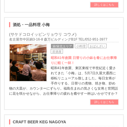
詳しくはこちら
酒処・一品料理 小梅
(サケドコロイッピンリョウリ コウメ)
名古屋市中区錦3-16-8 森万ビルディングB1F TEL/052-951-3977
栄/栄北エリア
小料理
おばんざい
居酒屋
昭和41年創業 日替りの小鉢を肴にお仕事帰
りに軽く一杯！
昭和41年創業、東区東桜で半世紀近く愛さ
れてきた「小梅」は、5月7日久屋大通西に
移転リニューアル致しました。毎日女将が
手作りする、日替りの煮物、焼き物、炒め
物の大皿が、カウンターにずらり。福島生まれの気さくな女将と世間話
に花を咲かせながら、お仕事帰りの疲れを癒やす一杯はいかがですか？
詳しくはこちら
CRAFT BEER KEG NAGOYA