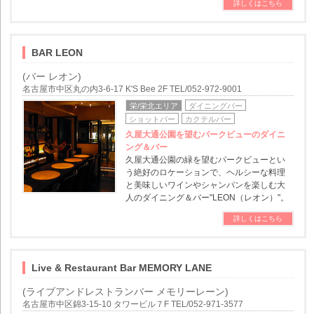
詳しくはこちら
BAR LEON
(バー レオン)
名古屋市中区丸の内3-6-17 K'S Bee 2F TEL/052-972-9001
栄/栄北エリア
ダイニングバー
ショットバー
カクテルバー
久屋大通公園を望むパークビューのダイニ
ング＆バー
久屋大通公園の緑を望むパークビューとい
う絶好のロケーションで、ヘルシーな料理
と美味しいワインやシャンパンを楽しむ大
人のダイニング＆バー"LEON（レオン）"。
詳しくはこちら
Live & Restaurant Bar MEMORY LANE
(ライブアンドレストランバー メモリーレーン)
名古屋市中区錦3-15-10 タワービル７F TEL/052-971-3577