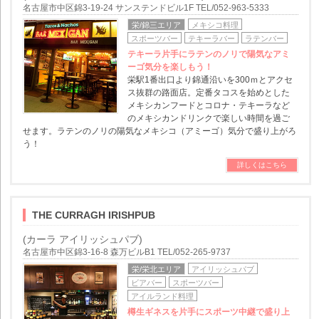
名古屋市中区錦3-19-24 サンステンドビル1F TEL/052-963-5333
栄/錦三エリア
メキシコ料理
スポーツバー
テキーラバー
ラテンバー
テキーラ片手にラテンのノリで陽気なアミ
ーゴ気分を楽しもう！
栄駅1番出口より錦通沿いを300ｍとアクセ
ス抜群の路面店。定番タコスを始めとした
メキシカンフードとコロナ・テキーラなど
のメキシカンドリンクで楽しい時間を過ご
せます。ラテンのノリの陽気なメキシコ（アミーゴ）気分で盛り上がろ
う！
詳しくはこちら
THE CURRAGH IRISHPUB
(カーラ アイリッシュパブ)
名古屋市中区錦3-16-8 森万ビルB1 TEL/052-265-9737
栄/栄北エリア
アイリッシュパブ
ビアバー
スポーツバー
アイルランド料理
樽生ギネスを片手にスポーツ中継で盛り上