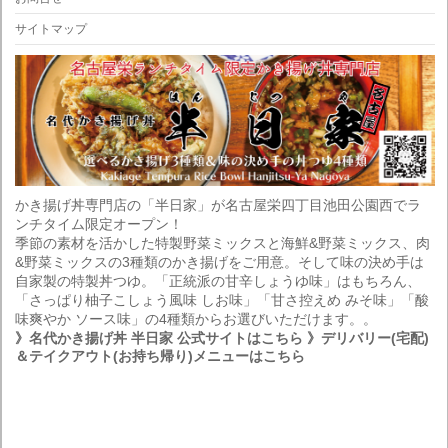
サイトマップ
かき揚げ丼専門店の「半日家」が名古屋栄四丁目池田公園西でラ
ンチタイム限定オープン！
季節の素材を活かした特製野菜ミックスと海鮮&野菜ミックス、肉
&野菜ミックスの3種類のかき揚げをご用意。そして味の決め手は
自家製の特製丼つゆ。「正統派の甘辛しょうゆ味」はもちろん、
「さっぱり柚子こしょう風味 しお味」「甘さ控えめ みそ味」「酸
味爽やか ソース味」の4種類からお選びいただけます。。
》名代かき揚げ丼 半日家 公式サイトはこちら
》デリバリー(宅配)
＆テイクアウト(お持ち帰り)メニューはこちら