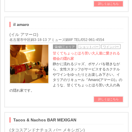
詳しくはこちら
il amaro
(イル アマーロ)
名古屋市中区錦3-18-13 アミューズ錦8F TEL/052-961-4554
栄/錦三エリア
ショットバー
ワインバー
甘くてちょっとほろ苦い大人達に愛される
都会の隠れ家
静かに流れるジャズ、ボサノバを聴きなが
ら、女性スタッフがサービスするカクテル
やワインをゆったりとお楽しみ下さい。イ
タリアのリキュール『Amaro(アマーロ)』の
ような、甘くてちょっとほろ苦い大人の為
の隠れ家です。
詳しくはこちら
Tacos & Nachos BAR MEXIGAN
(タコスアンドナチョス バー メキシガン)