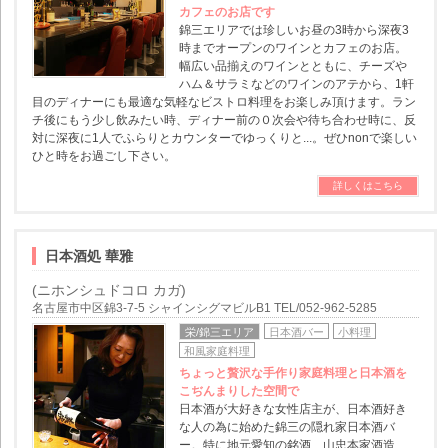
カフェのお店です
錦三エリアでは珍しいお昼の3時から深夜3
時までオープンのワインとカフェのお店。
幅広い品揃えのワインとともに、チーズや
ハム＆サラミなどのワインのアテから、1軒
目のディナーにも最適な気軽なビストロ料理をお楽しみ頂けます。ラン
チ後にもう少し飲みたい時、ディナー前の０次会や待ち合わせ時に、反
対に深夜に1人でふらりとカウンターでゆっくりと...。ぜひnonで楽しい
ひと時をお過ごし下さい。
詳しくはこちら
日本酒処 華雅
(ニホンシュドコロ カガ)
名古屋市中区錦3-7-5 シャインシグマビルB1 TEL/052-962-5285
栄/錦三エリア
日本酒バー
小料理
和風家庭料理
ちょっと贅沢な手作り家庭料理と日本酒を
こぢんまりした空間で
日本酒が大好きな女性店主が、日本酒好き
な人の為に始めた錦三の隠れ家日本酒バ
ー。特に地元愛知の銘酒、山忠本家酒造