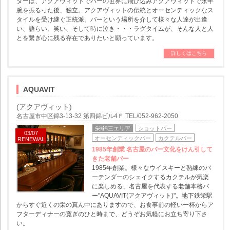
ダーは、アクアヴィットでバーの世界に飛び込みアクアヴィットで永年
腕を振るった後、独立。アクアヴィットの伝統とオーセンティックなス
タイルを受け継ぐ正統派。バーという場所を介して様々な人達が出逢
い、語らい、笑い、そして時に泣き・・・ラグタイムが、そんな人と人
とを繋ぎ心に残る存在でありたいと願っています。
詳しくはこちら
AQUAVIT
(アクアヴィット)
名古屋市中区錦3-13-32 第四錦ビル4Ｆ TEL/052-962-2050
栄/錦三エリア
ショットバー
03/07
オーセンティックバー
カクテルバー
RENEWAL
1985年創業 名古屋のバー文化をけん引して
きた老舗バー
1985年創業。様々なウイスキーと熟練のバ
ーテンダーのシェイクするカクテルが気楽
に楽しめる、名古屋を代表する老舗本格バ
ー"AQUAVIT(アクアヴィット)"。地下鉄栄駅
からすぐ近くの栄の真ん中にありますので、お食事前の軽い一杯からア
フターディナーの寛ぎのひと時まで、どうぞお気軽にお立ち寄り下さ
い。