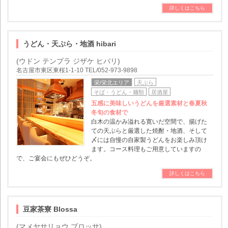
詳しくはこちら
うどん・天ぷら・地酒 hibari
(ウドン テンプラ ジザケ ヒバリ)
名古屋市東区東桜1-1-10 TEL/052-973-9898
栄/栄北エリア
天ぷら
そば・うどん・麺類
居酒屋
五感に美味しいうどんを厳選素材と春夏秋
冬旬の食材で
白木の温かみ溢れる寛いだ空間で、揚げた
ての天ぷらと厳選した焼酎・地酒、そして
〆には自慢の自家製うどんをお楽しみ頂け
ます。コース料理もご用意していますの
で、ご宴会にもぜひどうぞ。
詳しくはこちら
豆家茶寮 Blossa
(マメヤサリョウ ブロッサ)