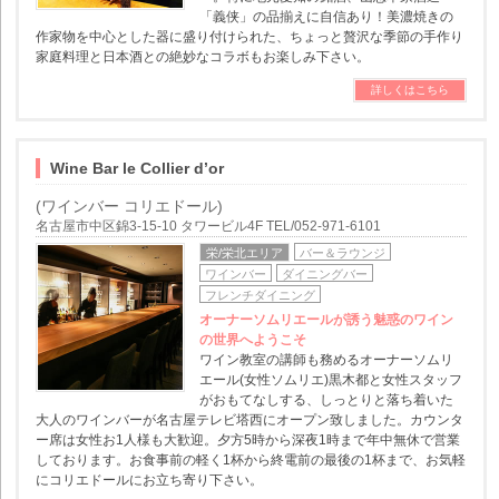
「義侠」の品揃えに自信あり！美濃焼きの
作家物を中心とした器に盛り付けられた、ちょっと贅沢な季節の手作り
家庭料理と日本酒との絶妙なコラボもお楽しみ下さい。
詳しくはこちら
Wine Bar le Collier d’or
(ワインバー コリエドール)
名古屋市中区錦3-15-10 タワービル4F TEL/052-971-6101
栄/栄北エリア
バー＆ラウンジ
ワインバー
ダイニングバー
フレンチダイニング
オーナーソムリエールが誘う魅惑のワイン
の世界へようこそ
ワイン教室の講師も務めるオーナーソムリ
エール(女性ソムリエ)黒木都と女性スタッフ
がおもてなしする、しっとりと落ち着いた
大人のワインバーが名古屋テレビ塔西にオープン致しました。カウンタ
ー席は女性お1人様も大歓迎。夕方5時から深夜1時まで年中無休で営業
しております。お食事前の軽く1杯から終電前の最後の1杯まで、お気軽
にコリエドールにお立ち寄り下さい。