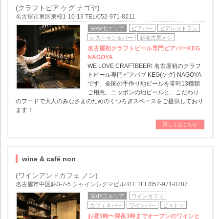
(クラフトビア ケグ ナゴヤ)
名古屋市東区東桜1-10-13 TEL/052-971-8211
栄/栄北エリア
ビアバー
ビアレストラン
レストラン＆バー
新名古屋メシ
名古屋初クラフトビール専門ビアバーKEG
NAGOYA
WE LOVE CRAFTBEER! 名古屋初のクラフ
トビール専門ビアパブ KEG(ケグ) NAGOYA
です。全国の手作り地ビールを常時13種類
ご用意。ニッポンの地ビールと、こだわり
のフードで大人のみなさまのためのくつろぎスペースをご提供しており
ます！
詳しくはこちら
wine & café non
(ワインアンドカフェ ノン)
名古屋市中区錦3-7-5 シャインシグマビルB1F TEL/052-971-0787
栄/錦三エリア
ワインカフェ
カフェ＆バー
ワインバー
ビストロ
お昼3時〜深夜3時までオープンのワインと