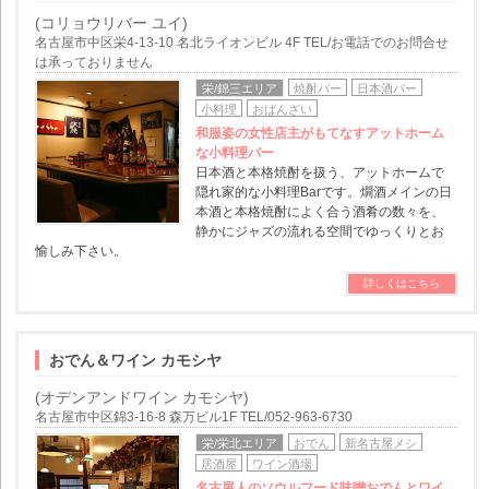
(コリョウリバー ユイ)
名古屋市中区栄4-13-10 名北ライオンビル 4F TEL/お電話でのお問合せ
は承っておりません
栄/錦三エリア
焼酎バー
日本酒バー
小料理
おばんざい
和服姿の女性店主がもてなすアットホーム
な小料理バー
日本酒と本格焼酎を扱う、アットホームで
隠れ家的な小料理Barです。燗酒メインの日
本酒と本格焼酎によく合う酒肴の数々を、
静かにジャズの流れる空間でゆっくりとお
愉しみ下さい。
詳しくはこちら
おでん＆ワイン カモシヤ
(オデンアンドワイン カモシヤ)
名古屋市中区錦3-16-8 森万ビル1F TEL/052-963-6730
栄/栄北エリア
おでん
新名古屋メシ
居酒屋
ワイン酒場
名古屋人のソウルフード味噌おでんとワイ