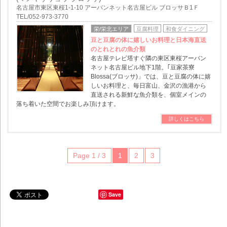
名古屋市東区東桜1-1-10 アーバンネット名古屋ビル ブロッサＢ1Ｆ
TEL/052-973-3770
栄/栄北エリア
豆腐料理
和食ダイニング
豆と豆腐の体に嬉しいお料理と日本海直送
のとれとれの魚介類
名古屋テレビ塔すぐ隣の東区東桜アーバン
ネット名古屋ビル地下1階。｢豆家茶寮
Blossa(ブロッサ)」では、豆と豆腐の体に嬉
しいお料理と、毎日富山、金沢の漁港から
直送される新鮮な魚介類を、個室メインの
落ち着いた空間でお楽しみ頂けます。
詳しくはこちら
Page 1 / 3
1
2
3
Save