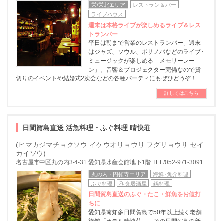
栄/栄北エリア
レストラン＆バー
ライブハウス
週末は本格ライブが楽しめるライブ＆レス
トランバー
平日は朝まで営業のレストランバー、週末
はジャズ、ソウル、ボサノバなどのライブ･
ミュージックが楽しめる「メモリーレー
ン」。音響＆プロジェクター完備なので貸
切りのイベントや結婚式2次会などの各種パーティにもぜひどうぞ！
詳しくはこちら
日間賀島直送 活魚料理・ふぐ料理 晴快荘
(ヒマカジマチョクソウ イケウオリョウリ フグリョウリ セイ
カイソウ)
名古屋市中区丸の内3-4-31 愛知県水産会館地下1階 TEL/052-971-3091
丸の内・円頓寺エリア
海鮮･魚介料理
ふぐ料理
和食居酒屋
鍋料理
日間賀島直送のふぐ・たこ・鮮魚をお値打
ちに
愛知県南知多日間賀島で50年以上続く老舗