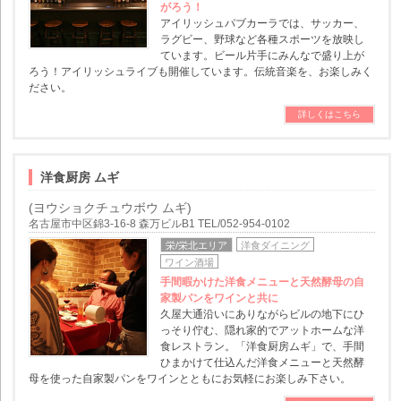
がろう！
アイリッシュパブカーラでは、サッカー、
ラグビー、野球など各種スポーツを放映し
ています。ビール片手にみんなで盛り上が
ろう！アイリッシュライブも開催しています。伝統音楽を、お楽しみく
ださい。
詳しくはこちら
洋食厨房 ムギ
(ヨウショクチュウボウ ムギ)
名古屋市中区錦3-16-8 森万ビルB1 TEL/052-954-0102
栄/栄北エリア
洋食ダイニング
ワイン酒場
手間暇かけた洋食メニューと天然酵母の自
家製パンをワインと共に
久屋大通沿いにありながらビルの地下にひ
っそり佇む、隠れ家的でアットホームな洋
食レストラン。「洋食厨房ムギ」で、手間
ひまかけて仕込んだ洋食メニューと天然酵
母を使った自家製パンをワインとともにお気軽にお楽しみ下さい。