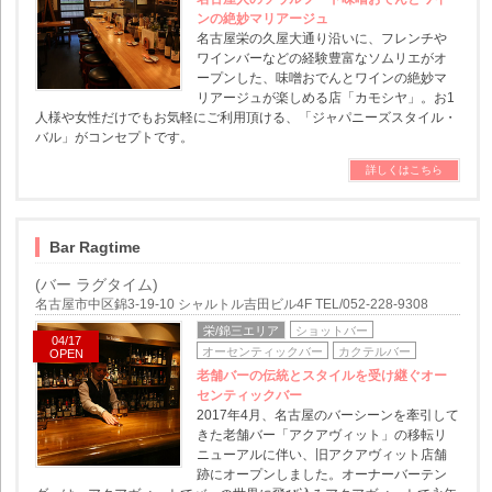
ンの絶妙マリアージュ
名古屋栄の久屋大通り沿いに、フレンチや
ワインバーなどの経験豊富なソムリエがオ
ープンした、味噌おでんとワインの絶妙マ
リアージュが楽しめる店「カモシヤ」。お1
人様や女性だけでもお気軽にご利用頂ける、「ジャパニーズスタイル・
バル」がコンセプトです。
詳しくはこちら
Bar Ragtime
(バー ラグタイム)
名古屋市中区錦3-19-10 シャルトル吉田ビル4F TEL/052-228-9308
栄/錦三エリア
ショットバー
04/17
オーセンティックバー
カクテルバー
OPEN
老舗バーの伝統とスタイルを受け継ぐオー
センティックバー
2017年4月、名古屋のバーシーンを牽引して
きた老舗バー「アクアヴィット」の移転リ
ニューアルに伴い、旧アクアヴィット店舗
跡にオープンしました。オーナーバーテン