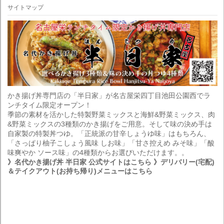
サイトマップ
かき揚げ丼専門店の「半日家」が名古屋栄四丁目池田公園西でラ
ンチタイム限定オープン！
季節の素材を活かした特製野菜ミックスと海鮮&野菜ミックス、肉
&野菜ミックスの3種類のかき揚げをご用意。そして味の決め手は
自家製の特製丼つゆ。「正統派の甘辛しょうゆ味」はもちろん、
「さっぱり柚子こしょう風味 しお味」「甘さ控えめ みそ味」「酸
味爽やか ソース味」の4種類からお選びいただけます。。
》名代かき揚げ丼 半日家 公式サイトはこちら
》デリバリー(宅配)
＆テイクアウト(お持ち帰り)メニューはこちら