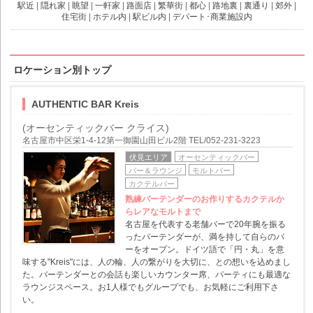
駅近
|
隠れ家
|
眺望
|
一軒家
|
路面店
|
繁華街
|
都心
|
路地裏
|
裏通り
|
郊外
|
住宅街
|
ホテル内
|
駅ビル内
|
デパート･商業施設内
ロケーション別トップ
AUTHENTIC BAR Kreis
(オーセンティックバー クライス)
名古屋市中区栄1-4-12第一御園山田ビル2階 TEL/052-231-3223
伏見エリア
オーセンティックバー
バー＆ラウンジ
モルトバー
カクテルバー
熟練バーテンダーのお作りするカクテルか
らレアなモルトまで
名古屋を代表する老舗バーで20年腕を振る
ったバーテンダーが、満を持して自らのバ
ーをオープン。ドイツ語で「円・丸」を意
味する"Kreis"には、人の輪、人の繋がりを大切に、との想いを込めまし
た。バーテンダーとの会話も楽しいカウンター席、パーティにも最適な
ラウンジスペース。お1人様でもグループでも、お気軽にご利用下さ
い。