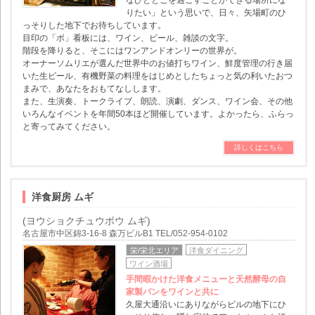
なひととこを過ごすことができる場所にな
りたい」という思いで、日々、矢場町のひ
っそりした地下でお待ちしています。
目印の「ボ」看板には、ワイン、ビール、雑談の文字。
階段を降りると、そこにはワンアンドオンリーの世界が。
オーナーソムリエが選んだ世界中のお値打ちワイン、鮮度管理の行き届
いた生ビール、有機野菜の料理をはじめとしたちょっと気の利いたおつ
まみで、あなたをおもてなしします。
また、生演奏、トークライブ、朗読、演劇、ダンス、ワイン会、その他
いろんなイベントを年間50本ほど開催しています。よかったら、ふらっ
と寄ってみてください。
詳しくはこちら
洋食厨房 ムギ
(ヨウショクチュウボウ ムギ)
名古屋市中区錦3-16-8 森万ビルB1 TEL/052-954-0102
栄/栄北エリア
洋食ダイニング
ワイン酒場
手間暇かけた洋食メニューと天然酵母の自
家製パンをワインと共に
久屋大通沿いにありながらビルの地下にひ