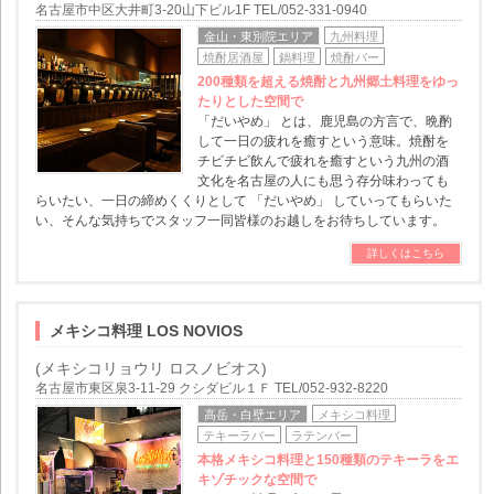
名古屋市中区大井町3-20山下ビル1F TEL/052-331-0940
金山・東別院エリア
九州料理
焼酎居酒屋
鍋料理
焼酎バー
200種類を超える焼酎と九州郷土料理をゆっ
たりとした空間で
「だいやめ」 とは、鹿児島の方言で、晩酌
して一日の疲れを癒すという意味。焼酎を
チビチビ飲んで疲れを癒すという九州の酒
文化を名古屋の人にも思う存分味わっても
らいたい、一日の締めくくりとして 「だいやめ」 していってもらいた
い、そんな気持ちでスタッフ一同皆様のお越しをお待ちしています。
詳しくはこちら
メキシコ料理 LOS NOVIOS
(メキシコリョウリ ロスノビオス)
名古屋市東区泉3-11-29 クシダビル１Ｆ TEL/052-932-8220
高岳・白壁エリア
メキシコ料理
テキーラバー
ラテンバー
本格メキシコ料理と150種類のテキーラをエ
キゾチックな空間で