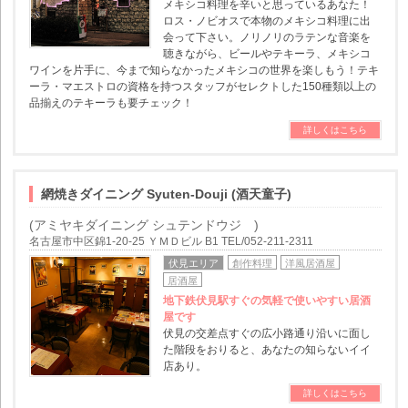
メキシコ料理を辛いと思っているあなた！
ロス・ノビオスで本物のメキシコ料理に出
会って下さい。ノリノリのラテンな音楽を
聴きながら、ビールやテキーラ、メキシコ
ワインを片手に、今まで知らなかったメキシコの世界を楽しもう！テキ
ーラ・マエストロの資格を持つスタッフがセレクトした150種類以上の
品揃えのテキーラも要チェック！
詳しくはこちら
網焼きダイニング Syuten-Douji (酒天童子)
(アミヤキダイニング シュテンドウジ )
名古屋市中区錦1-20-25 ＹＭＤビル B1 TEL/052-211-2311
伏見エリア
創作料理
洋風居酒屋
居酒屋
地下鉄伏見駅すぐの気軽で使いやすい居酒
屋です
伏見の交差点すぐの広小路通り沿いに面し
た階段をおりると、あなたの知らないイイ
店あり。
詳しくはこちら