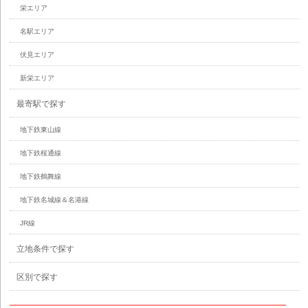
栄エリア
名駅エリア
伏見エリア
新栄エリア
最寄駅で探す
地下鉄東山線
地下鉄桜通線
地下鉄鶴舞線
地下鉄名城線＆名港線
JR線
立地条件で探す
区別で探す