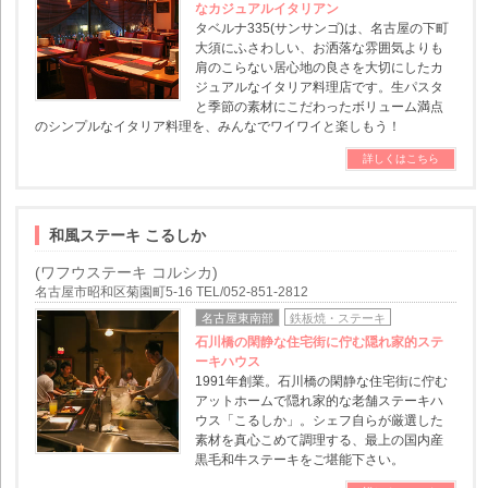
なカジュアルイタリアン
タベルナ335(サンサンゴ)は、名古屋の下町
大須にふさわしい、お洒落な雰囲気よりも
肩のこらない居心地の良さを大切にしたカ
ジュアルなイタリア料理店です。生パスタ
と季節の素材にこだわったボリューム満点
のシンプルなイタリア料理を、みんなでワイワイと楽しもう！
詳しくはこちら
和風ステーキ こるしか
(ワフウステーキ コルシカ)
名古屋市昭和区菊園町5-16 TEL/052-851-2812
名古屋東南部
鉄板焼・ステーキ
石川橋の閑静な住宅街に佇む隠れ家的ステ
ーキハウス
1991年創業。石川橋の閑静な住宅街に佇む
アットホームで隠れ家的な老舗ステーキハ
ウス「こるしか」。シェフ自らが厳選した
素材を真心こめて調理する、最上の国内産
黒毛和牛ステーキをご堪能下さい。