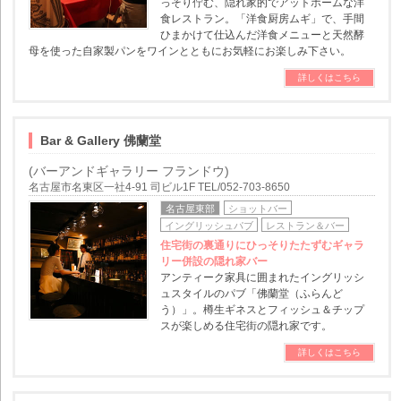
っそり佇む、隠れ家的でアットホームな洋
食レストラン。「洋食厨房ムギ」で、手間
ひまかけて仕込んだ洋食メニューと天然酵
母を使った自家製パンをワインとともにお気軽にお楽しみ下さい。
詳しくはこちら
Bar & Gallery 佛蘭堂
(バーアンドギャラリー フランドウ)
名古屋市名東区一社4-91 司ビル1F TEL/052-703-8650
名古屋東部
ショットバー
イングリッシュパブ
レストラン＆バー
住宅街の裏通りにひっそりたたずむギャラ
リー併設の隠れ家バー
アンティーク家具に囲まれたイングリッシ
ュスタイルのパブ「佛蘭堂（ふらんど
う）」。樽生ギネスとフィッシュ＆チップ
スが楽しめる住宅街の隠れ家です。
詳しくはこちら