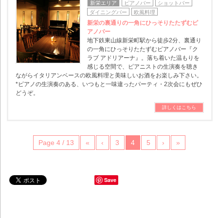
新栄エリア
ピアノバー
ショットバー
ダイニングバー
欧風料理
新栄の裏通りの一角にひっそりたたずむピ
アノバー
地下鉄東山線新栄町駅から徒歩2分、裏通り
の一角にひっそりたたずむピアノバー『ク
ラブ アドリアーナ』。落ち着いた温もりを
感じる空間で、ピアニストの生演奏を聴き
ながらイタリアンベースの欧風料理と美味しいお酒をお楽しみ下さい。
*ピアノの生演奏のある、いつもと一味違ったパーティ・2次会にもぜひ
どうぞ。
詳しくはこちら
Page 4 / 13
«
‹
3
4
5
›
»
Save