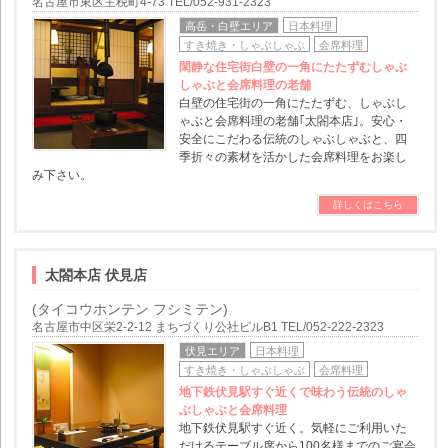
名古屋市東区主税町4-73 TEL/052-931-2323
高岳・白壁エリア
日本料理
すき焼き・しゃぶしゃぶ
会席料理
閑静な住宅街白壁の一角にたたずむしゃぶ
しゃぶと会席料理の老舗
白壁の住宅街の一角にたたずむ、しゃぶし
ゃぶと会席料理の老舗｢太閤本店｣。安心・
安全にこだわる伝統のしゃぶしゃぶと、四
季折々の素材を活かした会席料理をお楽し
み下さい。
詳しくはこちら
太閤本店 伏見店
(タイコウホンテン フシミテン)
名古屋市中区栄2-2-12 まちづくり公社ビルB1 TEL/052-222-2323
伏見エリア
日本料理
すき焼き・しゃぶしゃぶ
会席料理
地下鉄伏見駅すぐ近くで味わう伝統のしゃ
ぶしゃぶと会席料理
地下鉄伏見駅すぐ近く。気軽にご利用いた
だけるテーブル席から100名様までのご宴会