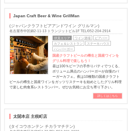
Japan Craft Beer & Wine GrillMan
(ジャパンクラフトビアアンドワイン グリルマン)
名古屋市中区錦2-11-13 トランジットビル1F TEL/052-204-2914
伏見エリア
ワイン酒場
ビアバー
カフェ＆レストラン
ステーキハウス
ハンバーガー
国産クラフトビールの樽生と国産ワインを
グリル料理で楽しもう！
昼は100％ビーフの手作りパティでつくる、
ボリューム満点のハンバーガーが自慢のバ
ーガーカフェ。夜は10種類の国産クラフト
ビールの樽生と国産ワインをガッツリステーキを始めとしたグリル料理
で楽しむ肉食系レストランバー。ぜひお気軽にお立ち寄り下さい。
詳しくはこちら
太閤本店 主税町店
(タイコウホンテン チカラマチテン)