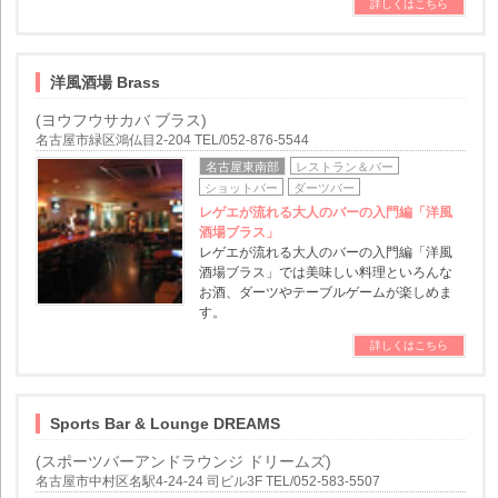
詳しくはこちら
洋風酒場 Brass
(ヨウフウサカバ ブラス)
名古屋市緑区鴻仏目2-204 TEL/052-876-5544
名古屋東南部
レストラン＆バー
ショットバー
ダーツバー
レゲエが流れる大人のバーの入門編「洋風
酒場ブラス」
レゲエが流れる大人のバーの入門編「洋風
酒場ブラス」では美味しい料理といろんな
お酒、ダーツやテーブルゲームが楽しめま
す。
詳しくはこちら
Sports Bar & Lounge DREAMS
(スポーツバーアンドラウンジ ドリームズ)
名古屋市中村区名駅4-24-24 司ビル3F TEL/052-583-5507