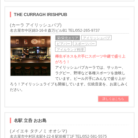
THE CURRAGH IRISHPUB
(カーラ アイリッシュパブ)
名古屋市中区錦3-16-8 森万ビルB1 TEL/052-265-9737
栄/栄北エリア
アイリッシュパブ
ビアバー
スポーツバー
アイルランド料理
樽生ギネスを片手にスポーツ中継で盛り上
がろう！
アイリッシュパブカーラでは、サッカー、
ラグビー、野球など各種スポーツを放映し
ています。ビール片手にみんなで盛り上が
ろう！アイリッシュライブも開催しています。伝統音楽を、お楽しみく
ださい。
詳しくはこちら
名駅 立呑 おお島
(メイエキ タチノミ オオシマ)
名古屋市中村区名駅4-22-8 駅前横丁1F TEL/052-581-5575