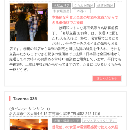
名駅エリア
立呑み居酒屋
銘酒居酒屋
和食居酒屋
日本酒バー
本格的な和食と全国の地酒を立呑だからで
きる低価格でご提供
ここは昭和レトロな雰囲気漂う名駅駅前横
丁。「名駅立呑 おお島」は、表通りに面し
た15人も入れば一杯な、名古屋ではまだま
だ珍しい完全立呑みスタイルの気軽な和食
店です。柳橋の卸店から系列の割烹と同じ品質の鮮魚を仕入れ、それを
立呑みだからこそできる驚きの低価格でご提供！日本酒は全国各地から
厳選してその時々のお薦めを常時15種類程ご用意しています。平日でも
午後3時、土曜は午後2時からやってますので、たまには明るいうちから
一杯どうぞ。
詳しくはこちら
Taverna 335
(タベルナ サンサンゴ)
名古屋市中区大須4-6-15 荘苑南久屋2F TEL/052-242-1116
大須・鶴舞エリア
カジュアルイタリアン
普段使いの食堂や居酒屋感覚で使える気軽