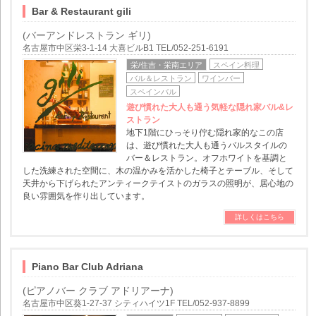
Bar & Restaurant gili
(バーアンドレストラン ギリ)
名古屋市中区栄3-1-14 大喜ビルB1 TEL/052-251-6191
栄/住吉・栄南エリア
スペイン料理
バル＆レストラン
ワインバー
スペインバル
遊び慣れた大人も通う気軽な隠れ家バル&レ
ストラン
地下1階にひっそり佇む隠れ家的なこの店
は、遊び慣れた大人も通うバルスタイルの
バー＆レストラン。オフホワイトを基調と
した洗練された空間に、木の温かみを活かした椅子とテーブル、そして
天井から下げられたアンティークテイストのガラスの照明が、居心地の
良い雰囲気を作り出しています。
詳しくはこちら
Piano Bar Club Adriana
(ピアノバー クラブ アドリアーナ)
名古屋市中区葵1-27-37 シティハイツ1F TEL/052-937-8899