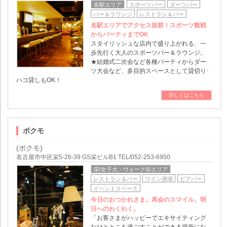
名駅エリア
スポーツバー
ダーツバー
バー＆ラウンジ
レストラン＆バー
名駅エリアでアクセス抜群！スポーツ観戦
からパーティまでOK
スタイリッシュな店内で盛り上がれる、一
歩先行く大人のスポーツバー＆ラウンジ。
★結婚式二次会など各種パーティからダー
ツ大会など、多目的スペースとして貸切り･
ハコ貸しもOK！
詳しくはこちら
ボクモ
(ボクモ)
名古屋市中区栄5-26-39 GS栄ビルB1 TEL/052-253-6950
栄/女子大・ウォーク街エリア
レストラン＆バー
ワイン酒場
ビアバー
イベントスペース
今日のおつかれさま。再会のスマイル。明
日へのわくわく。
「お客さまがハッピーでエキサイティング