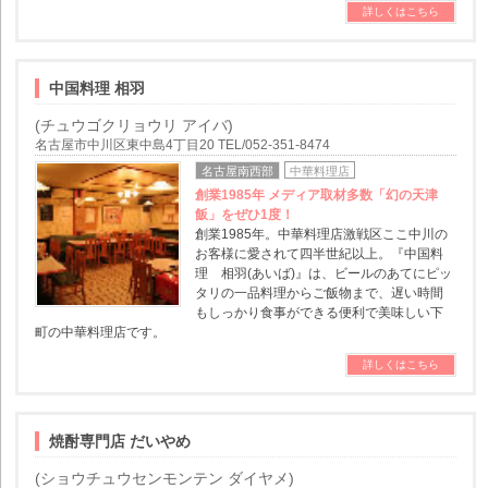
詳しくはこちら
中国料理 相羽
(チュウゴクリョウリ アイバ)
名古屋市中川区東中島4丁目20 TEL/052-351-8474
名古屋南西部
中華料理店
創業1985年 メディア取材多数「幻の天津
飯」をぜひ1度！
創業1985年。中華料理店激戦区ここ中川の
お客様に愛されて四半世紀以上。『中国料
理 相羽(あいば)』は、ビールのあてにピッ
タリの一品料理からご飯物まで、遅い時間
もしっかり食事ができる便利で美味しい下
町の中華料理店です。
詳しくはこちら
焼酎専門店 だいやめ
(ショウチュウセンモンテン ダイヤメ)