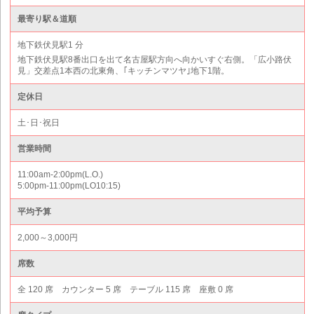
最寄り駅＆道順
地下鉄伏見駅1 分
地下鉄伏見駅8番出口を出て名古屋駅方向へ向かいすぐ右側。「広小路伏
見」交差点1本西の北東角、｢キッチンマツヤ｣地下1階。
定休日
土･日･祝日
営業時間
11:00am-2:00pm(L.O.)
5:00pm-11:00pm(LO10:15)
平均予算
2,000～3,000円
席数
全 120 席 カウンター 5 席 テーブル 115 席 座敷 0 席