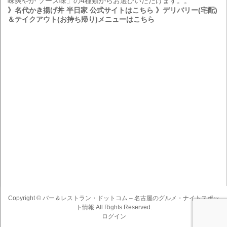
味爽やか ソース味」の4種類からお選びいただけます。。
》名代かき揚げ丼 半日家 公式サイトはこちら
》デリバリー(宅配)
＆テイクアウト(お持ち帰り)メニューはこちら
Copyright ©
バー＆レストラン・ドットコム – 名古屋のグルメ・ナイトスポッ
ト情報
All Rights Reserved.
ログイン