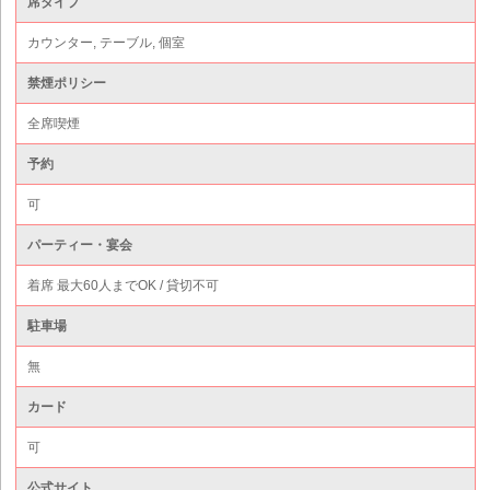
席タイプ
カウンター, テーブル, 個室
禁煙ポリシー
全席喫煙
予約
可
パーティー・宴会
着席 最大60人までOK / 貸切不可
駐車場
無
カード
可
公式サイト