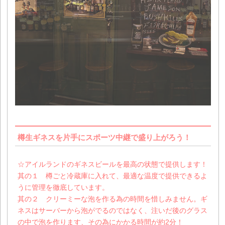
樽生ギネスを片手にスポーツ中継で盛り上がろう！
☆アイルランドのギネスビールを最高の状態で提供します！
其の１ 樽ごと冷蔵庫に入れて、最適な温度で提供できるよ
うに管理を徹底しています。
其の２ クリーミーな泡を作る為の時間を惜しみません。ギ
ネスはサーバーから泡がでるのではなく、注いだ後のグラス
の中で泡を作ります、その為にかかる時間が約2分！