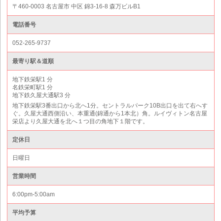
〒460-0003 名古屋市 中区 錦3-16-8 森万ビルB1
電話番号
052-265-9737
最寄り駅＆道順
地下鉄栄駅1 分
名鉄栄町駅1 分
地下鉄久屋大通駅3 分
地下鉄栄駅3番出口から北へ1分。セントラルパーク10B出口を出て右へす
ぐ。久屋大通西側沿い、本重通(錦通から1本北）角。ルイヴィトン名古屋
栄店より久屋大通を北へ１つ目の角地下１階です。
定休日
日曜日
営業時間
6:00pm-5:00am
平均予算