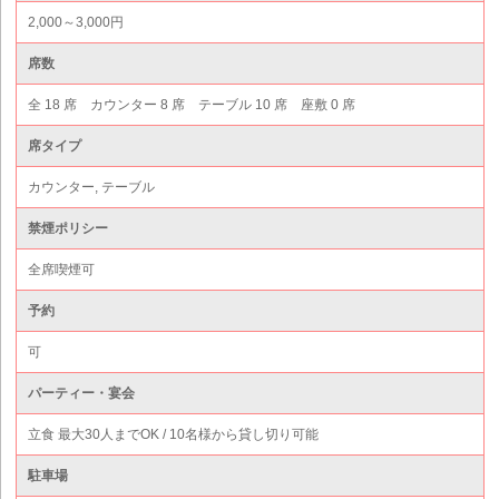
2,000～3,000円
席数
全 18 席 カウンター 8 席 テーブル 10 席 座敷 0 席
席タイプ
カウンター, テーブル
禁煙ポリシー
全席喫煙可
予約
可
パーティー・宴会
立食 最大30人までOK / 10名様から貸し切り可能
駐車場