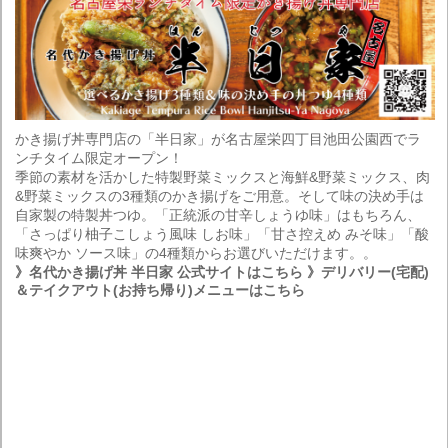
かき揚げ丼専門店の「半日家」が名古屋栄四丁目池田公園西でラ
ンチタイム限定オープン！
季節の素材を活かした特製野菜ミックスと海鮮&野菜ミックス、肉
&野菜ミックスの3種類のかき揚げをご用意。そして味の決め手は
自家製の特製丼つゆ。「正統派の甘辛しょうゆ味」はもちろん、
「さっぱり柚子こしょう風味 しお味」「甘さ控えめ みそ味」「酸
味爽やか ソース味」の4種類からお選びいただけます。。
》名代かき揚げ丼 半日家 公式サイトはこちら
》デリバリー(宅配)
＆テイクアウト(お持ち帰り)メニューはこちら