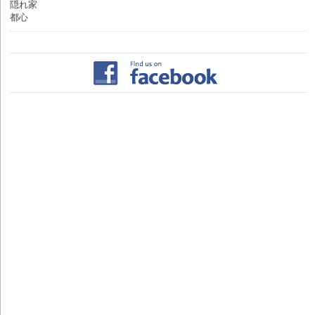
隠れ家
都心