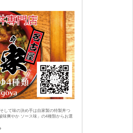
。そして味の決め手は自家製の特製丼つ
酸味爽やか ソース味」の4種類からお選
ら