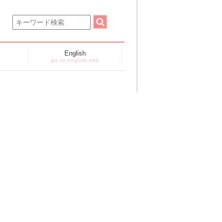
English
go to english site