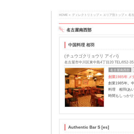
HOME
»
ディレクトリトップ
»
エリア別トップ
»
名
名古屋南西部
中国料理 相羽
(チュウゴクリョウリ アイバ)
名古屋市中川区東中島4丁目20 TEL/052-351
名古屋南西部
創業1985年
創業1985年
料理 相羽(あ
時間もしっかり
Authentic Bar S [es]