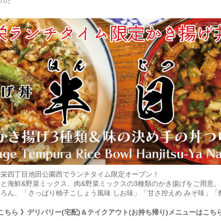
のた
屋栄四丁目池田公園西でランチタイム限定オープン！
と海鮮&野菜ミックス、肉&野菜ミックスの3種類のかき揚げをご用意
ろん、「さっぱり柚子こしょう風味 しお味」「甘さ控えめ みそ味」「
こちら
》デリバリー(宅配)＆テイクアウト(お持ち帰り)メニューはこち