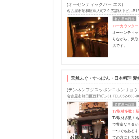
(オーセンティックバー エス)
名古屋市昭和区隼人町2-9 広辞杁中ビルB1F-2 T
名古屋南西部
ローカウンター
オーセンティッ
りながら、気取
店です。
天然ふぐ・すっぽん・日本料理 愛
(テンネンフグスッポンニホンリョウリ
名古屋市熱田区西野町1-31 TEL/052-683-0
名古屋南西部
TV取材多数！
TV取材多数！
で豊富なネタが
一つでもあるす
ての方にも大好