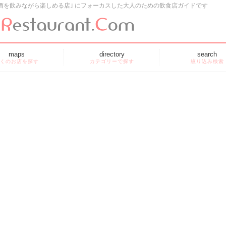
酒を飲みながら楽しめる店｣ にフォーカスした大人のための飲食店ガイドです
maps
directory
search
くのお店を探す
カテゴリーで探す
絞り込み検索