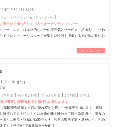
EL/052-861-6225
ショットバー
オーセンティックバー
に腰掛けてゆったりくつろぐオーセンティックバー
クバー「エス」は本格的なバーの雰囲気とサービス、品揃えにこだわ
らずフレンドリーなスタッフが楽しい時間を演出する居心地の良いお
詳しくはこちら
郷
 アイキョウ)
010
日本料理
海鮮･魚介料理
すっぽん料理
ふぐ料理
鍋料理
新鮮で豊富な高級食材をお値打ちに楽しめます
名古屋国際会議場すぐ西の隠れ家的お店。中央卸売市場に近く、新鮮
お値打ちです！特にふぐは本来の味を味わって頂く為厚切り。漢方の
っぽんは美肌・強精に効果があり、独自の製法で癖・臭がなく、初め
評です！当店HPで最新情報をGET！！