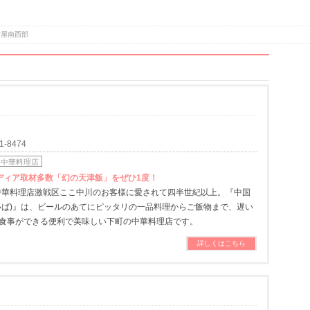
古屋南西部
-8474
中華料理店
 メディア取材多数「幻の天津飯」をぜひ1度！
。中華料理店激戦区ここ中川のお客様に愛されて四半世紀以上。『中国
いば)』は、ビールのあてにピッタリの一品料理からご飯物まで、遅い
食事ができる便利で美味しい下町の中華料理店です。
詳しくはこちら