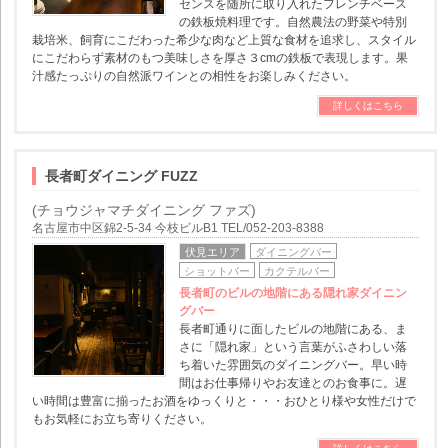
センスを随所に取り入れたフレンチベース
の鉄板焼料理です。自然農法の野菜や特別
栽培米、飼育にこだわった希少な肉など上質な食材を追求し、スタイル
にこだわらず素材のもつ美味しさを厚さ３cmの鉄板で表現します。果
汁感たっぷりの自然派ワインとの相性をお楽しみください。
詳しくはこちら
長者町ダイニング FUZZ
(チョウジャマチダイニング ファズ)
名古屋市中区錦2-5-34 今枝ビルB1 TEL/052-203-8388
伏見エリア
ダイニングバー
ショットバー
カクテルバー
長者町のビルの地階にある隠れ家ダイニン
グバー
長者町通りに面したビルの地階にある、ま
さに「隠れ家」という言葉がふさわしい落
ち着いた雰囲気のダイニングバー。早い時
間はお仕事帰りやお友達とのお食事に。遅
い時間は豊富に揃ったお酒をゆっくりと・・・おひとり様や女性だけで
もお気軽にお立ち寄りください。