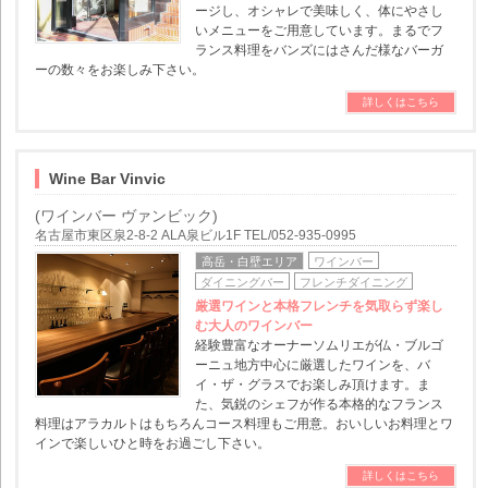
ージし、オシャレで美味しく、体にやさし
いメニューをご用意しています。まるでフ
ランス料理をバンズにはさんだ様なバーガ
ーの数々をお楽しみ下さい。
詳しくはこちら
Wine Bar Vinvic
(ワインバー ヴァンビック)
名古屋市東区泉2-8-2 ALA泉ビル1F TEL/052-935-0995
高岳・白壁エリア
ワインバー
ダイニングバー
フレンチダイニング
厳選ワインと本格フレンチを気取らず楽し
む大人のワインバー
経験豊富なオーナーソムリエが仏・ブルゴ
ーニュ地方中心に厳選したワインを、バ
イ・ザ・グラスでお楽しみ頂けます。ま
た、気鋭のシェフが作る本格的なフランス
料理はアラカルトはもちろんコース料理もご用意。おいしいお料理とワ
インで楽しいひと時をお過ごし下さい。
詳しくはこちら