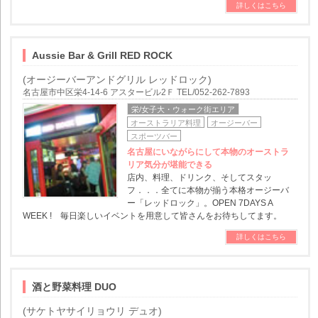
詳しくはこちら
Aussie Bar & Grill RED ROCK
(オージーバーアンドグリル レッドロック)
名古屋市中区栄4-14-6 アスタービル2Ｆ TEL/052-262-7893
栄/女子大・ウォーク街エリア
オーストラリア料理
オージーバー
スポーツバー
名古屋にいながらにして本物のオーストラ
リア気分が堪能できる
店内、料理、ドリンク、そしてスタッ
フ．．．全てに本物が揃う本格オージーバ
ー「レッドロック」。OPEN 7DAYS A
WEEK ! 毎日楽しいイベントを用意して皆さんをお待ちしてます。
詳しくはこちら
酒と野菜料理 DUO
(サケトヤサイリョウリ デュオ)