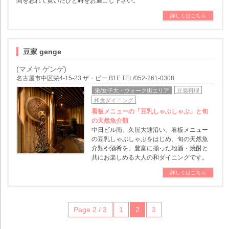
間を忘れて寛いだひと時をお過ごし下さい。
詳しくはこちら
豆家 genge
(マメヤ ゲンゲ)
名古屋市中区栄4-15-23 ザ・ビー B1F TEL/052-261-0308
栄/女子大・ウォーク街エリア
豆腐料理
和食ダイニング
看板メニューの「豆乳しゃぶしゃぶ」と旬
の天然魚介類
中日ビル南、久屋大通沿い。看板メニュー
の豆乳しゃぶしゃぶをはじめ、旬の天然魚
介類や酒肴を、豊富に揃った地酒・焼酎と
共にお楽しめる大人の和ダイニングです。
詳しくはこちら
Page 2 / 3
1
2
3