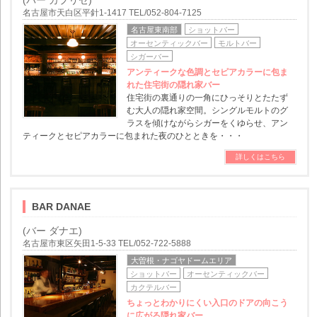
(バー カプリセ)
名古屋市天白区平針1-1417 TEL/052-804-7125
名古屋東南部
ショットバー
オーセンティックバー
モルトバー
シガーバー
アンティークな色調とセピアカラーに包ま
れた住宅街の隠れ家バー
住宅街の裏通りの一角にひっそりとたたず
む大人の隠れ家空間。シングルモルトのグ
ラスを傾けながらシガーをくゆらせ、アン
ティークとセピアカラーに包まれた夜のひとときを・・・
詳しくはこちら
BAR DANAE
(バー ダナエ)
名古屋市東区矢田1-5-33 TEL/052-722-5888
大曽根・ナゴヤドームエリア
ショットバー
オーセンティックバー
カクテルバー
ちょっとわかりにくい入口のドアの向こう
に広がる隠れ家バー