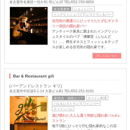
名古屋市名東区一社4-91 司ビル1F TEL/052-703-8650
名古屋東部
ショットバー
イングリッシュパブ
レストラン＆バー
住宅街の裏通りにひっそりたたずむギャラ
リー併設の隠れ家バー
アンティーク家具に囲まれたイングリッシ
ュスタイルのパブ「佛蘭堂（ふらんど
う）」。樽生ギネスとフィッシュ＆チップ
スが楽しめる住宅街の隠れ家です。
詳しくはこちら
Bar & Restaurant gili
(バーアンドレストラン ギリ)
名古屋市中区栄3-1-14 大喜ビルB1 TEL/052-251-6191
栄/住吉・栄南エリア
スペイン料理
バル＆レストラン
ワインバー
スペインバル
遊び慣れた大人も通う気軽な隠れ家バル&レ
ストラン
地下1階にひっそり佇む隠れ家的なこの店