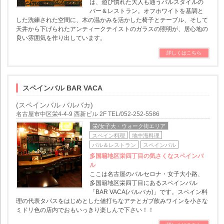
は、遊び慣れた大人も通うバルスタイルの
バー＆レストラン。オフホワイトを基調と
した洗練された空間に、木の温かみを活かした椅子とテーブル、そして
天井から下げられたアンティークテイストのガラスの照明が、居心地の
良い雰囲気を作り出しています。
詳しくはこちら
スペインバル BAR VACA
(スペインバル バルバカ)
名古屋市中区栄4-4-9 西新ビル 2F TEL/052-252-5586
栄/女子大・ウォーク街エリア
スペイン料理
地中海料理
バル＆レストラン
スペインバル
多国籍地区栄四丁目の気さくなスペインバ
ル
ここは名古屋のバルセロナ・女子大小路、
多国籍地区栄四丁目にあるスペインバル
「BAR VACA(バルバカ)」です。スペイン料
理の代表タパスをはじめとした値打ちなアテとガブ飲みワインを小さな
ミドリ色の店内でおもいっきり楽しんで下さい！！