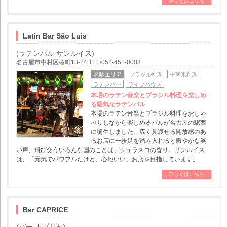
詳しくはこちら
Latin Bar São Luis
(ラテンバル サンルイス)
名古屋市中村区椿町13-24 TEL/052-451-0003
名駅エリア
ブラジル料理
中南米料理
ラテンバー
ライブハウス
本場のラテン音楽とブラジル料理を楽しめ
る陽気なラテンバル
本場のラテン音楽とブラジル料理をおしゃ
べりしながら楽しめるバルが名古屋の駅西
に誕生しました。広く見渡せる開放感のあ
るお店に一歩足を踏み入れると賑やかな笑
い声、飛び交ういろんな国のことば、シュラスコの香り。サンルイス
は、「元気でパワフルだけど、心地いい」お店を目指しています。
詳しくはこちら
Bar CAPRICE