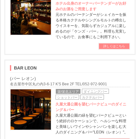
ホテル出身のオーナーバーテンダーがお好
みのお酒をご用意します
元ホテルのバーテンダーがシェイカーを振
る本格カクテルやシングルモルトの樽出し
ウイスキーを、気取らずカジュアルに楽し
めるのが「ケンズ・バー」。料理も充実し
ているので、お食事にもご利用下さい。
詳しくはこちら
BAR LEON
(バー レオン)
名古屋市中区丸の内3-6-17 K'S Bee 2F TEL/052-972-9001
栄/栄北エリア
ダイニングバー
ショットバー
カクテルバー
久屋大通公園を望むパークビューのダイニ
ング＆バー
久屋大通公園の緑を望むパークビューとい
う絶好のロケーションで、ヘルシーな料理
と美味しいワインやシャンパンを楽しむ大
人のダイニング＆バー"LEON（レオン）"。