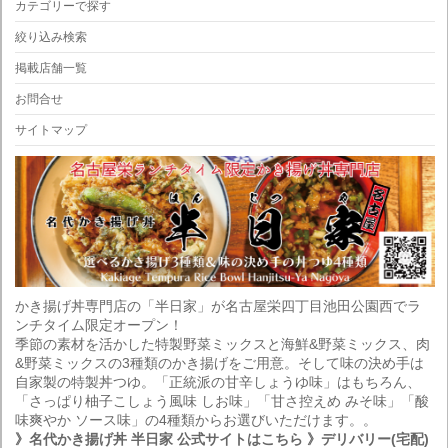
カテゴリーで探す
絞り込み検索
掲載店舗一覧
お問合せ
サイトマップ
かき揚げ丼専門店の「半日家」が名古屋栄四丁目池田公園西でラ
ンチタイム限定オープン！
季節の素材を活かした特製野菜ミックスと海鮮&野菜ミックス、肉
&野菜ミックスの3種類のかき揚げをご用意。そして味の決め手は
自家製の特製丼つゆ。「正統派の甘辛しょうゆ味」はもちろん、
「さっぱり柚子こしょう風味 しお味」「甘さ控えめ みそ味」「酸
味爽やか ソース味」の4種類からお選びいただけます。。
》名代かき揚げ丼 半日家 公式サイトはこちら
》デリバリー(宅配)