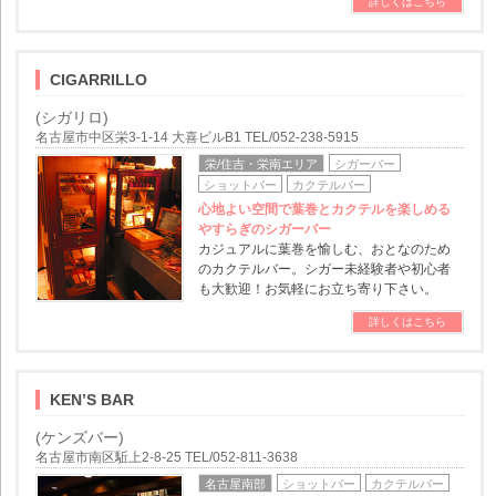
詳しくはこちら
CIGARRILLO
(シガリロ)
名古屋市中区栄3-1-14 大喜ビルB1 TEL/052-238-5915
栄/住吉・栄南エリア
シガーバー
ショットバー
カクテルバー
心地よい空間で葉巻とカクテルを楽しめる
やすらぎのシガーバー
カジュアルに葉巻を愉しむ、おとなのため
のカクテルバー。シガー未経験者や初心者
も大歓迎！お気軽にお立ち寄り下さい。
詳しくはこちら
KEN’S BAR
(ケンズバー)
名古屋市南区駈上2-8-25 TEL/052-811-3638
名古屋南部
ショットバー
カクテルバー