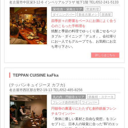
名古屋市中区栄3-12-6 インペリアルプラザ 地下1階 TEL/052-241-5133
栄/住吉・栄南エリア
野菜料理
ダイニングバー
新名古屋メシ
居酒屋
四季折々の野菜をベースにお酒によく合う
心のこもった手料理を
焼酎と季節の料理でゆっくり過ごせるベジ
タブル・ダイニング「デュオ」。会社帰り
にお一人でもグループでも、お気軽にお立
ち寄り下さい。
詳しくはこちら
TEPPAN CUISINE kaFka
(テッパンキュイジーヌ カフカ)
名古屋市西区那古野2-19-13 TEL/052-485-8256
丸の内・円頓寺エリア
鉄板焼・ステーキ
フレンチ創作料理
ワインバー
円頓寺の裏通りにたたずむ創作鉄板フレン
チ＆ワインバー
「身体に優しい素材と自由な発想」をコン
セプトに、日本人の味覚に合った“和”のエッ