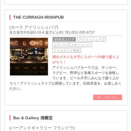
THE CURRAGH IRISHPUB
(カーラ アイリッシュパブ)
名古屋市中区錦3-16-8 森万ビルB1 TEL/052-265-9737
栄/栄北エリア
アイリッシュパブ
ビアバー
スポーツバー
アイルランド料理
樽生ギネスを片手にスポーツ中継で盛り上
がろう！
アイリッシュパブカーラでは、サッカー、
ラグビー、野球など各種スポーツを放映し
ています。ビール片手にみんなで盛り上が
ろう！アイリッシュライブも開催しています。伝統音楽を、お楽しみく
ださい。
詳しくはこちら
Bar & Gallery 佛蘭堂
(バーアンドギャラリー フランドウ)