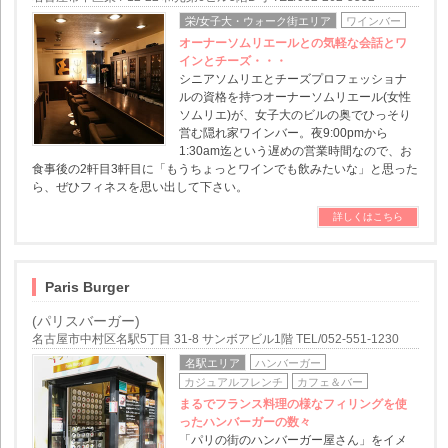
栄/女子大・ウォーク街エリア
ワインバー
オーナーソムリエールとの気軽な会話とワ
インとチーズ・・・
シニアソムリエとチーズプロフェッショナ
ルの資格を持つオーナーソムリエール(女性
ソムリエ)が、女子大のビルの奥でひっそり
営む隠れ家ワインバー。夜9:00pmから
1:30am迄という遅めの営業時間なので、お
食事後の2軒目3軒目に「もうちょっとワインでも飲みたいな」と思った
ら、ぜひフィネスを思い出して下さい。
詳しくはこちら
Paris Burger
(パリスバーガー)
名古屋市中村区名駅5丁目 31-8 サンボアビル1階 TEL/052-551-1230
名駅エリア
ハンバーガー
カジュアルフレンチ
カフェ＆バー
まるでフランス料理の様なフィリングを使
ったハンバーガーの数々
「パリの街のハンバーガー屋さん」をイメ