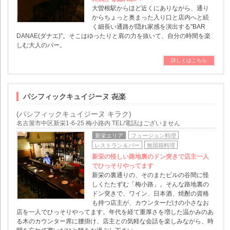
大曽根駅からほど近くにありながら、通り
からちょっと奥まった入り口と店内へと続
く細長い通路が隠れ家感を演出する"BAR
DANAE(ダナエ)"。そこはゆったりと肩の力を抜いて、自分の時間を楽
しむ大人のバー。
詳しくはこちら
パシフィックキュイジーヌ 㐂楽
(パシフィックキュイジーヌ キラク)
名古屋市中区新栄1-6-25 梅小路内 TEL/電話はございません
新栄エリア
フュージョン料理
レストラン＆バー
無国籍料理
新栄の怪しい路地裏のドン突きで店主一人
でひっそりやってます
新栄の裏通りの、そのまたビルの谷間に怪
しくたたずむ「梅小路」。そんな路地裏の
ドン突きで、ワイン、日本酒、焼酎の資格
も持つ店主が、カウンターだけの小さなお
店を一人でひっそりやってます。年代を経て重厚さを増した温かみのあ
る木のカウンター席に腰掛け、店主との気軽な会話を楽しみながら、時