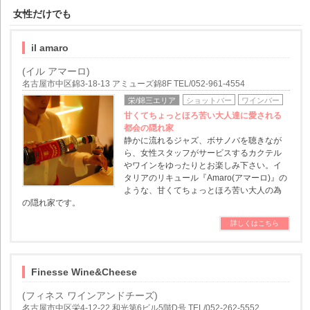
女性だけでも
il amaro
(イル アマーロ)
名古屋市中区錦3-18-13 アミューズ錦8F TEL/052-961-4554
栄/錦三エリア
ショットバー
ワインバー
甘くてちょっとほろ苦い大人達に愛される
都会の隠れ家
静かに流れるジャズ、ボサノバを聴きなが
ら、女性スタッフがサービスするカクテル
やワインをゆったりとお楽しみ下さい。イ
タリアのリキュール『Amaro(アマーロ)』の
ような、甘くてちょっとほろ苦い大人の為
の隠れ家です。
詳しくはこちら
Finesse Wine&Cheese
(フィネス ワインアンドチーズ)
名古屋市中区栄4-12-22 和光第6ビル5階D号 TEL/052-262-5552