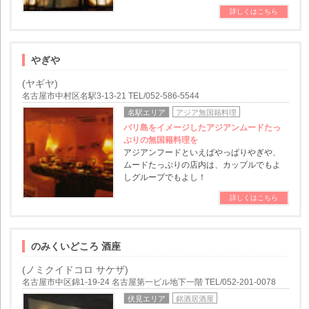
詳しくはこちら
やぎや
(ヤギヤ)
名古屋市中村区名駅3-13-21 TEL/052-586-5544
名駅エリア
アジア無国籍料理
バリ島をイメージしたアジアンムードたっ
ぷりの無国籍料理を
アジアンフードといえばやっぱりやぎや、
ムードたっぷりの店内は、カップルでもよ
しグループでもよし！
詳しくはこちら
のみくいどころ 酒座
(ノミクイドコロ サケザ)
名古屋市中区錦1-19-24 名古屋第一ビル地下一階 TEL/052-201-0078
伏見エリア
銘酒居酒屋