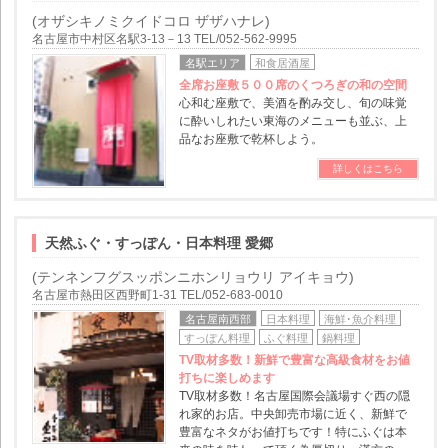
(オザシキノミクイドコロ ザザハナレ)
名古屋市中村区名駅3-13－13 TEL/052-562-9995
名駅エリア
和食居酒屋
全席お座敷５００席のくつろぎの和の空間
心和む座敷で、美酒を酌み交し、旬の味覚
に酔いしれたい東海のメニューも並ぶ、上
品なお座敷で乾杯しよう。
詳しくはこちら
天然ふぐ・すっぽん・日本料理 愛郷
(テンネンフグスッポンニホンリョウリ アイキョウ)
名古屋市熱田区西野町1-31 TEL/052-683-0010
名古屋南西部
日本料理
海鮮･魚介料理
すっぽん料理
ふぐ料理
鍋料理
TV取材多数！新鮮で豊富な高級食材をお値
打ちに楽しめます
TV取材多数！名古屋国際会議場すぐ西の隠
れ家的お店。中央卸売市場に近く、新鮮で
豊富なネタがお値打ちです！特にふぐは本