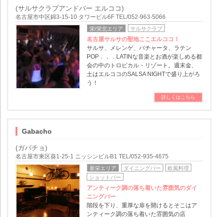
(サルサクラブアンドバー エルココ)
名古屋市中区錦3-15-10 タワービル6F TEL/052-963-5066
栄/栄北エリア
サルサクラブ
名古屋サルサの聖地ここエルココ！
サルサ、メレンゲ、バチャータ、ラテン
POP．．．LATINな音楽とお酒が楽しめる都
会の中のトロピカル・リゾート。週末金、
土はエルココのSALSA NIGHTで盛り上がろ
う！
詳しくはこちら
Gabacho
(ガバチョ)
名古屋市東区葵1-25-1 ニッシンビルB1 TEL/052-935-4675
新栄エリア
ダイニングバー
欧風料理
ショットバー
アンティーク調の落ち着いた雰囲気のダイ
ニングバー
階段を下り、重厚な扉を開けるとそこはア
ンティーク調の落ち着いた雰囲気の店