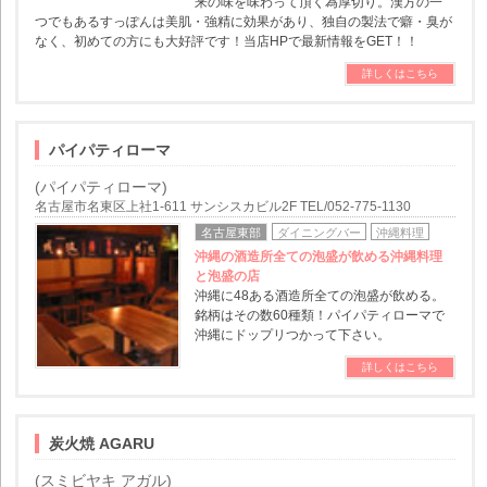
来の味を味わって頂く為厚切り。漢方の一
つでもあるすっぽんは美肌・強精に効果があり、独自の製法で癖・臭が
なく、初めての方にも大好評です！当店HPで最新情報をGET！！
詳しくはこちら
パイパティローマ
(パイパティローマ)
名古屋市名東区上社1-611 サンシスカビル2F TEL/052-775-1130
名古屋東部
ダイニングバー
沖縄料理
沖縄の酒造所全ての泡盛が飲める沖縄料理
と泡盛の店
沖縄に48ある酒造所全ての泡盛が飲める。
銘柄はその数60種類！パイパティローマで
沖縄にドップリつかって下さい。
詳しくはこちら
炭火焼 AGARU
(スミビヤキ アガル)