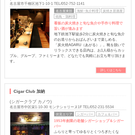
名古屋市千種区池下1-10-1 TEL/052-752-1141
名古屋東部
海鮮･魚介料理
炭焼き居酒屋
焼鳥・鶏料理
看板の炭火焼きと旬な魚介や手作り料理で
旨い酒が進みます
地下鉄池下駅徒歩2分に炭火焼きと旬な魚介
のお造りからおばんざいまで楽しめる、
「炭火焼AGARU（あがる）」。靴を脱いで
リラックスできる店内は、お1人様からカッ
プル、グループ、ファミリーまで、どなたでも気軽にお立ち寄り頂けま
す。
詳しくはこちら
Cigar Club 加納
(シガークラブ カノウ)
名古屋市中区栄1-10-30 モンテシャリーヌ1F TEL/052-231-5534
伏見エリア
シガーバー
カフェ＆バー
1953年創業の老舗シガーショップ＆シガー
バー
ふらりと寄ってゆるりとくつろぎたくな