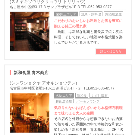
(スミヤキソウサクリョウリ トリリュウ)
名古屋市中区錦3-17-3 サンプラザビル1F-B TEL/052-953-0377
栄/錦三エリア
焼鳥・鶏料理
銘酒居酒屋
こだわりのおいしいお料理とお酒を豊富に
揃える錦三の隠れ家
「鳥龍」は新鮮な地鶏と備長炭で焼く炭焼
料理、そしておいしい地酒や本格焼酎を楽
しんでいただけるお店です。
詳しくはこちら
新和食屋 青木商店
(シンワショクヤ アオキショウテン)
名古屋市中村区名駅3-18-11 新明ビル1F・2F TEL/052-586-8577
名駅エリア
新和食
くずし懐石
和食居酒屋
バー＆ラウンジ
気取りのないおばんざいから本格懐石料理
まで味わえる大人の空間
その店名と外観からは想像できないお洒落
で落ち着いた雰囲気の中で本格的な和食が
楽しめる「新和食屋 青木商店」。2F「名