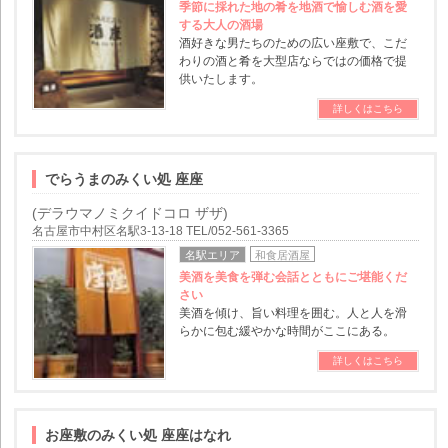
季節に採れた地の肴を地酒で愉しむ酒を愛
する大人の酒場
酒好きな男たちのための広い座敷で、こだ
わりの酒と肴を大型店ならではの価格で提
供いたします。
詳しくはこちら
でらうまのみくい処 座座
(デラウマノミクイドコロ ザザ)
名古屋市中村区名駅3-13-18 TEL/052-561-3365
名駅エリア
和食居酒屋
美酒を美食を弾む会話とともにご堪能くだ
さい
美酒を傾け、旨い料理を囲む。人と人を滑
らかに包む緩やかな時間がここにある。
詳しくはこちら
お座敷のみくい処 座座はなれ