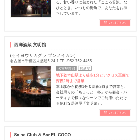
る、甘い香りに包まれた「こころ贅沢」な
ひととき。いつもの街角で、あなたをお待
ちしています。
詳しくはこちら
西洋酒蔵 文明館
(セイヨウサカグラ ブンメイカン)
名古屋市千種区末盛通5-24-1 TEL/052-752-4455
名古屋東部
居酒屋
地下鉄本山駅より徒歩1分とアクセス至便で
深夜2時まで営業
本山駅から徒歩1分＆深夜2時まで営業と、
会社帰りの「ちょっと一杯」から宴会・パ
ーティまで様々なシーンでご利用いただけ
る便利な居酒屋「文明館」。
詳しくはこちら
Salsa Club & Bar EL COCO