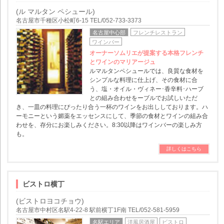
(ル マルタン ペシュール)
名古屋市千種区小松町6-15 TEL/052-733-3373
名古屋中心部
フレンチレストラン
ワインバー
オーナーソムリエが提案する本格フレンチ
とワインのマリアージュ
ルマルタンペシュールでは、良質な食材を
シンプルな料理に仕上げ、その食材に合
う、塩・オイル・ヴィネー･香辛料･ハーブ
との組み合わせをーブルでお試しいただ
き、一皿の料理にぴったり合う一杯のワインをお出ししております。ハ
ーモニーという媚薬をエッセンスにして、季節の食材とワインの組み合
わせを、存分にお楽しみください。8:30以降はワインバーの楽しみ方
も。
詳しくはこちら
ビストロ横丁
(ビストロヨコチョウ)
名古屋市中村区名駅4-22-8 駅前横丁1F南 TEL/052-581-5959
名駅エリア
洋風居酒屋
ビストロ