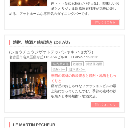
内・・・Gabacho(ガバチョ)は、美味しいお
酒とオリジナル欧風家庭料理が気軽に楽し
める、アットホームな雰囲気のダイニングバーです。
詳しくはこちら
焼酎、地酒と鉄板焼き はせがわ
(ショウチュウジザケトテッパンヤキ ハセガワ)
名古屋市名東区藤が丘116 ASKビル3F TEL/052-772-3626
名古屋東部
鉄板焼
銘酒居酒屋
焼酎バー
日本酒バー
季節の素材の鉄板焼きと焼酎・地酒をじっ
くりと
藤が丘のおしゃれなファッションビルの最
上階にひっそりたたずむ、季節の素材の鉄
板焼きと本格焼酎・地酒の店。
詳しくはこちら
LE MARTIN PECHEUR