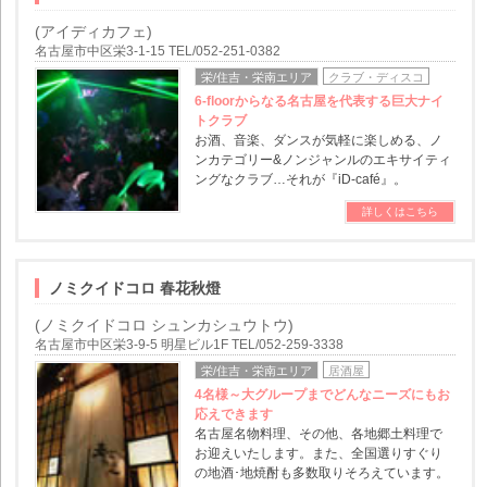
(アイディカフェ)
名古屋市中区栄3-1-15 TEL/052-251-0382
栄/住吉・栄南エリア
クラブ・ディスコ
6‐floorからなる名古屋を代表する巨大ナイ
トクラブ
お酒、音楽、ダンスが気軽に楽しめる、ノ
ンカテゴリー&ノンジャンルのエキサイティ
ングなクラブ…それが『iD-café』。
詳しくはこちら
ノミクイドコロ 春花秋燈
(ノミクイドコロ シュンカシュウトウ)
名古屋市中区栄3-9-5 明星ビル1F TEL/052-259-3338
栄/住吉・栄南エリア
居酒屋
4名様～大グループまでどんなニーズにもお
応えできます
名古屋名物料理、その他、各地郷土料理で
お迎えいたします。また、全国選りすぐり
の地酒･地焼酎も多数取りそろえています。