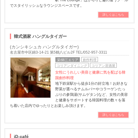
駅 The Lounge」はがらりと趣の違うクール
でスタイリッシュなラウンジスペースです。
詳しくはこちら
韓式酒家 ハングルタイガー
(カンシキシュカ ハングルタイガー)
名古屋市中区錦3-14-21 第5鶴八ビル2F TEL/052-957-3311
栄/錦三エリア
創作料理
コリアンダイニング
コリアン居酒屋
女性にうれしい美容と健康に気を配ばる韓
国創作料理
地下鉄栄駅から徒歩1分の好立地！お好きな
野菜が選べるナムルバーやコラーゲンたっ
ぷりの参鶏湯(サムゲタン)など、女性の美容
と健康をサポートする韓国料理の数々を落
ち着いた店内でゆったりとお楽しみ頂けます。
詳しくはこちら
iD-café