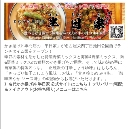
かき揚げ丼専門店の「半日家」が名古屋栄四丁目池田公園西でラ
ンチタイム限定オープン！
季節の素材を活かした特製野菜ミックスと海鮮&野菜ミックス、肉
&野菜ミックスの3種類のかき揚げをご用意。そして味の決め手は
自家製の特製丼つゆ。「正統派の甘辛しょうゆ味」はもちろん、
「さっぱり柚子こしょう風味 しお味」「甘さ控えめ みそ味」「酸
味爽やか ソース味」の4種類からお選びいただけます。。
》名代かき揚げ丼 半日家 公式サイトはこちら
》デリバリー(宅配)
＆テイクアウト(お持ち帰り)メニューはこちら