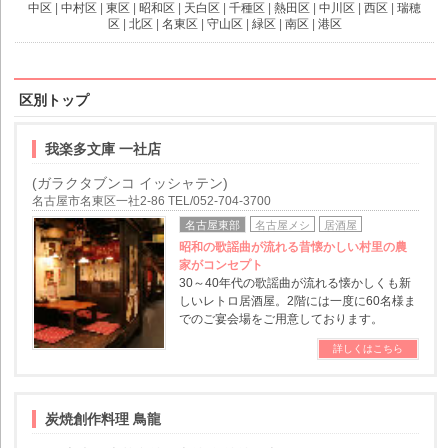
中区
|
中村区
|
東区
|
昭和区
|
天白区
|
千種区
|
熱田区
|
中川区
|
西区
|
瑞穂
区
|
北区
|
名東区
|
守山区
|
緑区
|
南区
|
港区
区別トップ
我楽多文庫 一社店
(ガラクタブンコ イッシャテン)
名古屋市名東区一社2-86 TEL/052-704-3700
名古屋東部
名古屋メシ
居酒屋
昭和の歌謡曲が流れる昔懐かしい村里の農
家がコンセプト
30～40年代の歌謡曲が流れる懐かしくも新
しいレトロ居酒屋。2階には一度に60名様ま
でのご宴会場をご用意しております。
詳しくはこちら
炭焼創作料理 鳥龍