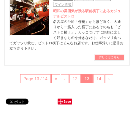
ワイン酒場
昭和の雰囲気が残る駅前横丁にあるカジュ
アルビストロ
名古屋の台所「柳橋」からほど近く、大通
りから一筋入った横丁にあるその名も「ビ
ストロ横丁」。カッコつけずに気軽に楽し
く好きなものを好きなだけ、ガッツリ食べ
てガッツり飲む。ビストロ横丁はそんなお店です。お仕事帰りに是非お
立ち寄り下さい。
詳しくはこちら
Page 13 / 14
«
‹
12
13
14
›
Save