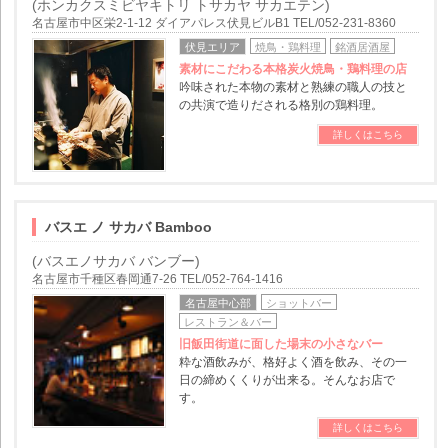
(ホンカクスミビヤキトリ トサカヤ サカエテン)
名古屋市中区栄2-1-12 ダイアパレス伏見ビルB1 TEL/052-231-8360
伏見エリア
焼鳥・鶏料理
銘酒居酒屋
素材にこだわる本格炭火焼鳥・鶏料理の店
吟味された本物の素材と熟練の職人の技と
の共演で造りだされる格別の鶏料理。
詳しくはこちら
バスエ ノ サカバ Bamboo
(バスエノサカバ バンブー)
名古屋市千種区春岡通7-26 TEL/052-764-1416
名古屋中心部
ショットバー
レストラン＆バー
旧飯田街道に面した場末の小さなバー
粋な酒飲みが、格好よく酒を飲み、その一
日の締めくくりが出来る。そんなお店で
す。
詳しくはこちら