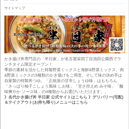
サイトマップ
かき揚げ丼専門店の「半日家」が名古屋栄四丁目池田公園西でラ
ンチタイム限定オープン！
季節の素材を活かした特製野菜ミックスと海鮮&野菜ミックス、肉
&野菜ミックスの3種類のかき揚げをご用意。そして味の決め手は
自家製の特製丼つゆ。「正統派の甘辛しょうゆ味」はもちろん、
「さっぱり柚子こしょう風味 しお味」「甘さ控えめ みそ味」「酸
味爽やか ソース味」の4種類からお選びいただけます。。
》名代かき揚げ丼 半日家 公式サイトはこちら
》デリバリー(宅配)
＆テイクアウト(お持ち帰り)メニューはこちら