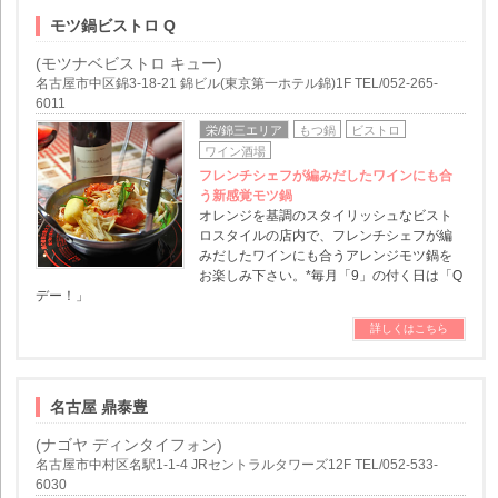
モツ鍋ビストロ Q
(モツナベビストロ キュー)
名古屋市中区錦3-18-21 錦ビル(東京第一ホテル錦)1F TEL/052-265-
6011
栄/錦三エリア
もつ鍋
ビストロ
ワイン酒場
フレンチシェフが編みだしたワインにも合
う新感覚モツ鍋
オレンジを基調のスタイリッシュなビスト
ロスタイルの店内で、フレンチシェフが編
みだしたワインにも合うアレンジモツ鍋を
お楽しみ下さい。*毎月「9」の付く日は「Q
デー！」
詳しくはこちら
名古屋 鼎泰豊
(ナゴヤ ディンタイフォン)
名古屋市中村区名駅1-1-4 JRセントラルタワーズ12F TEL/052-533-
6030