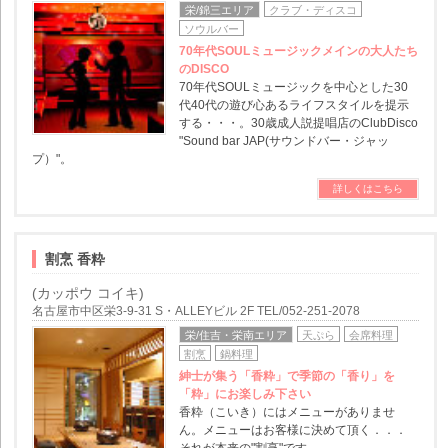
栄/錦三エリア
クラブ・ディスコ
ソウルバー
70年代SOULミュージックメインの大人たち
のDISCO
70年代SOULミュージックを中心とした30
代40代の遊び心あるライフスタイルを提示
する・・・。30歳成人説提唱店のClubDisco
"Sound bar JAP(サウンドバー・ジャッ
プ）"。
詳しくはこちら
割烹 香粋
(カッポウ コイキ)
名古屋市中区栄3-9-31 S・ALLEYビル 2F TEL/052-251-2078
栄/住吉・栄南エリア
天ぷら
会席料理
割烹
鍋料理
紳士が集う「香粋」で季節の「香り」を
「粋」にお楽しみ下さい
香粋（こいき）にはメニューがありませ
ん。メニューはお客様に決めて頂く．．．