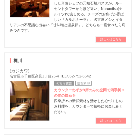
した斉藤シェフの元祖石焼パスタが、ルー
セントタワーからほど近い、Narumitsu(ナ
ルミツ)で楽しめる。チーズのお焦げが香ば
しい『カルボナーラ』、名古屋メシとイタ
リアンの不思議な出会い『甘味噌と温泉卵』。どちらも一度食べたら病
みつきです。
詳しくはこちら
梶川
(カジカワ)
名古屋市千種区高見1丁目26-4 TEL/052-752-5542
名古屋東部
懐石料理
カウンターわずか9席のみの空間で四季折々
の旬の懐石を
四季折々の新鮮素材を活かした心づくしの
お料理を、カウンターで気軽にお楽しみく
ださい。
詳しくはこちら