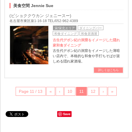
美食空間 Jennie Sue
(ビショククウカン ジェニースー)
名古屋市東区泉1-16-18 TEL/052-962-4389
栄/栄北エリア
ダイニングバー
和食ダイニング
和食居酒屋
古生代デボン紀の洞窟をイメージした隠れ
家和食ダイニング
古生代デボン紀の洞窟をイメージした薄暗
い店内で、本格的な和食や手打ちそばが楽
しめる隠れ家酒場。
詳しくはこちら
Page 11 / 13
«
‹
10
11
12
›
»
Save