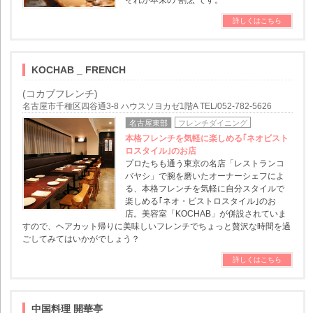
それが本来の"割烹"です。
詳しくはこちら
KOCHAB _ FRENCH
(コカブフレンチ)
名古屋市千種区四谷通3-8 ハウスソヨカゼ1階A TEL/052-782-5626
名古屋東部
フレンチダイニング
本格フレンチを気軽に楽しめる｢ネオビスト
ロスタイル｣のお店
プロたちも通う東京の名店「レストランコ
バヤシ」で腕を磨いたオーナーシェフによ
る、本格フレンチを気軽に自分スタイルで
楽しめる｢ネオ・ビストロスタイル｣のお
店。美容室「KOCHAB」が併設されていま
すので、ヘアカット帰りに美味しいフレンチでちょっと贅沢な時間を過
ごしてみてはいかがでしょう？
詳しくはこちら
中国料理 開華亭