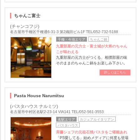
ちゃんこ富士
(チャンコフジ)
名古屋市千種区千種通6-31-3 第2織田ビル1F TEL/052-732-5188
千種・今池エリア
ちゃんこ鍋
九重部屋の元力士・富士城が大将のちゃん
こが味わえる
九重部屋の元力士がつくる、相撲部屋の味
そのままのちゃんこ鍋をお楽しみ下さい。
詳しくはこちら
Pasta House Narumitsu
(パスタハウス ナルミツ)
名古屋市中村区名駅2-23-14 VIA141 TEL/052-561-3553
名駅エリア
カジュアルイタリアン
パスタハウス
斉藤シェフの元祖石焼パスタをご堪能あれ
「PS愛してる」始めメディアに何度も登場