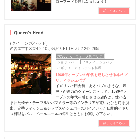
ローフードを愉しみましょう！
詳しくはこちら
Queen’s Head
(クイーンズヘッド)
名古屋市中区栄4-2-10 小浅ビルB1 TEL/052-262-2655
栄/女子大・ウォーク街エリア
ショットバー
ブリティッシュパブ
イギリス・アイルランド料理
1989年オープンの年代を感じさせる本格ブ
リティッシュパブ
イギリスの田舎街にあるパブのような、気
軽さが魅力のクイーンズヘッド。1989年オ
ープンの年代を感じさせる店内は、使い込
まれた椅子・テーブルやパブミラー等のインテリアが寛いだひと時を演
出。定番フィッシュ＆チップスやシェパーズパイといった伝統的イギリ
ス料理をバス・ペールエールの樽生とともにお楽しみ下さい。
詳しくはこちら