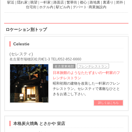
駅近
|
隠れ家
|
眺望
|
一軒家
|
路面店
|
繁華街
|
都心
|
路地裏
|
裏通り
|
郊外
|
住宅街
|
ホテル内
|
駅ビル内
|
デパート･商業施設内
ロケーション別トップ
Celestie
(セレスティ)
名古屋市瑞穂区松月町1-3 TEL/052-852-6660
名古屋東南部
フレンチレストラン
日本旅館のようなたたずまいの一軒家のフ
レンチレストラン
昭和初期の建物を改装した一軒家のフレン
チレストラン。セレスティで素敵なひとと
きをお過ごし下さい。
詳しくはこちら
本格炭火焼鳥 とさかや 栄店