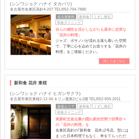
(シンワショク ハナイ タカバリ)
名古屋市名東区高針4-207 TEL/052-704-7880
名古屋東部
新和食
くずし懐石
和食ダイニング
自らの感性を活かしながらも基本に忠実な
「花井の料理」
ジャズ、ボサノバが流れる落ち着いた空間
で、丁寧に心を込めてお造りする「花井の
料理」をご堪能ください。
詳しくはこちら
新和食 花井 東桜
(シンワショク ハナイ ヒガシサクラ)
名古屋市東区東桜2-12-34 キリン屋第2ビル1階 TEL/052-935-2011
新栄エリア
新和食
くずし懐石
和食ダイニング
東新町交差点裏の隠れ家的空間で四季折々
の「花井の料理」を
名東区高針の｢新和食 花井｣2号店。型には
まった日本料理でもなく、奇をてらっただ