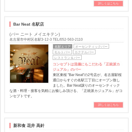
詳しくはこちら
Bar Neat 名駅店
(バー ニート メイエキテン)
名古屋市中村区名駅3-12-3 TEL/052-563-2110
名駅エリア
オーセンティックバー
モルトバー
カクテルバー
レストラン＆バー
コンセプトは流儀にもこだわる「正統派カ
ジュアル」のバー
東区東桜 "Bar Neat"の2号店が、名古屋駅桜
通口からすぐの名駅三丁目にオープン致し
ました。Bar Neat譲りのオーセンティック
な酒・料理・接客を気軽にお愉しみ頂ける、「正統派カジュアル」がコ
ンセプトです。
詳しくはこちら
新和食 花井 高針