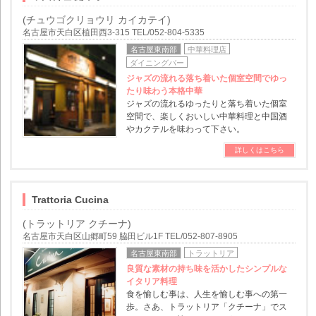
(チュウゴクリョウリ カイカテイ)
名古屋市天白区植田西3-315 TEL/052-804-5335
名古屋東南部
中華料理店
ダイニングバー
ジャズの流れる落ち着いた個室空間でゆっ
たり味わう本格中華
ジャズの流れるゆったりと落ち着いた個室
空間で、楽しくおいしい中華料理と中国酒
やカクテルを味わって下さい。
詳しくはこちら
Trattoria Cucina
(トラットリア クチーナ)
名古屋市天白区山郷町59 脇田ビル1F TEL/052-807-8905
名古屋東南部
トラットリア
良質な素材の持ち味を活かしたシンプルな
イタリア料理
食を愉しむ事は、人生を愉しむ事への第一
歩。さあ、トラットリア「クチーナ」でス