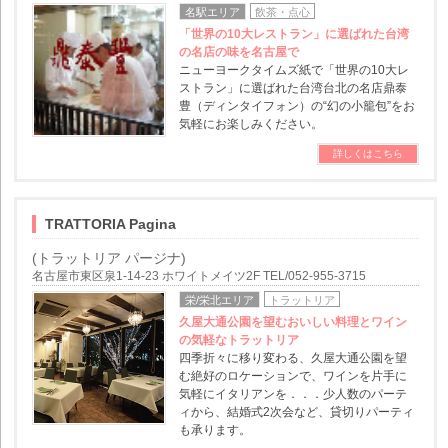
名駅エリア
飲茶・点心
「世界の10大レストラン」に選ばれた台湾
の名店の味を名古屋で
ニューヨークタイムズ紙で「世界の10大レ
ストラン」に選ばれた台湾台北の名店鼎泰
豊（ディンタイフォン）の“幻の小籠包”をお
気軽にお楽しみください。
詳しくはこちら
TRATTORIA Pagina
(トラットリア パージナ)
名古屋市東区泉1-14-23 ホワイトメイツ2F TEL/052-955-3715
栄/栄北エリア
トラットリア
久屋大通公園を望むおいしい料理とワイン
の気軽なトラットリア
四季折々に移り変わる、久屋大通公園を望
む絶好のロケーションで、ワインを片手に
気軽にイタリアンを．．．少人数のパーテ
ィから、結婚式2次会など、貸切りパーティ
も承ります。