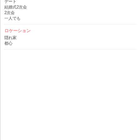
デート
結婚式2次会
2次会
一人でも
ロケーション
隠れ家
都心