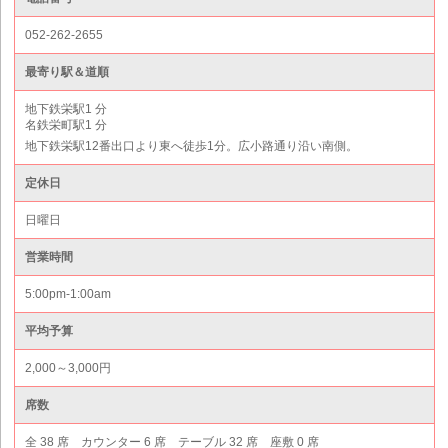
052-262-2655
最寄り駅＆道順
地下鉄栄駅1 分
名鉄栄町駅1 分
地下鉄栄駅12番出口より東へ徒歩1分。広小路通り沿い南側。
定休日
日曜日
営業時間
5:00pm-1:00am
平均予算
2,000～3,000円
席数
全 38 席 カウンター 6 席 テーブル 32 席 座敷 0 席