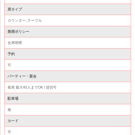
席タイプ
カウンター, テーブル
禁煙ポリシー
全席喫煙
予約
可
パーティー・宴会
着席 最大40人までOK / 貸切可
駐車場
無
カード
可