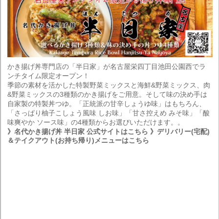
かき揚げ丼専門店の「半日家」が名古屋栄四丁目池田公園西でラ
ンチタイム限定オープン！
季節の素材を活かした特製野菜ミックスと海鮮&野菜ミックス、肉
&野菜ミックスの3種類のかき揚げをご用意。そして味の決め手は
自家製の特製丼つゆ。「正統派の甘辛しょうゆ味」はもちろん、
「さっぱり柚子こしょう風味 しお味」「甘さ控えめ みそ味」「酸
味爽やか ソース味」の4種類からお選びいただけます。。
》名代かき揚げ丼 半日家 公式サイトはこちら
》デリバリー(宅配)
＆テイクアウト(お持ち帰り)メニューはこちら