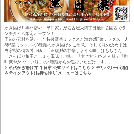
かき揚げ丼専門店の「半日家」が名古屋栄四丁目池田公園西でラ
ンチタイム限定オープン！
季節の素材を活かした特製野菜ミックスと海鮮&野菜ミックス、肉
&野菜ミックスの3種類のかき揚げをご用意。そして味の決め手は
自家製の特製丼つゆ。「正統派の甘辛しょうゆ味」はもちろん、
「さっぱり柚子こしょう風味 しお味」「甘さ控えめ みそ味」「酸
味爽やか ソース味」の4種類からお選びいただけます。。
》名代かき揚げ丼 半日家 公式サイトはこちら
》デリバリー(宅配)
＆テイクアウト(お持ち帰り)メニューはこちら