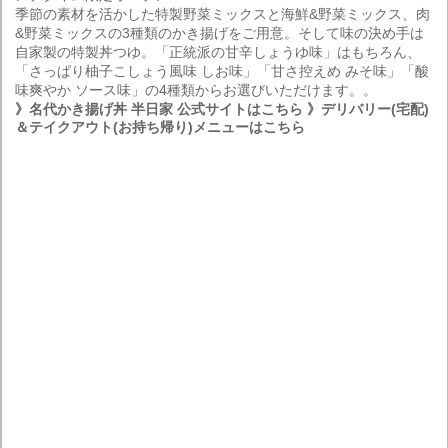
季節の素材を活かした特製野菜ミックスと海鮮&野菜ミックス、肉
&野菜ミックスの3種類のかき揚げをご用意。そして味の決め手は
自家製の特製丼つゆ。「正統派の甘辛しょうゆ味」はもちろん、
「さっぱり柚子こしょう風味 しお味」「甘さ控えめ みそ味」「酸
味爽やか ソース味」の4種類からお選びいただけます。。
》名代かき揚げ丼 半日家 公式サイトはこちら
》デリバリー(宅配)
＆テイクアウト(お持ち帰り)メニューはこちら