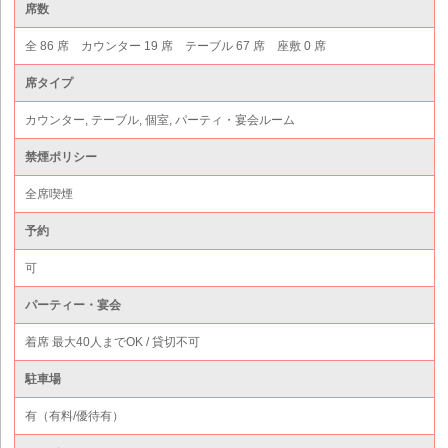
席数
全 86 席 カウンター 19 席 テーブル 67 席 座敷 0 席
席タイプ
カウンター, テーブル, 個室, パーティ・宴会ルーム
禁煙ポリシー
全席喫煙
予約
可
パーティー・宴会
着席 最大40人までOK / 貸切不可
駐車場
有（有料/優待有）