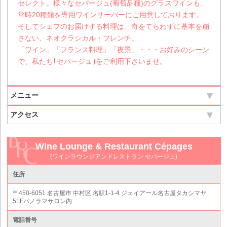
セレクト。様々なセパージュ(葡萄品種)のグラスワインも、
常時20種類を専用ワインサーバーにご用意しております。
そしてシェフのお届けする料理は、奇をてらわずに基本を崩
さない、ネオクラシカル・フレンチ。
「ワイン」「フランス料理」「夜景」・・・お好みのシーン
で、私たち｢セパージュ｣をご利用下さいませ。
メニュー
アクセス
Wine Lounge & Restaurant Cépages
(ワインラウンジアンドレストラン セパージュ)
住所
〒450-6051 名古屋市 中村区 名駅1-1-4 ジェイアール名古屋タカシマヤ
51Fパノラマサロン内
電話番号