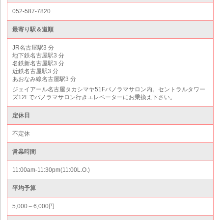
052-587-7820
最寄り駅＆道順
JR名古屋駅3 分
地下鉄名古屋駅3 分
名鉄新名古屋駅3 分
近鉄名古屋駅3 分
あおなみ線名古屋駅3 分
ジェイアール名古屋タカシマヤ51Fパノラマサロン内。セントラルタワー
ズ12Fでパノラマサロン行きエレベーターにお乗換え下さい。
定休日
不定休
営業時間
11:00am-11:30pm(11:00L.O.)
平均予算
5,000～6,000円