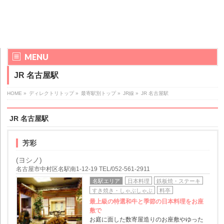
MENU
JR 名古屋駅
HOME
»
ディレクトリトップ
»
最寄駅別トップ
»
JR線
»
JR 名古屋駅
JR 名古屋駅
芳彩
(ヨシノ)
名古屋市中村区名駅南1-12-19 TEL/052-561-2911
名駅エリア
日本料理
鉄板焼・ステーキ
すき焼き・しゃぶしゃぶ
料亭
最上級の特選和牛と季節の日本料理をお座
敷で
お庭に面した数寄屋造りのお座敷やゆった