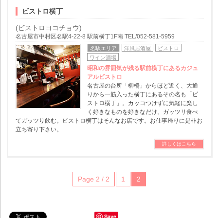
ビストロ横丁
(ビストロヨコチョウ)
名古屋市中村区名駅4-22-8 駅前横丁1F南 TEL/052-581-5959
名駅エリア
洋風居酒屋
ビストロ
ワイン酒場
昭和の雰囲気が残る駅前横丁にあるカジュ
アルビストロ
名古屋の台所「柳橋」からほど近く、大通
りから一筋入った横丁にあるその名も「ビ
ストロ横丁」。カッコつけずに気軽に楽し
く好きなものを好きなだけ、ガッツリ食べ
てガッツり飲む。ビストロ横丁はそんなお店です。お仕事帰りに是非お
立ち寄り下さい。
詳しくはこちら
Page 2 / 2
1
2
Save