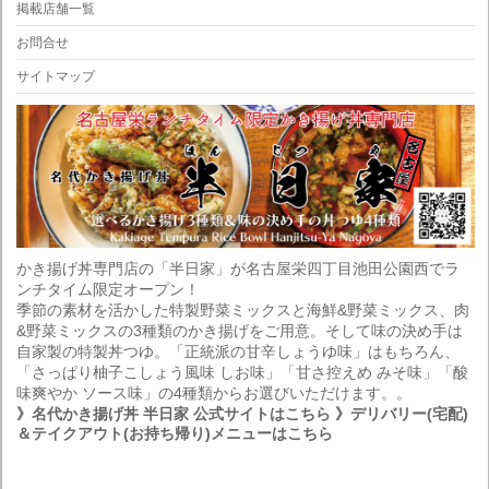
掲載店舗一覧
お問合せ
サイトマップ
かき揚げ丼専門店の「半日家」が名古屋栄四丁目池田公園西でラ
ンチタイム限定オープン！
季節の素材を活かした特製野菜ミックスと海鮮&野菜ミックス、肉
&野菜ミックスの3種類のかき揚げをご用意。そして味の決め手は
自家製の特製丼つゆ。「正統派の甘辛しょうゆ味」はもちろん、
「さっぱり柚子こしょう風味 しお味」「甘さ控えめ みそ味」「酸
味爽やか ソース味」の4種類からお選びいただけます。。
》名代かき揚げ丼 半日家 公式サイトはこちら
》デリバリー(宅配)
＆テイクアウト(お持ち帰り)メニューはこちら