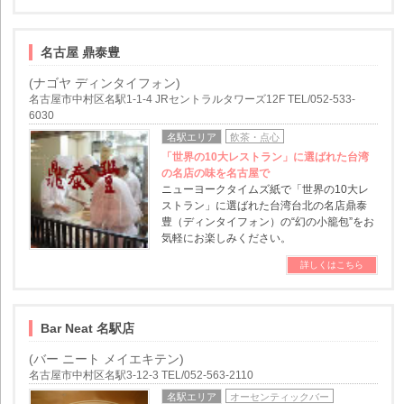
名古屋 鼎泰豊
(ナゴヤ ディンタイフォン)
名古屋市中村区名駅1-1-4 JRセントラルタワーズ12F TEL/052-533-
6030
名駅エリア
飲茶・点心
「世界の10大レストラン」に選ばれた台湾
の名店の味を名古屋で
ニューヨークタイムズ紙で「世界の10大レ
ストラン」に選ばれた台湾台北の名店鼎泰
豊（ディンタイフォン）の“幻の小籠包”をお
気軽にお楽しみください。
詳しくはこちら
Bar Neat 名駅店
(バー ニート メイエキテン)
名古屋市中村区名駅3-12-3 TEL/052-563-2110
名駅エリア
オーセンティックバー