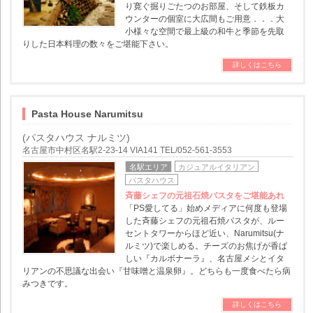
り寛ぐ掘りごたつのお部屋、そして鉄板カ
ウンターの個室に大広間もご用意．．．大
小様々な空間で最上級の和牛と季節を先取
りした日本料理の数々をご堪能下さい。
詳しくはこちら
Pasta House Narumitsu
(パスタハウス ナルミツ)
名古屋市中村区名駅2-23-14 VIA141 TEL/052-561-3553
名駅エリア
カジュアルイタリアン
パスタハウス
斉藤シェフの元祖石焼パスタをご堪能あれ
「PS愛してる」始めメディアに何度も登場
した斉藤シェフの元祖石焼パスタが、ルー
セントタワーからほど近い、Narumitsu(ナ
ルミツ)で楽しめる。チーズのお焦げが香ば
しい『カルボナーラ』、名古屋メシとイタ
リアンの不思議な出会い『甘味噌と温泉卵』。どちらも一度食べたら病
みつきです。
詳しくはこちら