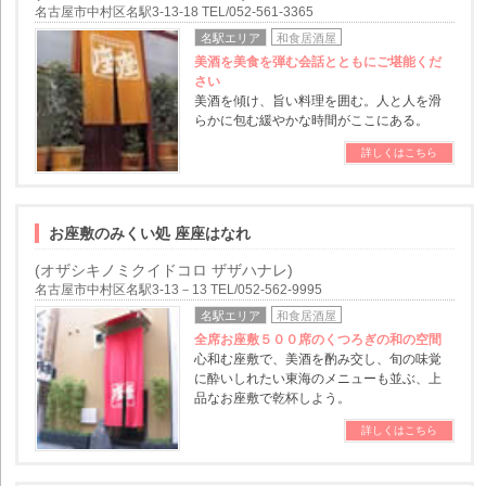
名古屋市中村区名駅3-13-18 TEL/052-561-3365
名駅エリア
和食居酒屋
美酒を美食を弾む会話とともにご堪能くだ
さい
美酒を傾け、旨い料理を囲む。人と人を滑
らかに包む緩やかな時間がここにある。
詳しくはこちら
お座敷のみくい処 座座はなれ
(オザシキノミクイドコロ ザザハナレ)
名古屋市中村区名駅3-13－13 TEL/052-562-9995
名駅エリア
和食居酒屋
全席お座敷５００席のくつろぎの和の空間
心和む座敷で、美酒を酌み交し、旬の味覚
に酔いしれたい東海のメニューも並ぶ、上
品なお座敷で乾杯しよう。
詳しくはこちら