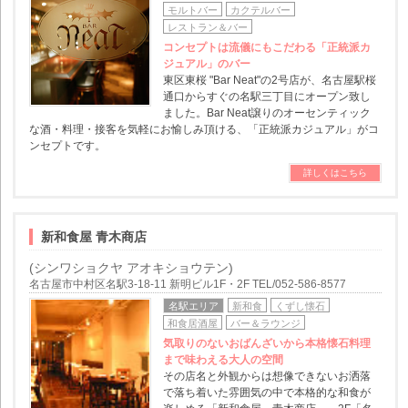
モルトバー
カクテルバー
レストラン＆バー
コンセプトは流儀にもこだわる「正統派カ
ジュアル」のバー
東区東桜 "Bar Neat"の2号店が、名古屋駅桜
通口からすぐの名駅三丁目にオープン致し
ました。Bar Neat譲りのオーセンティック
な酒・料理・接客を気軽にお愉しみ頂ける、「正統派カジュアル」がコ
ンセプトです。
詳しくはこちら
新和食屋 青木商店
(シンワショクヤ アオキショウテン)
名古屋市中村区名駅3-18-11 新明ビル1F・2F TEL/052-586-8577
名駅エリア
新和食
くずし懐石
和食居酒屋
バー＆ラウンジ
気取りのないおばんざいから本格懐石料理
まで味わえる大人の空間
その店名と外観からは想像できないお洒落
で落ち着いた雰囲気の中で本格的な和食が