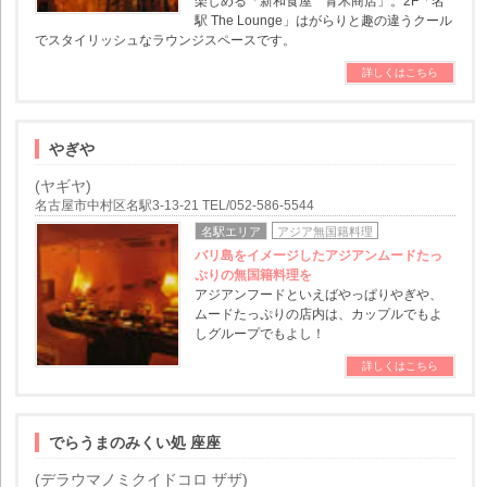
楽しめる「新和食屋 青木商店」。2F「名
駅 The Lounge」はがらりと趣の違うクール
でスタイリッシュなラウンジスペースです。
詳しくはこちら
やぎや
(ヤギヤ)
名古屋市中村区名駅3-13-21 TEL/052-586-5544
名駅エリア
アジア無国籍料理
バリ島をイメージしたアジアンムードたっ
ぷりの無国籍料理を
アジアンフードといえばやっぱりやぎや、
ムードたっぷりの店内は、カップルでもよ
しグループでもよし！
詳しくはこちら
でらうまのみくい処 座座
(デラウマノミクイドコロ ザザ)