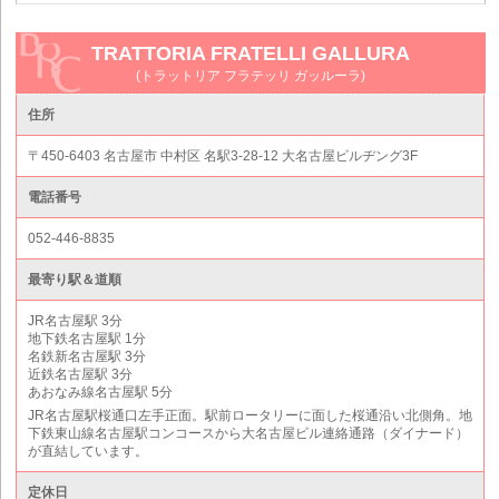
TRATTORIA FRATELLI GALLURA
(トラットリア フラテッリ ガッルーラ)
住所
〒450-6403 名古屋市 中村区 名駅3-28-12 大名古屋ビルヂング3F
電話番号
052-446-8835
最寄り駅＆道順
JR名古屋駅 3分
地下鉄名古屋駅 1分
名鉄新名古屋駅 3分
近鉄名古屋駅 3分
あおなみ線名古屋駅 5分
JR名古屋駅桜通口左手正面。駅前ロータリーに面した桜通沿い北側角。地
下鉄東山線名古屋駅コンコースから大名古屋ビル連絡通路（ダイナード）
が直結しています。
定休日