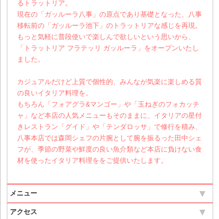
るトラットリア。
現在の「ガッルーラ八事」の原点であり基礎となった、八事
移転前の「ガッルーラ池下」のトラットリアな感じを再現。
もっと気軽に普段使いで楽しんで欲しいという思いから、
「トラットリア フラテッリ ガッルーラ」をオープンいたし
ました。
カジュアルだけど上質で個性的、みんなが気楽に楽しめる質
の良いイタリア料理を。
もちろん「フォアグラ&マンゴー」や「玉ねぎのフォカッチ
ャ」など本店の人気メニューもそのままに、イタリアの星付
きレストラン「グイド」や「テンダロッサ」で修行を積み、
八事本店では森岡シェフの片腕として腕を振るった田中シェ
フが、季節の野菜や鮮度の良い魚介類など本店に負けない食
材を使ったイタリア料理ををご提供いたします。
メニュー
アクセス