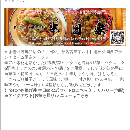
サイトマップ
かき揚げ丼専門店の「半日家」が名古屋栄四丁目池田公園西でラ
ンチタイム限定オープン！
季節の素材を活かした特製野菜ミックスと海鮮&野菜ミックス、肉
&野菜ミックスの3種類のかき揚げをご用意。そして味の決め手は
自家製の特製丼つゆ。「正統派の甘辛しょうゆ味」はもちろん、
「さっぱり柚子こしょう風味 しお味」「甘さ控えめ みそ味」「酸
味爽やか ソース味」の4種類からお選びいただけます。。
》名代かき揚げ丼 半日家 公式サイトはこちら
》デリバリー(宅配)
＆テイクアウト(お持ち帰り)メニューはこちら