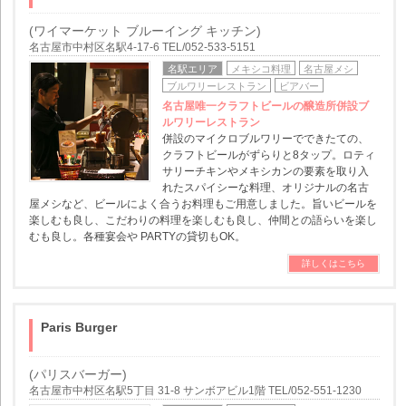
(ワイマーケット ブルーイング キッチン)
名古屋市中村区名駅4-17-6 TEL/052-533-5151
名駅エリア
メキシコ料理
名古屋メシ
ブルワリーレストラン
ビアバー
名古屋唯一クラフトビールの醸造所併設ブ
ルワリーレストラン
併設のマイクロブルワリーでできたての、
クラフトビールがずらりと8タップ。ロティ
サリーチキンやメキシカンの要素を取り入
れたスパイシーな料理、オリジナルの名古
屋メシなど、ビールによく合うお料理もご用意しました。旨いビールを
楽しむも良し、こだわりの料理を楽しむも良し、仲間との語らいを楽し
むも良し。各種宴会や PARTYの貸切もOK。
詳しくはこちら
Paris Burger
(パリスバーガー)
名古屋市中村区名駅5丁目 31-8 サンボアビル1階 TEL/052-551-1230