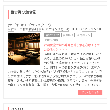
那古野 沢瀉食堂
(ナゴヤ オモダカショクドウ)
名古屋市中村区名駅4丁目4-38 ウインクあいちB1F TEL/052-589-5550
名駅エリア
会席料理
名古屋メシ
和食居酒屋
沢瀉食堂で旬の味覚と旨し酒を心ゆくまで
ごゆるりと・・・
高層ビルの立ち並ぶ名駅エリアの地下1階に
ある、土色の壁が懐かしくも落ち着いた和
の空間。沢瀉食堂(おもだかしょくどう)で
は、四季折々の食材を多種多様に、素材の
力を最大限に活かした旬の味覚から地産地消の「名古屋めし」まで、存
分に堪能頂けます。北は北海道から南は鹿児島まで、沢山の地酒と本格
焼酎、各地の地元酒蔵の本格果実酒や梅酒、国産ワイン等々、全国各地
の旨し酒を種類豊富に取り揃え、皆様のお越しをお待ちしております。
詳しくはこちら
ひとはし