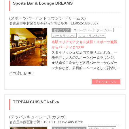
Sports Bar & Lounge DREAMS
(スポーツバーアンドラウンジ ドリームズ)
名古屋市中村区名駅4-24-24 司ビル3F TEL/052-583-5507
名駅エリア
スポーツバー
ダーツバー
バー＆ラウンジ
レストラン＆バー
名駅エリアでアクセス抜群！スポーツ観戦
からパーティまでOK
スタイリッシュな店内で盛り上がれる、一
歩先行く大人のスポーツバー＆ラウンジ。
★結婚式二次会など各種パーティからダー
ツ大会など、多目的スペースとして貸切り･
ハコ貸しもOK！
詳しくはこちら
TEPPAN CUISINE kaFka
(テッパンキュイジーヌ カフカ)
名古屋市西区那古野2-19-13 TEL/052-485-8256