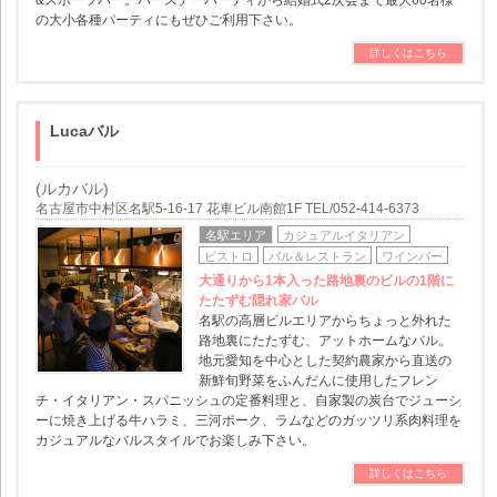
&スポーツバー。バースデーパーティから結婚式2次会まで最大60名様
の大小各種パーティにもぜひご利用下さい。
詳しくはこちら
Lucaバル
(ルカバル)
名古屋市中村区名駅5-16-17 花車ビル南館1F TEL/052-414-6373
名駅エリア
カジュアルイタリアン
ビストロ
バル＆レストラン
ワインバー
大通りから1本入った路地裏のビルの1階に
たたずむ隠れ家バル
名駅の高層ビルエリアからちょっと外れた
路地裏にたたずむ、アットホームなバル。
地元愛知を中心とした契約農家から直送の
新鮮旬野菜をふんだんに使用したフレン
チ・イタリアン・スパニッシュの定番料理と、自家製の炭台でジューシ
ーに焼き上げる牛ハラミ、三河ポーク、ラムなどのガッツリ系肉料理を
カジュアルなバルスタイルでお楽しみ下さい。
詳しくはこちら