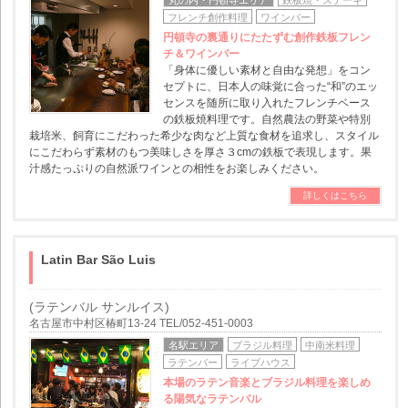
丸の内・円頓寺エリア
鉄板焼・ステーキ
フレンチ創作料理
ワインバー
円頓寺の裏通りにたたずむ創作鉄板フレン
チ＆ワインバー
「身体に優しい素材と自由な発想」をコン
セプトに、日本人の味覚に合った“和”のエッ
センスを随所に取り入れたフレンチベース
の鉄板焼料理です。自然農法の野菜や特別
栽培米、飼育にこだわった希少な肉など上質な食材を追求し、スタイル
にこだわらず素材のもつ美味しさを厚さ３cmの鉄板で表現します。果
汁感たっぷりの自然派ワインとの相性をお楽しみください。
詳しくはこちら
Latin Bar São Luis
(ラテンバル サンルイス)
名古屋市中村区椿町13-24 TEL/052-451-0003
名駅エリア
ブラジル料理
中南米料理
ラテンバー
ライブハウス
本場のラテン音楽とブラジル料理を楽しめ
る陽気なラテンバル