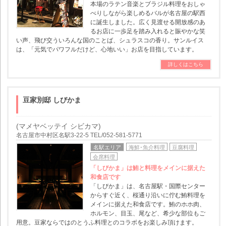
本場のラテン音楽とブラジル料理をおしゃ
べりしながら楽しめるバルが名古屋の駅西
に誕生しました。広く見渡せる開放感のあ
るお店に一歩足を踏み入れると賑やかな笑
い声、飛び交ういろんな国のことば、シュラスコの香り。サンルイス
は、「元気でパワフルだけど、心地いい」お店を目指しています。
詳しくはこちら
豆家別邸 しびかま
(マメヤベッテイ シビカマ)
名古屋市中村区名駅3-22-5 TEL/052-581-5771
名駅エリア
海鮮･魚介料理
豆腐料理
会席料理
「しびかま」は鮪と料理をメインに据えた
和食店です
「しびかま」は、名古屋駅・国際センター
からすぐ近く、桜通り沿いに佇む鮪料理を
メインに据えた和食店です。鮪のホホ肉、
ホルモン、目玉、尾など、希少な部位もご
用意。豆家ならではのとうふ料理とのコラボをお楽しみ頂けます。