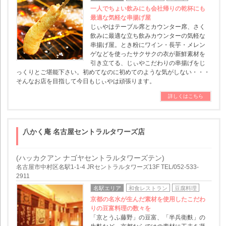
一人でちょい飲みにも会社帰りの乾杯にも
最適な気軽な串揚げ屋
じぃやはテーブル席とカウンター席、さく
飲みに最適な立ち飲みカウンターの気軽な
串揚げ屋。とき粉にワイン・長芋・メレン
ゲなどを使ったサクサクの衣が新鮮素材を
引き立てる、じぃやこだわりの串揚げをじ
っくりとご堪能下さい。初めてなのに初めてのような気がしない・・・
そんなお店を目指して今日もじぃやは頑張ります。
詳しくはこちら
八かく庵 名古屋セントラルタワーズ店
(ハッカクアン ナゴヤセントラルタワーズテン)
名古屋市中村区名駅1-1-4 JRセントラルタワーズ13F TEL/052-533-
2911
名駅エリア
和食レストラン
豆腐料理
京都の名水が生んだ素材を使用したこだわ
りの豆富料理の数々を
「京とうふ藤野」の豆富、「半兵衛麩」の