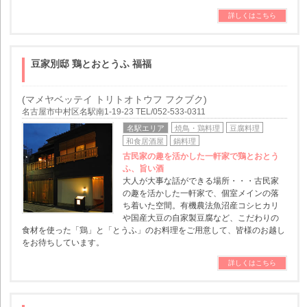
詳しくはこちら
豆家別邸 鶏とおとうふ 福福
(マメヤベッテイ トリトオトウフ フクブク)
名古屋市中村区名駅南1-19-23 TEL/052-533-0311
名駅エリア
焼鳥・鶏料理
豆腐料理
和食居酒屋
鍋料理
古民家の趣を活かした一軒家で鶏とおとう
ふ、旨い酒
大人が大事な話ができる場所・・・古民家
の趣を活かした一軒家で、個室メインの落
ち着いた空間。有機農法魚沼産コシヒカリ
や国産大豆の自家製豆腐など、こだわりの
食材を使った「鶏」と「とうふ」のお料理をご用意して、皆様のお越し
をお待ちしています。
詳しくはこちら