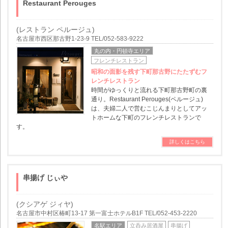
Restaurant Perouges
(レストラン ペルージュ)
名古屋市西区那古野1-23-9 TEL/052-583-9222
丸の内・円頓寺エリア
フレンチレストラン
昭和の面影を残す下町那古野にたたずむフ
レンチレストラン
時間がゆっくりと流れる下町那古野町の裏
通り。Restaurant Perouges(ペルージュ)
は、夫婦二人で営むこじんまりとしてアッ
トホームな下町のフレンチレストランで
す。
詳しくはこちら
串揚げ じぃや
(クシアゲ ジィヤ)
名古屋市中村区椿町13-17 第一富士ホテルB1F TEL/052-453-2220
名駅エリア
立呑み居酒屋
串揚げ