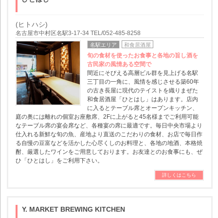
(ヒトハシ)
名古屋市中村区名駅3-17-34 TEL/052-485-8258
名駅エリア
和食居酒屋
旬の食材を使ったお食事と各地の旨し酒を
古民家の風情ある空間で
間近にそびえる高層ビル群を見上げる名駅
三丁目の一角に、風情を感じさせる築60年
の古き長屋に現代のテイストを織りまぜた
和食居酒屋「ひとはし」はあります。店内
に入るとテーブル席とオープンキッチン、
庭の奥には離れの個室お座敷席、2Fに上がると45名様までご利用可能
なテーブル席の宴会席など、各種宴の席に最適です。毎日中央市場より
仕入れる新鮮な旬の魚、産地より直送のこだわりの食材、お店で毎日作
る自慢の豆富などを活かした心尽くしのお料理と、各地の地酒、本格焼
酎、厳選したワインをご用意しております。お友達とのお食事にも、ぜ
ひ「ひとはし」をご利用下さい。
詳しくはこちら
Y. MARKET BREWING KITCHEN