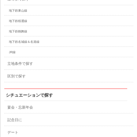
地下鉄東山線
地下鉄桜通線
地下鉄鶴舞線
地下鉄名城線＆名港線
JR線
立地条件で探す
区別で探す
シチュエーションで探す
宴会・忘新年会
記念日に
デート