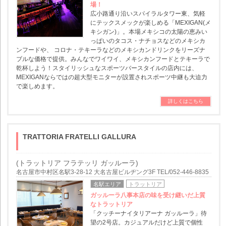
場！
広小路通り沿いスパイラルタワー東、気軽
にテックスメックが楽しめる「MEXIGAN(メ
キシガン)」。本場メキシコの太陽の恵みい
っぱいのタコス・ナチョスなどのメキシカ
ンフードや、 コロナ・テキーラなどのメキシカンドリンクをリーズナ
ブルな価格で提供。みんなでワイワイ、メキシカンフードとテキーラで
乾杯しよう！スタイリッシュなスポーツバースタイルの店内には、
MEXIGANならではの超大型モニターが設置されスポーツ中継も大迫力
で楽しめます。
詳しくはこちら
TRATTORIA FRATELLI GALLURA
(トラットリア フラテッリ ガッルーラ)
名古屋市中村区名駅3-28-12 大名古屋ビルヂング3F TEL/052-446-8835
名駅エリア
トラットリア
ガッルーラ八事本店の味を受け継いだ上質
なトラットリア
「クッチーナイタリアーナ ガッルーラ」待
望の2号店。カジュアルだけど上質で個性