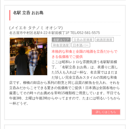
名駅 立呑 おお島
(メイエキ タチノミ オオシマ)
名古屋市中村区名駅4-22-8 駅前横丁1F TEL/052-581-5575
名駅エリア
立呑み居酒屋
銘酒居酒屋
和食居酒屋
日本酒バー
本格的な和食と全国の地酒を立呑だからで
きる低価格でご提供
ここは昭和レトロな雰囲気漂う名駅駅前横
丁。「名駅立呑 おお島」は、表通りに面し
た15人も入れば一杯な、名古屋ではまだま
だ珍しい完全立呑みスタイルの気軽な和食
店です。柳橋の卸店から系列の割烹と同じ品質の鮮魚を仕入れ、それを
立呑みだからこそできる驚きの低価格でご提供！日本酒は全国各地から
厳選してその時々のお薦めを常時15種類程ご用意しています。平日でも
午後3時、土曜は午後2時からやってますので、たまには明るいうちから
一杯どうぞ。
詳しくはこちら