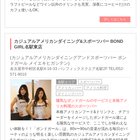
ラフトビールなどワイン以外のドリンクも充実。深夜にコーヒーだけの
カフェ使いもOK。
詳しくはこちら
カジュアルアメリカンダイニング&スポーツバー BOND
GIRL名駅東店
(カジュアルアメリカンダイニングアンドスポーツバー ボン
ドガール メイエキヒガシテン)
名古屋市中村区名駅4-16-33 パシフィックスクエア名駅2F TEL/052-
571-9010
名駅エリア
スポーツバー
アメリカンバー
アメリカ料理
ダイニングバー
陽気なボンドガールのサービスと本格アメ
リカ料理のスポーツバー
本格アメリカンフード&ドリンクと、チアリ
ーダーをイメージしたボンドガール達によ
る陽気なサービスで、ここでしか味わえな
い体験を！！「ボンドガール」は、80s〜90sの音楽が流れる毎日がパ
ーティのような明るく楽しい雰囲気のカジュアルアメリカンダイニング