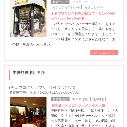
名駅エリア
ハンバーガー
カジュアルフレンチ
カフェ＆バー
まるでフランス料理の様なフィリングを使
ったハンバーガーの数々
「パリの街のハンバーガー屋さん」をイメ
ージし、オシャレで美味しく、体にやさし
いメニューをご用意しています。まるでフ
ランス料理をバンズにはさんだ様なバーガ
ーの数々をお楽しみ下さい。
詳しくはこちら
中国料理 四川相羽
(チュウゴクリョウリ シセンアイバ)
名古屋市中川区荒子1-205 TEL/052-355-7751
名古屋西部
中華料理店
四川料理
名物四川ドラゴンラーメンが大人気！
中国料理 相羽の3号店、「四川相羽」。「天
津飯」や「あんかけチャーハン」など本店
の人気定番メニューに加え、その店名の通
りピリ辛〜激辛のご飯にもビールにもよく