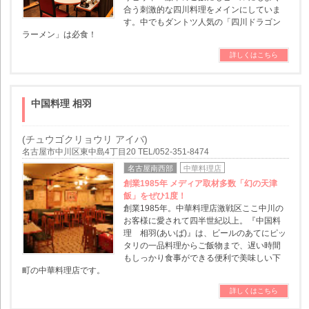
合う刺激的な四川料理をメインにしていま
す。中でもダントツ人気の「四川ドラゴン
ラーメン」は必食！
詳しくはこちら
中国料理 相羽
(チュウゴクリョウリ アイバ)
名古屋市中川区東中島4丁目20 TEL/052-351-8474
名古屋南西部
中華料理店
創業1985年 メディア取材多数「幻の天津
飯」をぜひ1度！
創業1985年。中華料理店激戦区ここ中川の
お客様に愛されて四半世紀以上。『中国料
理 相羽(あいば)』は、ビールのあてにピッ
タリの一品料理からご飯物まで、遅い時間
もしっかり食事ができる便利で美味しい下
町の中華料理店です。
詳しくはこちら