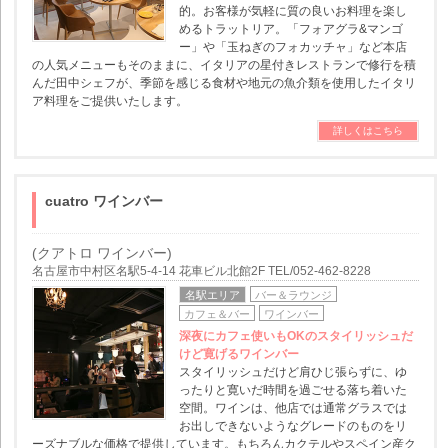
的。お客様が気軽に質の良いお料理を楽し
めるトラットリア。「フォアグラ&マンゴ
ー」や「玉ねぎのフォカッチャ」など本店
の人気メニューもそのままに、イタリアの星付きレストランで修行を積
んだ田中シェフが、季節を感じる食材や地元の魚介類を使用したイタリ
ア料理をご提供いたします。
詳しくはこちら
cuatro ワインバー
(クアトロ ワインバー)
名古屋市中村区名駅5-4-14 花車ビル北館2F TEL/052-462-8228
名駅エリア
バー＆ラウンジ
カフェ＆バー
ワインバー
深夜にカフェ使いもOKのスタイリッシュだ
けど寛げるワインバー
スタイリッシュだけど肩ひじ張らずに、ゆ
ったりと寛いだ時間を過ごせる落ち着いた
空間。ワインは、他店では通常グラスでは
お出しできないようなグレードのものをリ
ーズナブルな価格で提供しています。もちろんカクテルやスペイン産ク