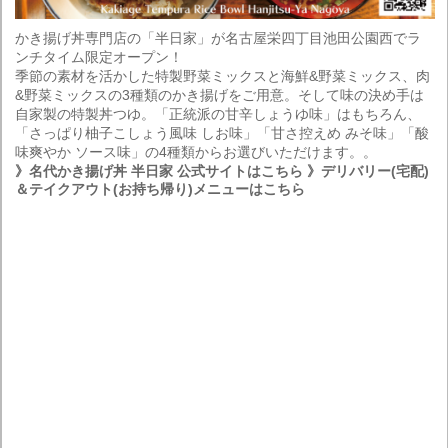
かき揚げ丼専門店の「半日家」が名古屋栄四丁目池田公園西でラ
ンチタイム限定オープン！
季節の素材を活かした特製野菜ミックスと海鮮&野菜ミックス、肉
&野菜ミックスの3種類のかき揚げをご用意。そして味の決め手は
自家製の特製丼つゆ。「正統派の甘辛しょうゆ味」はもちろん、
「さっぱり柚子こしょう風味 しお味」「甘さ控えめ みそ味」「酸
味爽やか ソース味」の4種類からお選びいただけます。。
》名代かき揚げ丼 半日家 公式サイトはこちら
》デリバリー(宅配)
＆テイクアウト(お持ち帰り)メニューはこちら