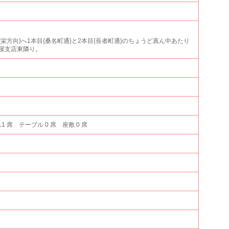
栄方向}へ1本目{桑名町通}と2本目{長者町通}のちょうど真ん中あたり
屋支店東隣り。
11 席 テーブル 0 席 座敷 0 席