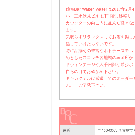
鶴舞Bar Waiter Waiterは2
い、三永伏見ビル地下1階に移転リ
カウンターの向こうに並んだ様々な
ます。
気取らずリラックスしてお酒を楽し
指していけたら幸いです。
特に品揃えの豊富なボトラーズモル
めとしたスコッチ各地域の蒸留所か
ドヴィンテージや入手困難な希少ボ
自らの目でお確かめ下さい。
またカクテルは厳選してのオーダー
ん。 ご了承下さい。
住所
〒460-0003 名古屋市