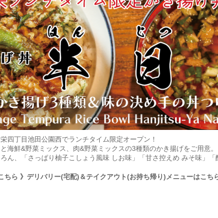
屋栄四丁目池田公園西でランチタイム限定オープン！
と海鮮&野菜ミックス、肉&野菜ミックスの3種類のかき揚げをご用意
ろん、「さっぱり柚子こしょう風味 しお味」「甘さ控えめ みそ味」「
こちら
》デリバリー(宅配)＆テイクアウト(お持ち帰り)メニューはこち