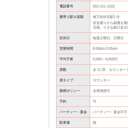
電話番号
052-221-1102
最寄り駅＆道順
地下鉄伏見駅1 分
伏見通りから錦通を東{
北側。りそな銀行名古
定休日
毎週土曜日、日曜日
営業時間
6:00pm-2:00am
平均予算
3,000～4,000円
席数
全 11 席 カウンター 
席タイプ
カウンター
禁煙ポリシー
全席喫煙可
予約
可
パーティー・宴会
パーティー・宴会不可
駐車場
無