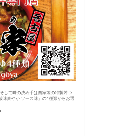
。そして味の決め手は自家製の特製丼つ
酸味爽やか ソース味」の4種類からお選
ら