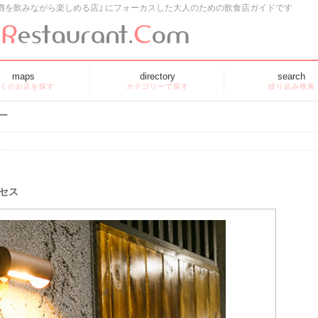
酒を飲みながら楽しめる店｣ にフォーカスした大人のための飲食店ガイドです
maps
directory
search
くのお店を探す
カテゴリーで探す
絞り込み検索
ー
セス