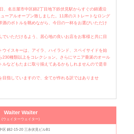
017年2月4日、名古屋市中区錦2丁目地下鉄伏見駅からすぐの錦通沿
ニューアルオープン致しました。11席のストレートなロング
洋酒のボトルを眺めながら、今日の一杯をお選びいただけ
んでいただけるよう、居心地の良いお店をお客様と共に目
トウイスキーは、アイラ、ハイランド、スペイサイドを始
ら230種類以上をコレクション。さらにマニア垂涎のオール
トルなどもたまに取り揃えてあるかもしれませんので是非
を目指していますので、全てが作れる訳ではありませ
Waiter Waiter
(ウェイターウェイター)
 中区 錦2-15-20 三永伏見ビルB1