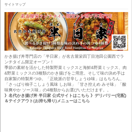
サイトマップ
かき揚げ丼専門店の「半日家」が名古屋栄四丁目池田公園西でラ
ンチタイム限定オープン！
季節の素材を活かした特製野菜ミックスと海鮮&野菜ミックス、肉
&野菜ミックスの3種類のかき揚げをご用意。そして味の決め手は
自家製の特製丼つゆ。「正統派の甘辛しょうゆ味」はもちろん、
「さっぱり柚子こしょう風味 しお味」「甘さ控えめ みそ味」「酸
味爽やか ソース味」の4種類からお選びいただけます。。
》名代かき揚げ丼 半日家 公式サイトはこちら
》デリバリー(宅配)
＆テイクアウト(お持ち帰り)メニューはこちら