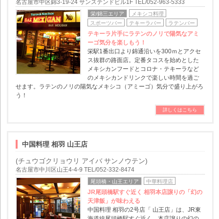
名古屋市中区錦3-19-24 サンステンドビル1F TEL/052-963-5333
栄/錦三エリア
メキシコ料理
スポーツバー
テキーラバー
ラテンバー
テキーラ片手にラテンのノリで陽気なアミ
ーゴ気分を楽しもう！
栄駅1番出口より錦通沿いを300ｍとアクセ
ス抜群の路面店。定番タコスを始めとした
メキシカンフードとコロナ・テキーラなど
のメキシカンドリンクで楽しい時間を過ご
せます。ラテンのノリの陽気なメキシコ（アミーゴ）気分で盛り上がろ
う！
詳しくはこちら
中国料理 相羽 山王店
(チュウゴクリョウリ アイバ サンノウテン)
名古屋市中川区山王4-4-9 TEL/052-332-8474
尾頭橋・山王エリア
中華料理店
JR尾頭橋駅すぐ近く 相羽本店譲りの「幻の
天津飯」が味わえる
中国料理 相羽の2号店「 山王店」は、JR東
海道線尾頭橋駅すぐ近く。本店譲りの幻の