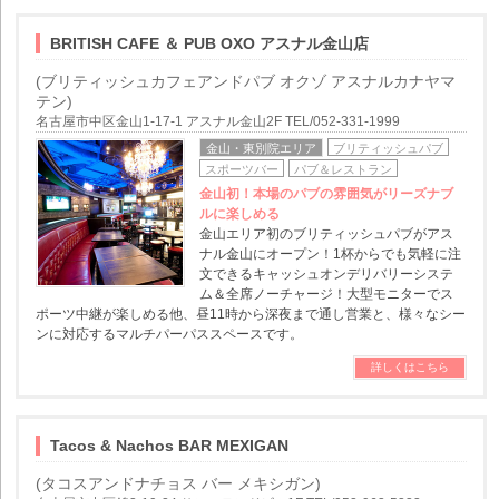
BRITISH CAFE ＆ PUB OXO アスナル金山店
(ブリティッシュカフェアンドパブ オクゾ アスナルカナヤマ
テン)
名古屋市中区金山1-17-1 アスナル金山2F TEL/052-331-1999
金山・東別院エリア
ブリティッシュパブ
スポーツバー
パブ＆レストラン
金山初！本場のパブの雰囲気がリーズナブ
ルに楽しめる
金山エリア初のブリティッシュパブがアス
ナル金山にオープン！1杯からでも気軽に注
文できるキャッシュオンデリバリーシステ
ム＆全席ノーチャージ！大型モニターでス
ポーツ中継が楽しめる他、昼11時から深夜まで通し営業と、様々なシー
ンに対応するマルチパーパススペースです。
詳しくはこちら
Tacos & Nachos BAR MEXIGAN
(タコスアンドナチョス バー メキシガン)