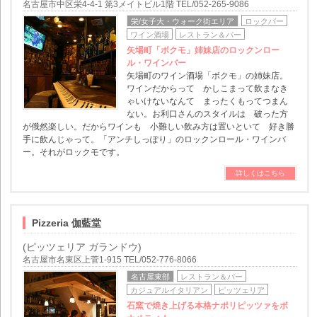
名古屋市中区栄4-4-1 第3メイトビル1階 TEL/052-265-9086
栄/女子大・ウォーク街エリア
ロックバー
ワイン酒場
レストラン＆バー
矢場町「ボクモ」姉妹店のロックンロー
ル・ワインバー
矢場町のワイン酒場「ボクモ」の姉妹店。
ワインだからって かしこまって飲まなき
ゃいけないなんて まったくもってつまん
ない。お利口さんのスタイルは 破った方
が俄然楽しい。だからワインも 小難しい飲み方は置いといて 好き勝
手に飲んじゃって。「アンチしっぽり」のロックンロール・ワインバ
ー。それがロックモです。
詳しくはこちら
Pizzeria 伽藍堂
(ピッツェリア ガランドウ)
名古屋市名東区上菅1-915 TEL/052-776-8066
名古屋東部
レストラン＆バー
カジュアルイタリアン
ピッツェリア
石窯で焼き上げる本格ナポリピッツァをボ