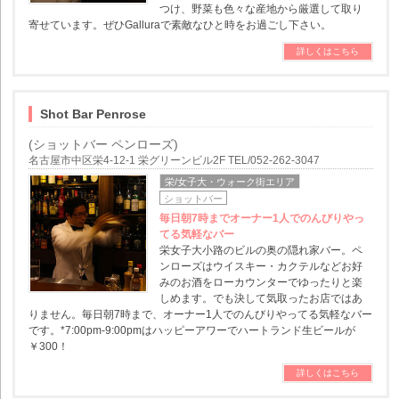
つけ、野菜も色々な産地から厳選して取り
寄せています。ぜひGalluraで素敵なひと時をお過ごし下さい。
詳しくはこちら
Shot Bar Penrose
(ショットバー ペンローズ)
名古屋市中区栄4-12-1 栄グリーンビル2F TEL/052-262-3047
栄/女子大・ウォーク街エリア
ショットバー
毎日朝7時までオーナー1人でのんびりやっ
てる気軽なバー
栄女子大小路のビルの奥の隠れ家バー。ペ
ンローズはウイスキー・カクテルなどお好
みのお酒をローカウンターでゆったりと楽
しめます。でも決して気取ったお店ではあ
りません。毎日朝7時まで、オーナー1人でのんびりやってる気軽なバー
です。*7:00pm-9:00pmはハッピーアワーでハートランド生ビールが
￥300！
詳しくはこちら