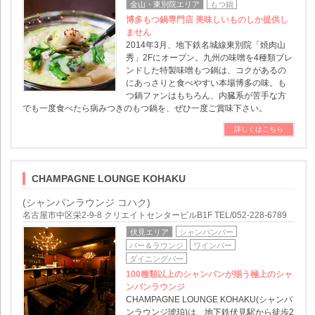
金山・東別院エリア
もつ鍋
博多もつ鍋専門店 美味しいものしか提供し
ません
2014年3月、地下鉄名城線東別院「焼肉山
秀」2Fにオープン。九州の味噌を4種類ブレ
ンドした特製味噌もつ鍋は、コクがあるの
にあっさりと食べやすい本場博多の味。も
つ鍋ファンはもちろん、内臓系が苦手な方
でも一度食べたら病みつきのもつ鍋を、ぜひ一度ご賞味下さい。
詳しくはこちら
CHAMPAGNE LOUNGE KOHAKU
(シャンパンラウンジ コハク)
名古屋市中区栄2-9-8 クリエイトセンタービルB1F TEL/052-228-6789
伏見エリア
シャンパンバー
バー＆ラウンジ
ワインバー
ダイニングバー
100種類以上のシャンパンが揃う極上のシャ
ンパンラウンジ
CHAMPAGNE LOUNGE KOHAKU(シャンパ
ンラウンジ琥珀)は、地下鉄伏見駅から徒歩2