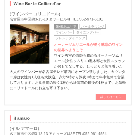
Wine Bar le Collier d’or
(ワインバー コリエドール)
名古屋市中区錦3-15-10 タワービル4F TEL/052-971-6101
栄/栄北エリア
バー＆ラウンジ
ワインバー
ダイニングバー
フレンチダイニング
オーナーソムリエールが誘う魅惑のワイン
の世界へようこそ
ワイン教室の講師も務めるオーナーソムリ
エール(女性ソムリエ)黒木都と女性スタッフ
がおもてなしする、しっとりと落ち着いた
大人のワインバーが名古屋テレビ塔西にオープン致しました。カウンタ
ー席は女性お1人様も大歓迎。夕方5時から深夜1時まで年中無休で営業
しております。お食事前の軽く1杯から終電前の最後の1杯まで、お気軽
にコリエドールにお立ち寄り下さい。
詳しくはこちら
il amaro
(イル アマーロ)
名古屋市中区錦3-18-13 アミューズ錦8F TEL/052-961-4554