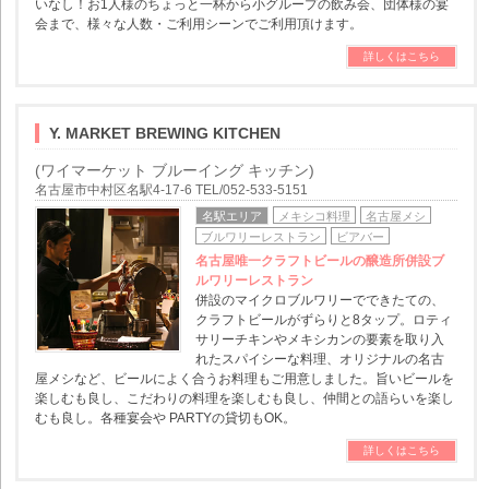
いなし！お1人様のちょっと一杯から小グループの飲み会、団体様の宴
会まで、様々な人数・ご利用シーンでご利用頂けます。
詳しくはこちら
Y. MARKET BREWING KITCHEN
(ワイマーケット ブルーイング キッチン)
名古屋市中村区名駅4-17-6 TEL/052-533-5151
名駅エリア
メキシコ料理
名古屋メシ
ブルワリーレストラン
ビアバー
名古屋唯一クラフトビールの醸造所併設ブ
ルワリーレストラン
併設のマイクロブルワリーでできたての、
クラフトビールがずらりと8タップ。ロティ
サリーチキンやメキシカンの要素を取り入
れたスパイシーな料理、オリジナルの名古
屋メシなど、ビールによく合うお料理もご用意しました。旨いビールを
楽しむも良し、こだわりの料理を楽しむも良し、仲間との語らいを楽し
むも良し。各種宴会や PARTYの貸切もOK。
詳しくはこちら