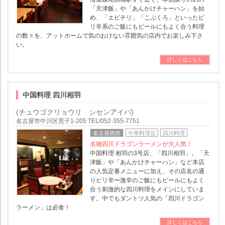
「天津飯」や「あんかけチャーハン」を始
め、「エビチリ」「こぶくろ」といったピ
リ辛系のご飯にもビールにもよく合う料理
の数々を、アットホームで気のおけない雰囲気の店内でお楽しみ下さ
い。
詳しくはこちら
中国料理 四川相羽
(チュウゴクリョウリ シセンアイバ)
名古屋市中川区荒子1-205 TEL/052-355-7751
名古屋西部
中華料理店
四川料理
名物四川ドラゴンラーメンが大人気！
中国料理 相羽の3号店、「四川相羽」。「天
津飯」や「あんかけチャーハン」など本店
の人気定番メニューに加え、その店名の通
りピリ辛〜激辛のご飯にもビールにもよく
合う刺激的な四川料理をメインにしていま
す。中でもダントツ人気の「四川ドラゴン
ラーメン」は必食！
詳しくはこちら