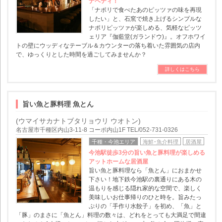
ナペティ！
「ナポリで食べたあのピッツァの味を再現
したい」と、石窯で焼き上げるシンプルな
ナポリピッツァが楽しめる、気軽なピッツ
ェリア『伽藍堂(ガランドウ)』。オフホワイ
トの壁にウッディなテーブル＆カウンターの落ち着いた雰囲気の店内
で、ゆっくりとした時間を過ごしてみませんか？
詳しくはこちら
旨い魚と豚料理 魚とん
(ウマイサカナトブタリョウリ ウオトン)
名古屋市千種区内山3-11-8 コーポ内山1F TEL/052-731-0326
千種・今池エリア
海鮮･魚介料理
居酒屋
今池駅徒歩3分の旨い魚と豚料理が楽しめる
アットホームな居酒屋
旨い魚と豚料理なら「魚とん」におまかせ
下さい！地下鉄今池駅の裏通りにある木の
温もりを感じる隠れ家的な空間で、楽しく
美味しいお仕事帰りのひと時を。旨みたっ
ぷりの「手作り水餃子」を初め、「魚」と
「豚」のまさに「魚とん」料理の数々は、どれをとっても大満足で間違