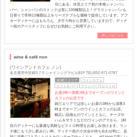
分にある、伏見エリア初の本格シャンパン
バー。シャンパンのストックは実に100種類以上！グラスシャンパンも
日替りで常時12種類以上をリーズナブルな価格で提供しています。アフ
ターディナーにはもちろん、夕方５時から営業していますので、ディナ
ー前のアペリティフにもぜひお気軽にご利用下さい。
詳しくはこちら
wine & café non
(ワインアンドカフェ ノン)
名古屋市中区錦3-7-5 シャインシグマビルB1F TEL/052-971-0787
栄/錦三エリア
ワインカフェ
カフェ＆バー
ワインバー
ビストロ
お昼3時〜深夜3時までオープンのワインと
カフェのお店です
錦三エリアでは珍しいお昼の3時から深夜3
時までオープンのワインとカフェのお店。
幅広い品揃えのワインとともに、チーズや
ハム＆サラミなどのワインのアテから、1軒
目のディナーにも最適な気軽なビストロ料理をお楽しみ頂けます。ラン
チ後にもう少し飲みたい時、ディナー前の０次会や待ち合わせ時に、反
対に深夜に1人でふらりとカウンターでゆっくりと...。ぜひnonで楽しい