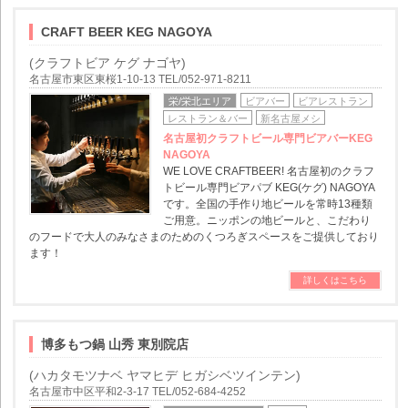
CRAFT BEER KEG NAGOYA
(クラフトビア ケグ ナゴヤ)
名古屋市東区東桜1-10-13 TEL/052-971-8211
栄/栄北エリア
ビアバー
ビアレストラン
レストラン＆バー
新名古屋メシ
名古屋初クラフトビール専門ビアバーKEG
NAGOYA
WE LOVE CRAFTBEER! 名古屋初のクラフ
トビール専門ビアパブ KEG(ケグ) NAGOYA
です。全国の手作り地ビールを常時13種類
ご用意。ニッポンの地ビールと、こだわり
のフードで大人のみなさまのためのくつろぎスペースをご提供しており
ます！
詳しくはこちら
博多もつ鍋 山秀 東別院店
(ハカタモツナベ ヤマヒデ ヒガシベツインテン)
名古屋市中区平和2-3-17 TEL/052-684-4252