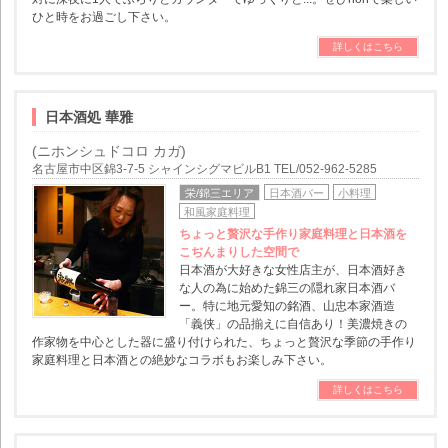
ひと時をお過ごし下さい。
詳しくはこちら
日本酒処 華雅
(ニホンシュドコロ カガ)
名古屋市中区錦3-7-5 シャインシグマビルB1 TEL/052-962-5285
栄/錦三エリア
日本酒バー
小料理
和風家庭料理
ちょっと贅沢な手作り家庭料理と日本酒を
こぢんまりした空間で
日本酒が大好きな女性店主が、日本酒好き
な人の為に始めた錦三の隠れ家日本酒バ
ー。特に地元愛知の銘酒、山忠本家酒造
「義侠」の品揃えに自信あり！美濃焼きの
作家物を中心とした器に盛り付けられた、ちょっと贅沢な季節の手作り
家庭料理と日本酒との絶妙なコラボもお楽しみ下さい。
詳しくはこちら