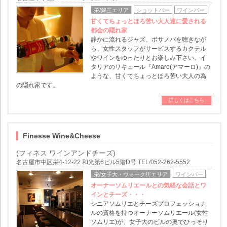
栄/錦三エリア
ショットバー
ワインバー
甘くてちょっとほろ苦い大人達に愛される
都会の隠れ家
静かに流れるジャズ、ボサノバを聴きなが
ら、女性スタッフがサービスするカクテル
やワインをゆったりとお楽しみ下さい。イ
タリアのリキュール『Amaro(アマーロ)』の
ような、甘くてちょっとほろ苦い大人の為
の隠れ家です。
詳しくはこちら
Finesse Wine&Cheese
(フィネス ワインアンドチーズ)
名古屋市中区栄4-12-22 和光第6ビル5階D号 TEL/052-262-5552
栄/女子大・ウォーク街エリア
ワインバー
オーナーソムリエールとの気軽な会話とワ
インとチーズ・・・
シニアソムリエとチーズプロフェッショナ
ルの資格を持つオーナーソムリエール(女性
ソムリエ)が、女子大のビルの奥でひっそり