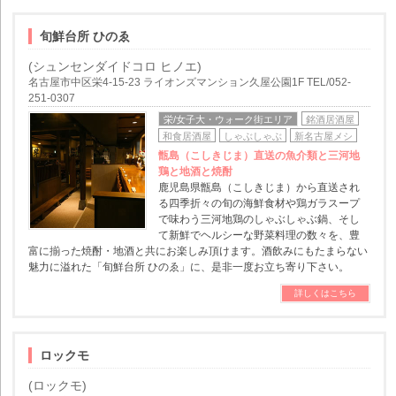
旬鮮台所 ひのゑ
(シュンセンダイドコロ ヒノエ)
名古屋市中区栄4-15-23 ライオンズマンション久屋公園1F TEL/052-
251-0307
栄/女子大・ウォーク街エリア
銘酒居酒屋
和食居酒屋
しゃぶしゃぶ
新名古屋メシ
甑島（こしきじま）直送の魚介類と三河地
鶏と地酒と焼酎
鹿児島県甑島（こしきじま）から直送され
る四季折々の旬の海鮮食材や鶏ガラスープ
で味わう三河地鶏のしゃぶしゃぶ鍋、そし
て新鮮でヘルシーな野菜料理の数々を、豊
富に揃った焼酎・地酒と共にお楽しみ頂けます。酒飲みにもたまらない
魅力に溢れた「旬鮮台所 ひのゑ」に、是非一度お立ち寄り下さい。
詳しくはこちら
ロックモ
(ロックモ)