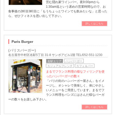
営む隠れ家ワインバー。夜9:00pmから
1:30am迄という遅めの営業時間なので、お
食事後の2軒目3軒目に「もうちょっとワインでも飲みたいな」と思った
ら、ぜひフィネスを思い出して下さい。
詳しくはこちら
Paris Burger
(パリスバーガー)
名古屋市中村区名駅5丁目 31-8 サンボアビル1階 TEL/052-551-1230
名駅エリア
ハンバーガー
カジュアルフレンチ
カフェ＆バー
まるでフランス料理の様なフィリングを使
ったハンバーガーの数々
「パリの街のハンバーガー屋さん」をイメ
ージし、オシャレで美味しく、体にやさし
いメニューをご用意しています。まるでフ
ランス料理をバンズにはさんだ様なバーガ
ーの数々をお楽しみ下さい。
詳しくはこちら