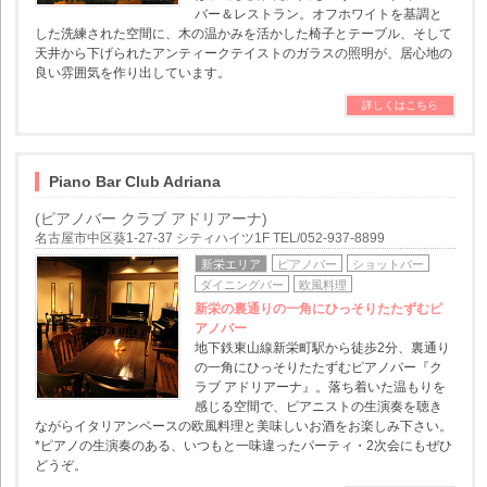
バー＆レストラン。オフホワイトを基調と
した洗練された空間に、木の温かみを活かした椅子とテーブル、そして
天井から下げられたアンティークテイストのガラスの照明が、居心地の
良い雰囲気を作り出しています。
詳しくはこちら
Piano Bar Club Adriana
(ピアノバー クラブ アドリアーナ)
名古屋市中区葵1-27-37 シティハイツ1F TEL/052-937-8899
新栄エリア
ピアノバー
ショットバー
ダイニングバー
欧風料理
新栄の裏通りの一角にひっそりたたずむピ
アノバー
地下鉄東山線新栄町駅から徒歩2分、裏通り
の一角にひっそりたたずむピアノバー『ク
ラブ アドリアーナ』。落ち着いた温もりを
感じる空間で、ピアニストの生演奏を聴き
ながらイタリアンベースの欧風料理と美味しいお酒をお楽しみ下さい。
*ピアノの生演奏のある、いつもと一味違ったパーティ・2次会にもぜひ
どうぞ。