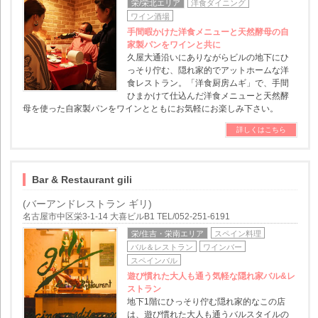
栄/栄北エリア
洋食ダイニング
ワイン酒場
手間暇かけた洋食メニューと天然酵母の自
家製パンをワインと共に
久屋大通沿いにありながらビルの地下にひ
っそり佇む、隠れ家的でアットホームな洋
食レストラン。「洋食厨房ムギ」で、手間
ひまかけて仕込んだ洋食メニューと天然酵
母を使った自家製パンをワインとともにお気軽にお楽しみ下さい。
詳しくはこちら
Bar & Restaurant gili
(バーアンドレストラン ギリ)
名古屋市中区栄3-1-14 大喜ビルB1 TEL/052-251-6191
栄/住吉・栄南エリア
スペイン料理
バル＆レストラン
ワインバー
スペインバル
遊び慣れた大人も通う気軽な隠れ家バル&レ
ストラン
地下1階にひっそり佇む隠れ家的なこの店
は、遊び慣れた大人も通うバルスタイルの