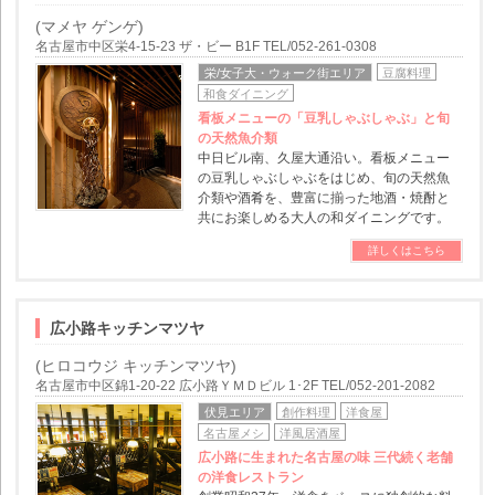
(マメヤ ゲンゲ)
名古屋市中区栄4-15-23 ザ・ビー B1F TEL/052-261-0308
栄/女子大・ウォーク街エリア
豆腐料理
和食ダイニング
看板メニューの「豆乳しゃぶしゃぶ」と旬
の天然魚介類
中日ビル南、久屋大通沿い。看板メニュー
の豆乳しゃぶしゃぶをはじめ、旬の天然魚
介類や酒肴を、豊富に揃った地酒・焼酎と
共にお楽しめる大人の和ダイニングです。
詳しくはこちら
広小路キッチンマツヤ
(ヒロコウジ キッチンマツヤ)
名古屋市中区錦1-20-22 広小路ＹＭＤビル 1･2F TEL/052-201-2082
伏見エリア
創作料理
洋食屋
名古屋メシ
洋風居酒屋
広小路に生まれた名古屋の味 三代続く老舗
の洋食レストラン