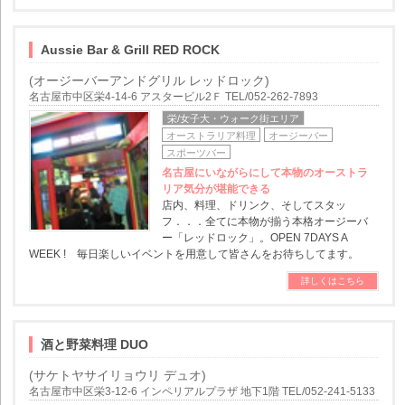
Aussie Bar & Grill RED ROCK
(オージーバーアンドグリル レッドロック)
名古屋市中区栄4-14-6 アスタービル2Ｆ TEL/052-262-7893
栄/女子大・ウォーク街エリア
オーストラリア料理
オージーバー
スポーツバー
名古屋にいながらにして本物のオーストラ
リア気分が堪能できる
店内、料理、ドリンク、そしてスタッ
フ．．．全てに本物が揃う本格オージーバ
ー「レッドロック」。OPEN 7DAYS A
WEEK ! 毎日楽しいイベントを用意して皆さんをお待ちしてます。
詳しくはこちら
酒と野菜料理 DUO
(サケトヤサイリョウリ デュオ)
名古屋市中区栄3-12-6 インペリアルプラザ 地下1階 TEL/052-241-5133