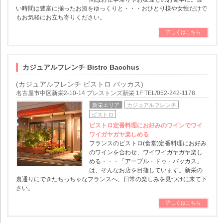
い時間は豊富に揃ったお酒をゆっくりと・・・おひとり様や女性だけで
もお気軽にお立ち寄りください。
詳しくはこちら
カジュアルフレンチ Bistro Bacchus
(カジュアルフレンチ ビストロ バッカス)
名古屋市中区新栄2-10-14 プレストンズ新栄 1F TEL/052-242-1178
新栄エリア
カジュアルフレンチ
ビストロ
ビストロ定番料理にお好みのワインでワイ
ワイガヤガヤ楽しめる
フランスのビストロ(食堂)定番料理にお好み
のワインを合わせ、ワイワイガヤガヤ楽し
める・・・「アーブル・ドゥ・バッカス」
は、そんなお店を目指しています。新栄の
裏通りにできたちっちゃなフランスへ、日常の楽しみを見つけに来て下
さい。
詳しくはこちら