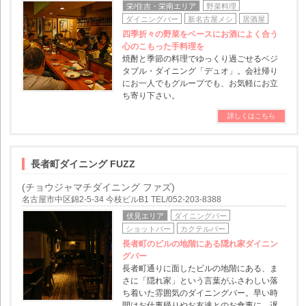
栄/住吉・栄南エリア
野菜料理
ダイニングバー
新名古屋メシ
居酒屋
四季折々の野菜をベースにお酒によく合う
心のこもった手料理を
焼酎と季節の料理でゆっくり過ごせるベジ
タブル・ダイニング「デュオ」。会社帰り
にお一人でもグループでも、お気軽にお立
ち寄り下さい。
詳しくはこちら
長者町ダイニング FUZZ
(チョウジャマチダイニング ファズ)
名古屋市中区錦2-5-34 今枝ビルB1 TEL/052-203-8388
伏見エリア
ダイニングバー
ショットバー
カクテルバー
長者町のビルの地階にある隠れ家ダイニン
グバー
長者町通りに面したビルの地階にある、ま
さに「隠れ家」という言葉がふさわしい落
ち着いた雰囲気のダイニングバー。早い時
間はお仕事帰りやお友達とのお食事に。遅