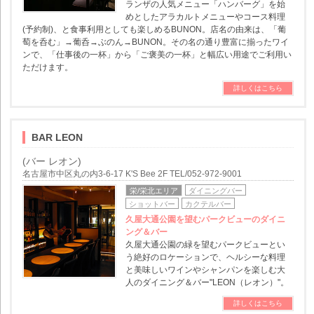
ランザの人気メニュー「ハンバーグ」を始
めとしたアラカルトメニューやコース料理
(予約制)、と食事利用としても楽しめるBUNON。店名の由来は、「葡
萄を呑む」→葡呑→ぶのん→BUNON。その名の通り豊富に揃ったワイ
ンで、「仕事後の一杯」から「ご褒美の一杯」と幅広い用途でご利用い
ただけます。
詳しくはこちら
BAR LEON
(バー レオン)
名古屋市中区丸の内3-6-17 K'S Bee 2F TEL/052-972-9001
栄/栄北エリア
ダイニングバー
ショットバー
カクテルバー
久屋大通公園を望むパークビューのダイニ
ング＆バー
久屋大通公園の緑を望むパークビューとい
う絶好のロケーションで、ヘルシーな料理
と美味しいワインやシャンパンを楽しむ大
人のダイニング＆バー"LEON（レオン）"。
詳しくはこちら