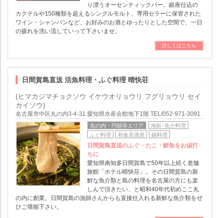
り漂うオーセンティックバー。銀座仕込の
カクテルや150種類を超えるシングルモルト、専用セラーに保管された
ワイン・シャンパンなど、お好みのお酒とゆったりとした空間で、一日
の疲れを洗い流していって下さいませ。
詳しくはこちら
日間賀島直送 活魚料理・ふぐ料理 晴快荘
(ヒマカジマチョクソウ イケウオリョウリ フグリョウリ セイ
カイソウ)
名古屋市中区丸の内3-4-31 愛知県水産会館地下1階 TEL/052-971-3091
丸の内・円頓寺エリア
海鮮･魚介料理
ふぐ料理
和食居酒屋
鍋料理
日間賀島直送のふぐ・たこ・鮮魚をお値打
ちに
愛知県南知多日間賀島で50年以上続く老舗
旅館「ホテル晴快荘」。その日間賀島の新
鮮な魚介類と島の料理を名古屋の方にも楽
しんで頂きたい、と昭和40年代初めここ丸
の内に創業。日間賀島の漁師さんからも直接仕入れる新鮮な魚介類をぜ
ひご堪能下さい。