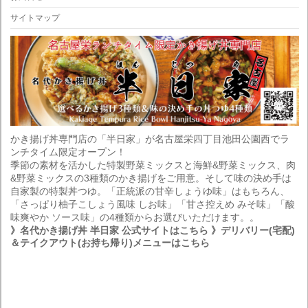
サイトマップ
かき揚げ丼専門店の「半日家」が名古屋栄四丁目池田公園西でラ
ンチタイム限定オープン！
季節の素材を活かした特製野菜ミックスと海鮮&野菜ミックス、肉
&野菜ミックスの3種類のかき揚げをご用意。そして味の決め手は
自家製の特製丼つゆ。「正統派の甘辛しょうゆ味」はもちろん、
「さっぱり柚子こしょう風味 しお味」「甘さ控えめ みそ味」「酸
味爽やか ソース味」の4種類からお選びいただけます。。
》名代かき揚げ丼 半日家 公式サイトはこちら
》デリバリー(宅配)
＆テイクアウト(お持ち帰り)メニューはこちら