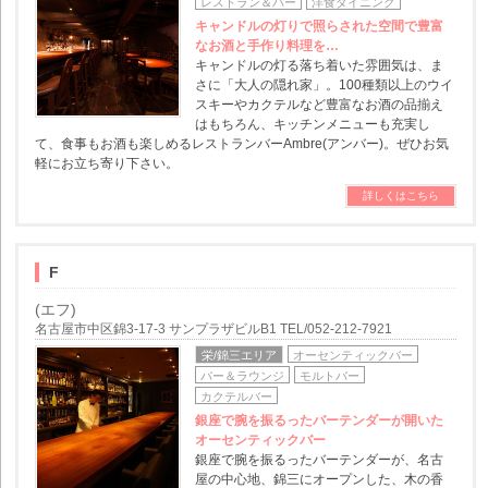
レストラン＆バー
洋食ダイニング
キャンドルの灯りで照らされた空間で豊富
なお酒と手作り料理を…
キャンドルの灯る落ち着いた雰囲気は、ま
さに「大人の隠れ家」。100種類以上のウイ
スキーやカクテルなど豊富なお酒の品揃え
はもちろん、キッチンメニューも充実し
て、食事もお酒も楽しめるレストランバーAmbre(アンバー)。ぜひお気
軽にお立ち寄り下さい。
詳しくはこちら
F
(エフ)
名古屋市中区錦3-17-3 サンプラザビルB1 TEL/052-212-7921
栄/錦三エリア
オーセンティックバー
バー＆ラウンジ
モルトバー
カクテルバー
銀座で腕を振るったバーテンダーが開いた
オーセンティックバー
銀座で腕を振るったバーテンダーが、名古
屋の中心地、錦三にオープンした、木の香