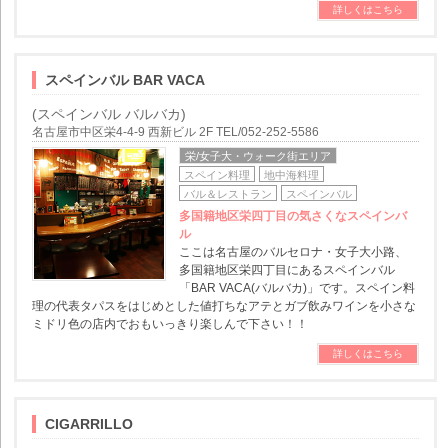
詳しくはこちら
スペインバル BAR VACA
(スペインバル バルバカ)
名古屋市中区栄4-4-9 西新ビル 2F TEL/052-252-5586
栄/女子大・ウォーク街エリア
スペイン料理
地中海料理
バル＆レストラン
スペインバル
多国籍地区栄四丁目の気さくなスペインバ
ル
ここは名古屋のバルセロナ・女子大小路、
多国籍地区栄四丁目にあるスペインバル
「BAR VACA(バルバカ)」です。スペイン料
理の代表タパスをはじめとした値打ちなアテとガブ飲みワインを小さな
ミドリ色の店内でおもいっきり楽しんで下さい！！
詳しくはこちら
CIGARRILLO