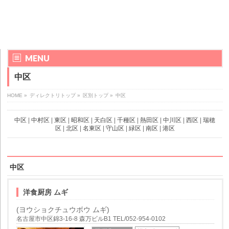
MENU
中区
HOME
»
ディレクトリトップ
»
区別トップ
»
中区
中区
|
中村区
|
東区
|
昭和区
|
天白区
|
千種区
|
熱田区
|
中川区
|
西区
|
瑞穂
区
|
北区
|
名東区
|
守山区
|
緑区
|
南区
|
港区
中区
洋食厨房 ムギ
(ヨウショクチュウボウ ムギ)
名古屋市中区錦3-16-8 森万ビルB1 TEL/052-954-0102