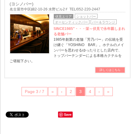
(ヨシノバー)
名古屋市中区錦2-10-26 水野ビル2Ｆ TEL/052-220-2447
伏見エリア
ショットバー
オーセンティックバー
バー＆ラウンジ
SINCE1985"・・・栄～伏見で永年親しまれ
る老舗バー
1985年創業の老舗「芳乃バー」の伝統を受
け継ぐ「YOSHINO BAR」。ホテルのメイ
ンバーを思わせるゆったりとした店内で、
トップバーテンダーによる本格カクテルを
ご堪能下さい。
詳しくはこちら
Page 3 / 7
«
‹
2
3
4
›
»
Save