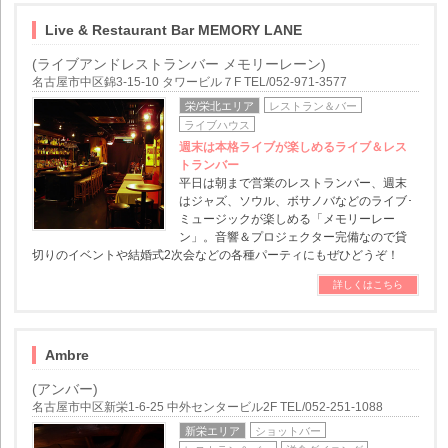
Live & Restaurant Bar MEMORY LANE
(ライブアンドレストランバー メモリーレーン)
名古屋市中区錦3-15-10 タワービル７F TEL/052-971-3577
栄/栄北エリア
レストラン＆バー
ライブハウス
週末は本格ライブが楽しめるライブ＆レス
トランバー
平日は朝まで営業のレストランバー、週末
はジャズ、ソウル、ボサノバなどのライブ･
ミュージックが楽しめる「メモリーレー
ン」。音響＆プロジェクター完備なので貸
切りのイベントや結婚式2次会などの各種パーティにもぜひどうぞ！
詳しくはこちら
Ambre
(アンバー)
名古屋市中区新栄1-6-25 中外センタービル2F TEL/052-251-1088
新栄エリア
ショットバー