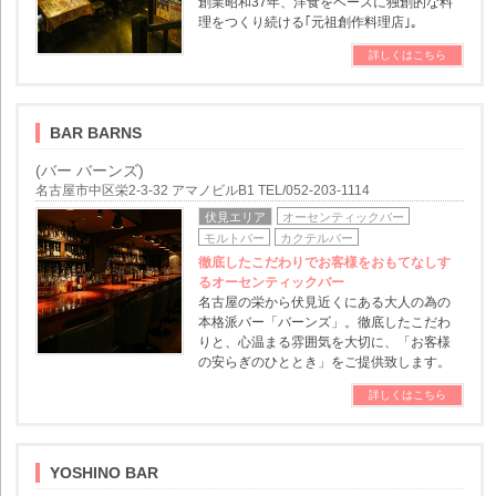
創業昭和37年、洋食をベースに独創的な料
理をつくり続ける｢元祖創作料理店｣。
詳しくはこちら
BAR BARNS
(バー バーンズ)
名古屋市中区栄2-3-32 アマノビルB1 TEL/052-203-1114
伏見エリア
オーセンティックバー
モルトバー
カクテルバー
徹底したこだわりでお客様をおもてなしす
るオーセンティックバー
名古屋の栄から伏見近くにある大人の為の
本格派バー「バーンズ」。徹底したこだわ
りと、心温まる雰囲気を大切に、「お客様
の安らぎのひととき」をご提供致します。
詳しくはこちら
YOSHINO BAR