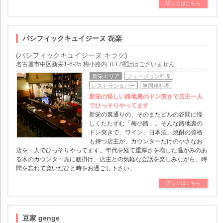
詳しくはこちら
パシフィックキュイジーヌ 㐂楽
(パシフィックキュイジーヌ キラク)
名古屋市中区新栄1-6-25 梅小路内 TEL/電話はございません
新栄エリア
フュージョン料理
レストラン＆バー
無国籍料理
新栄の怪しい路地裏のドン突きで店主一人
でひっそりやってます
新栄の裏通りの、そのまたビルの谷間に怪
しくたたずむ「梅小路」。そんな路地裏の
ドン突きで、ワイン、日本酒、焼酎の資格
も持つ店主が、カウンターだけの小さなお
店を一人でひっそりやってます。年代を経て重厚さを増した温かみのあ
る木のカウンター席に腰掛け、店主との気軽な会話を楽しみながら、時
間を忘れて寛いだひと時をお過ごし下さい。
詳しくはこちら
豆家 genge