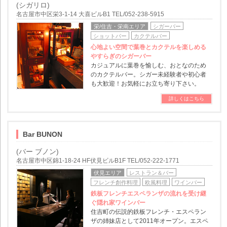
(シガリロ)
名古屋市中区栄3-1-14 大喜ビルB1 TEL/052-238-5915
栄/住吉・栄南エリア
シガーバー
ショットバー
カクテルバー
心地よい空間で葉巻とカクテルを楽しめる
やすらぎのシガーバー
カジュアルに葉巻を愉しむ、おとなのため
のカクテルバー。シガー未経験者や初心者
も大歓迎！お気軽にお立ち寄り下さい。
詳しくはこちら
Bar BUNON
(バー ブノン)
名古屋市中区錦1-18-24 HF伏見ビルB1F TEL/052-222-1771
伏見エリア
レストラン＆バー
フレンチ創作料理
欧風料理
ワインバー
鉄板フレンチエスペランザの流れを受け継
ぐ隠れ家ワインバー
住吉町の伝説的鉄板フレンチ・エスペラン
ザの姉妹店として2011年オープン。エスペ