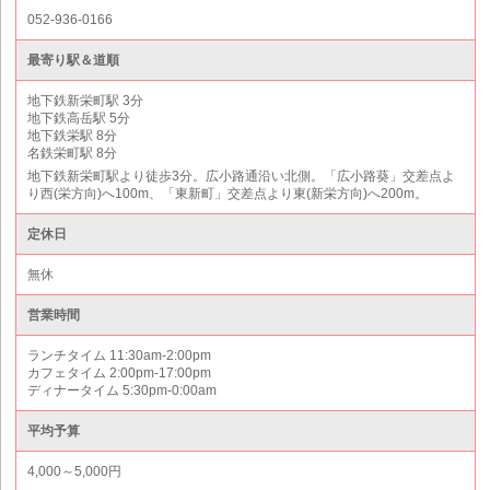
052-936-0166
最寄り駅＆道順
地下鉄新栄町駅 3分
地下鉄高岳駅 5分
地下鉄栄駅 8分
名鉄栄町駅 8分
地下鉄新栄町駅より徒歩3分。広小路通沿い北側。「広小路葵」交差点よ
り西(栄方向)へ100m、「東新町」交差点より東(新栄方向)へ200m。
定休日
無休
営業時間
ランチタイム 11:30am-2:00pm
カフェタイム 2:00pm-17:00pm
ディナータイム 5:30pm-0:00am
平均予算
4,000～5,000円