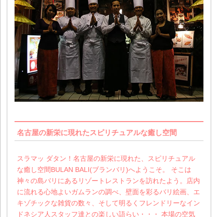
名古屋の新栄に現れたスピリチュアルな癒し空間
スラマッ ダタン！名古屋の新栄に現れた、スピリチュアル
な癒し空間BULAN BALI(ブランバリ)へようこそ。 そこは
神々の島バリにあるリゾートレストランを訪れたよう。店内
に流れる心地よいガムランの調べ、壁面を彩るバリ絵画、エ
キゾチックな雑貨の数々、そして明るくフレンドリーなイン
ドネシア人スタッフ達との楽しい語らい・・・ 本場の空気