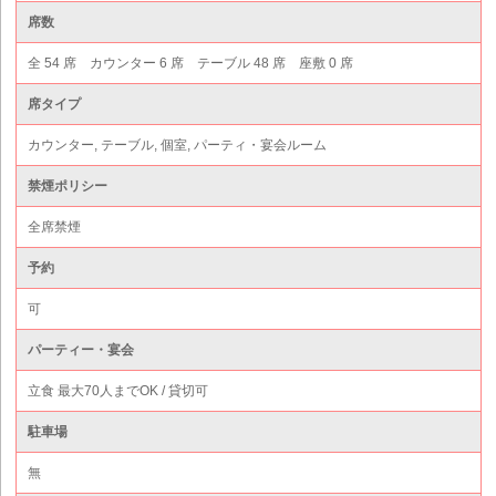
席数
全 54 席 カウンター 6 席 テーブル 48 席 座敷 0 席
席タイプ
カウンター, テーブル, 個室, パーティ・宴会ルーム
禁煙ポリシー
全席禁煙
予約
可
パーティー・宴会
立食 最大70人までOK / 貸切可
駐車場
無