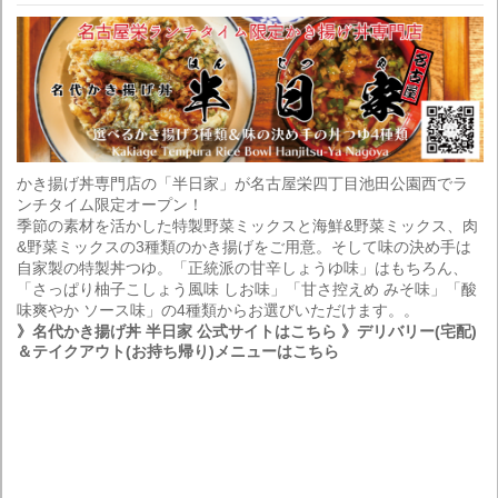
かき揚げ丼専門店の「半日家」が名古屋栄四丁目池田公園西でラ
ンチタイム限定オープン！
季節の素材を活かした特製野菜ミックスと海鮮&野菜ミックス、肉
&野菜ミックスの3種類のかき揚げをご用意。そして味の決め手は
自家製の特製丼つゆ。「正統派の甘辛しょうゆ味」はもちろん、
「さっぱり柚子こしょう風味 しお味」「甘さ控えめ みそ味」「酸
味爽やか ソース味」の4種類からお選びいただけます。。
》名代かき揚げ丼 半日家 公式サイトはこちら
》デリバリー(宅配)
＆テイクアウト(お持ち帰り)メニューはこちら