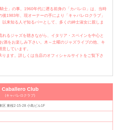
紳士・騎士」の事。1960年代に遡る前身の「カバレロ」は、当時
後1983年、現オーナーの手により「キャバレロクラブ」
。以来知る人ぞ知るバーとして、多くの紳士淑女に親しま
流れるジャズを聴きながら、イタリア・スペインを中心と
のお酒をお楽しみ下さい。木～土曜のジャズライブの他、キ
用意しています。
ィ承ります。詳しくは当店のオフィシャルサイトをご覧下さ
Caballero Club
(キャバレロクラブ)
東区 東桜2-15-28 小島ビル1F