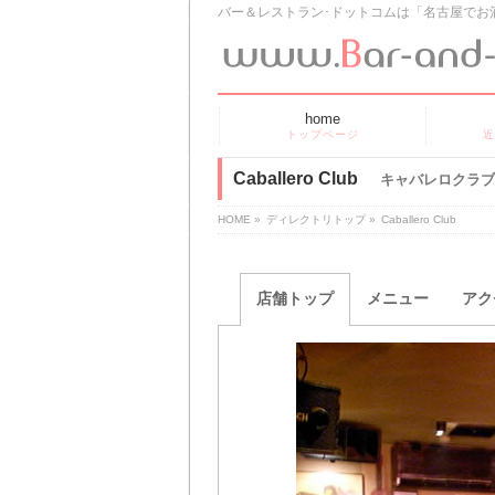
バー＆レストラン･ドットコムは「名古屋でお
home
トップページ
近
Caballero Club
キャバレロクラブ
HOME
»
ディレクトリトップ
»
Caballero Club
店舗トップ
メニュー
アク