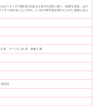
口を出てすぐの｢葵町西｣交差点を栄方向(西)に渡り、錦通を直進。次の
ぎてすぐ斜め右に入り50m。1つ目の角手前右側のビル1Fに看板があり
10 席 テーブル 30 席 座敷 0 席
/ 貸切可
可