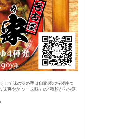
。そして味の決め手は自家製の特製丼つ
酸味爽やか ソース味」の4種類からお選
ら