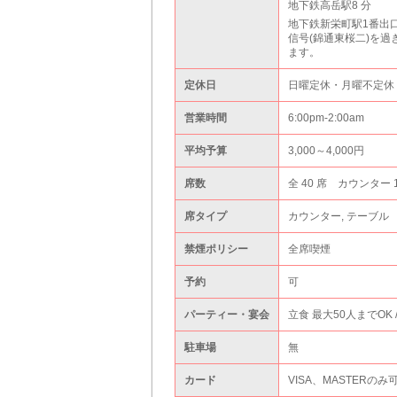
地下鉄高岳駅8 分
地下鉄新栄町駅1番出
信号(錦通東桜二)を過
ます。
定休日
日曜定休・月曜不定休
営業時間
6:00pm-2:00am
平均予算
3,000～4,000円
席数
全 40 席 カウンター 
席タイプ
カウンター, テーブル
禁煙ポリシー
全席喫煙
予約
可
パーティー・宴会
立食 最大50人までOK 
駐車場
無
カード
VISA、MASTERのみ