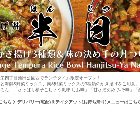
屋栄四丁目池田公園西でランチタイム限定オープン！
と海鮮&野菜ミックス、肉&野菜ミックスの3種類のかき揚げをご用意
ろん、「さっぱり柚子こしょう風味 しお味」「甘さ控えめ みそ味」「
こちら
》デリバリー(宅配)＆テイクアウト(お持ち帰り)メニューはこち