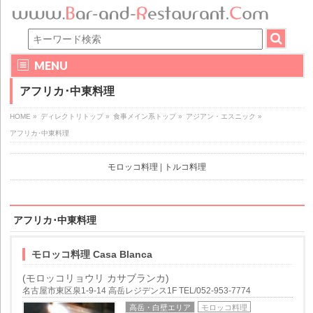
MENU
アフリカ･中東料理
HOME
»
ディレクトリトップ
»
食事メイン系トップ
»
アジアン・エスニック
»
アフリカ･中東料理
モロッコ料理
|
トルコ料理
アフリカ･中東料理
モロッコ料理 Casa Blanca
(モロッコリョウリ カサブランカ)
名古屋市東区泉1-9-14 高岳レジデンス1F TEL/052-953-7774
高岳・白壁エリア
モロッコ料理