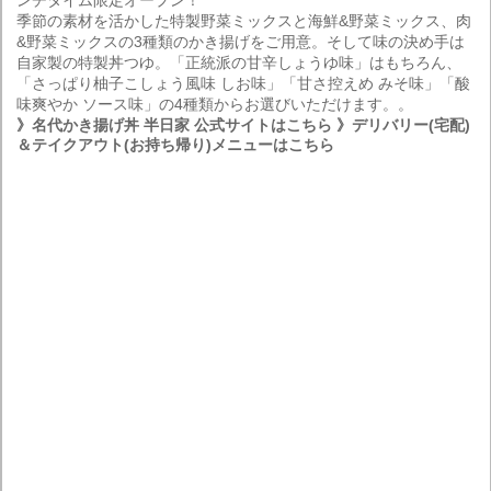
ンチタイム限定オープン！
季節の素材を活かした特製野菜ミックスと海鮮&野菜ミックス、肉
&野菜ミックスの3種類のかき揚げをご用意。そして味の決め手は
自家製の特製丼つゆ。「正統派の甘辛しょうゆ味」はもちろん、
「さっぱり柚子こしょう風味 しお味」「甘さ控えめ みそ味」「酸
味爽やか ソース味」の4種類からお選びいただけます。。
》名代かき揚げ丼 半日家 公式サイトはこちら
》デリバリー(宅配)
＆テイクアウト(お持ち帰り)メニューはこちら