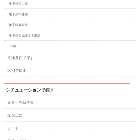
地下鉄東山線
地下鉄桜通線
地下鉄鶴舞線
地下鉄名城線＆名港線
JR線
立地条件で探す
区別で探す
シチュエーションで探す
宴会・忘新年会
記念日に
デート