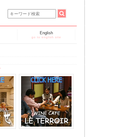
English
go to english site
す