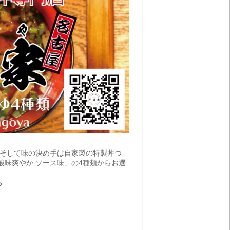
。そして味の決め手は自家製の特製丼つ
酸味爽やか ソース味」の4種類からお選
ら