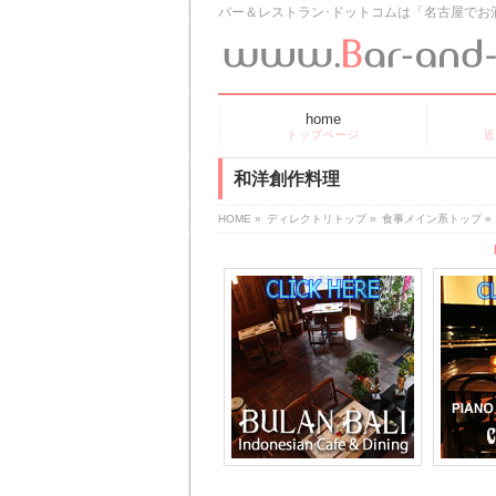
バー＆レストラン･ドットコムは「名古屋でお
home
トップページ
近
和洋創作料理
HOME
»
ディレクトリトップ
»
食事メイン系トップ
»