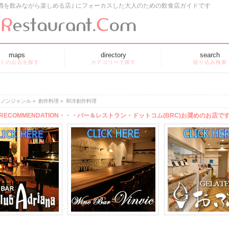
酒を飲みながら楽しめる店｣ にフォーカスした大人のための飲食店ガイドです
maps
directory
search
くのお店を探す
カテゴリーで探す
絞り込み検索
ノンジャンル
»
創作料理
»
和洋創作料理
RECOMMENDATION・・・バー＆レストラン・ドットコム(BRC)お奨めのお店で