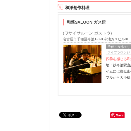
和洋創作料理
和菜SALOON ガス燈
(ワサイサルーン ガストウ)
名古屋市千種区今池1-8-8 今池ガスビル8F TEL/
千種・今池エリ
ライブラウンジ
四季を感じる和
地下鉄今池駅直
イムには御嶽山
プルから大小様
Save