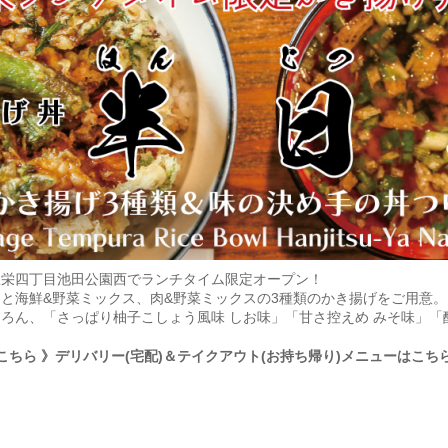
屋栄四丁目池田公園西でランチタイム限定オープン！
と海鮮&野菜ミックス、肉&野菜ミックスの3種類のかき揚げをご用意
ろん、「さっぱり柚子こしょう風味 しお味」「甘さ控えめ みそ味」「
こちら
》デリバリー(宅配)＆テイクアウト(お持ち帰り)メニューはこち