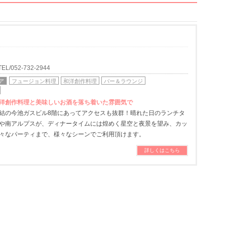
052-732-2944
ア
フュージョン料理
和洋創作料理
バー＆ラウンジ
洋創作料理と美味しいお酒を落ち着いた雰囲気で
結の今池ガスビル8階にあってアクセスも抜群！晴れた日のランチタ
や南アルプスが、ディナータイムには煌めく星空と夜景を望み、カッ
々なパーティまで、様々なシーンでご利用頂けます。
詳しくはこちら