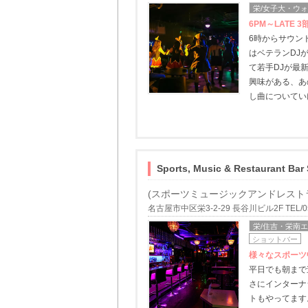
栄/女子大・ウ
6PM～LATE
6時からサウン
はベテランDJ
て若手DJが最
興味がある、あ
し曲についてい
Sports, Music & Restaurant Bar
(スポーツミュージックアンドレスト
名古屋市中区栄3-2-29 長谷川ビル2F TEL/052
栄/住吉・栄南
ショットバー
様々なスポーツ
平日でも朝まで遊
さにインターナ
トもやってます