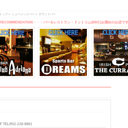
トップ
»
ミュージックバー
»
サウンドバー
RECOMMENDATION・・・バー＆レストラン・ドットコム(BRC)お奨めのお店で
L/052-228-9881