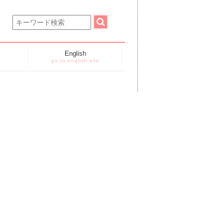
English
go to english site