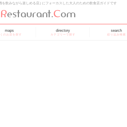
酒を飲みながら楽しめる店｣ にフォーカスした大人のための飲食店ガイドです
maps
directory
search
くのお店を探す
カテゴリーで探す
絞り込み検索