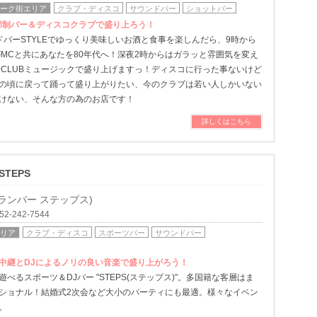
ォーク街エリア
クラブ・ディスコ
サウンドバー
ショットバー
 3部制バー＆ディスコクラブで盛り上ろう！
ドバーSTYLEでゆっくり美味しいお酒と食事を楽しんだら、9時から
がMCと共にあなたを80年代へ！深夜2時からはガラッと雰囲気を変え
新CLUBミュージックで盛り上げますっ！ディスコに行った事ないけど
の頃に戻って踊って盛り上がりたい、今のクラブは若い人しかいない
けない、そんな方の為のお店です！
詳しくはこちら
 STEPS
ランバー ステップス)
-242-7544
エリア
クラブ・ディスコ
スポーツバー
サウンドバー
中継とDJによるノリの良い音楽で盛り上がろう！
べるスポーツ＆DJバー "STEPS(ステップス)"。多国籍な客層はま
ショナル！結婚式2次会など大小のパーティにも最適。様々なイベン
。