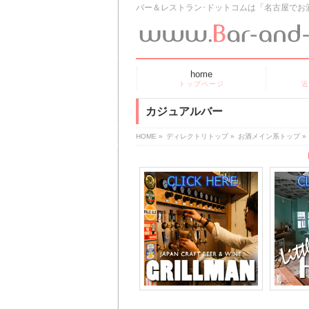
バー＆レストラン･ドットコムは「名古屋でお
home
トップページ
近
カジュアルバー
HOME
»
ディレクトリトップ
»
お酒メイン系トップ
»