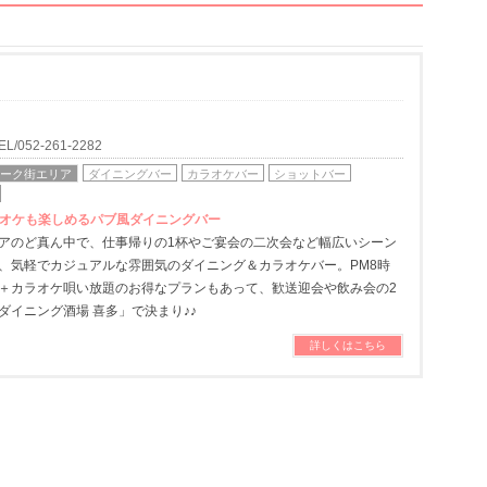
052-261-2282
ォーク街エリア
ダイニングバー
カラオケバー
ショットバー
ラオケも楽しめるパブ風ダイニングバー
アのど真ん中で、仕事帰りの1杯やご宴会の二次会など幅広いシーン
、気軽でカジュアルな雰囲気のダイニング＆カラオケバー。PM8時
＋カラオケ唄い放題のお得なプランもあって、歓送迎会や飲み会の2
ダイニング酒場 喜多」で決まり♪♪
詳しくはこちら