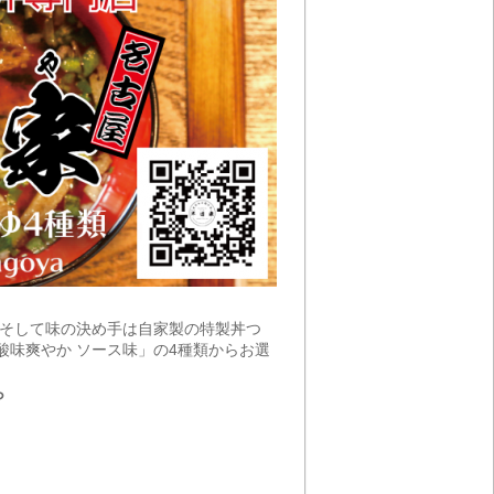
。そして味の決め手は自家製の特製丼つ
酸味爽やか ソース味」の4種類からお選
ら