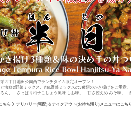
屋栄四丁目池田公園西でランチタイム限定オープン！
と海鮮&野菜ミックス、肉&野菜ミックスの3種類のかき揚げをご用意
ろん、「さっぱり柚子こしょう風味 しお味」「甘さ控えめ みそ味」「
こちら
》デリバリー(宅配)＆テイクアウト(お持ち帰り)メニューはこち