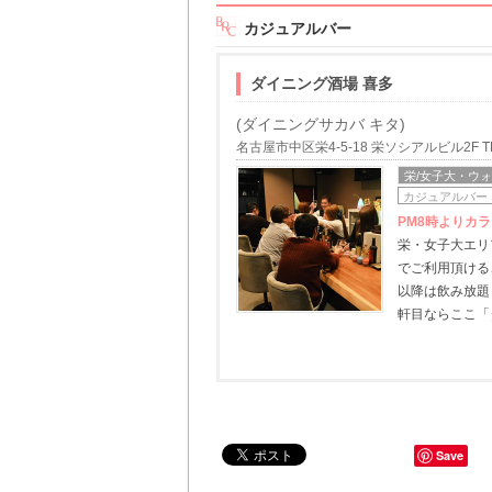
カジュアルバー
ダイニング酒場 喜多
(ダイニングサカバ キタ)
名古屋市中区栄4-5-18 栄ソシアルビル2F TEL/
栄/女子大・ウ
カジュアルバー
PM8時よりカ
栄・女子大エリ
でご利用頂ける
以降は飲み放題
軒目ならここ「
Save