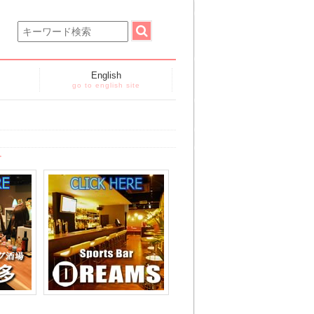
English
go to english site
す