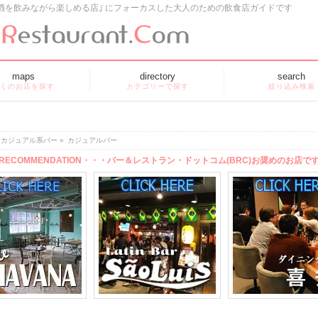
酒を飲みながら楽しめる店｣ にフォーカスした大人のための飲食店ガイドです
maps
directory
search
くのお店を探す
カテゴリーで探す
絞り込み検索
カジュアル系バー
»
カジュアルバー
RECOMMENDATION・・・バー＆レストラン・ドットコム(BRC)お奨めのお店で