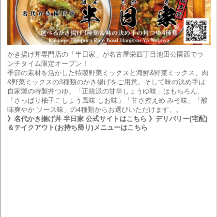
かき揚げ丼専門店の「半日家」が名古屋栄四丁目池田公園西でラ
ンチタイム限定オープン！
季節の素材を活かした特製野菜ミックスと海鮮&野菜ミックス、肉
&野菜ミックスの3種類のかき揚げをご用意。そして味の決め手は
自家製の特製丼つゆ。「正統派の甘辛しょうゆ味」はもちろん、
「さっぱり柚子こしょう風味 しお味」「甘さ控えめ みそ味」「酸
味爽やか ソース味」の4種類からお選びいただけます。。
》名代かき揚げ丼 半日家 公式サイトはこちら
》デリバリー(宅配)
＆テイクアウト(お持ち帰り)メニューはこちら