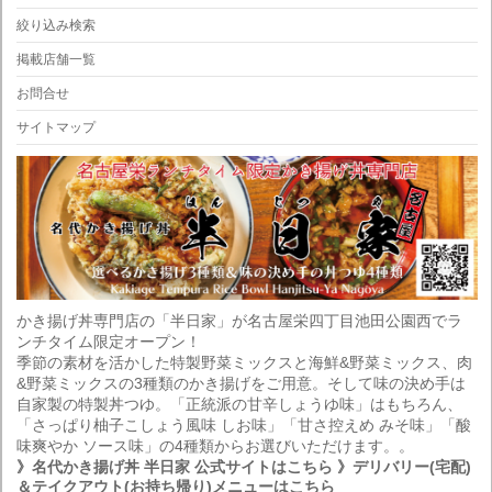
絞り込み検索
掲載店舗一覧
お問合せ
サイトマップ
かき揚げ丼専門店の「半日家」が名古屋栄四丁目池田公園西でラ
ンチタイム限定オープン！
季節の素材を活かした特製野菜ミックスと海鮮&野菜ミックス、肉
&野菜ミックスの3種類のかき揚げをご用意。そして味の決め手は
自家製の特製丼つゆ。「正統派の甘辛しょうゆ味」はもちろん、
「さっぱり柚子こしょう風味 しお味」「甘さ控えめ みそ味」「酸
味爽やか ソース味」の4種類からお選びいただけます。。
》名代かき揚げ丼 半日家 公式サイトはこちら
》デリバリー(宅配)
＆テイクアウト(お持ち帰り)メニューはこちら