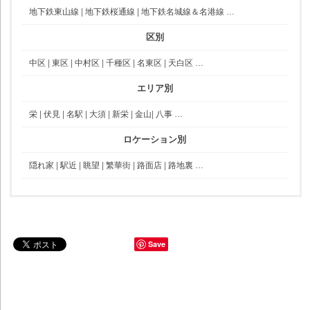
地下鉄東山線
|
地下鉄桜通線
|
地下鉄名城線＆名港線
…
区別
中区
|
東区
|
中村区
|
千種区
|
名東区
|
天白区
…
エリア別
栄
|
伏見
|
名駅
|
大須
|
新栄
|
金山
|
八事
…
ロケーション別
隠れ家
|
駅近
|
眺望
|
繁華街
|
路面店
|
路地裏
…
Save