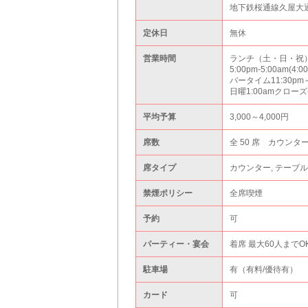
地下鉄桜通線久屋大
定休日
無休
営業時間
ランチ（土・日・祝）11
5:00pm-5:00am(4:0
バータイム11:30pm
日曜1:00amクローズ(1
平均予算
3,000～4,000円
席数
全 50 席 カウンター
席タイプ
カウンター, テーブル
禁煙ポリシー
全席喫煙
予約
可
パーティー・宴会
着席 最大60人までOK
駐車場
有（有料/優待有）
カード
可