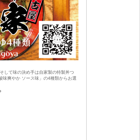
。そして味の決め手は自家製の特製丼つ
酸味爽やか ソース味」の4種類からお選
ら