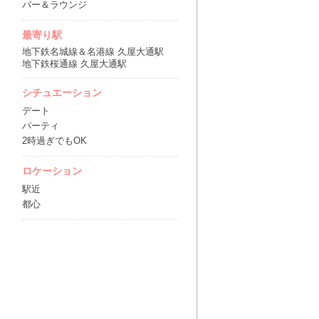
バー＆ラウンジ
最寄り駅
地下鉄名城線＆名港線 久屋大通駅
地下鉄桜通線 久屋大通駅
シチュエーション
デート
パーティ
2時過ぎでもOK
ロケーション
駅近
都心