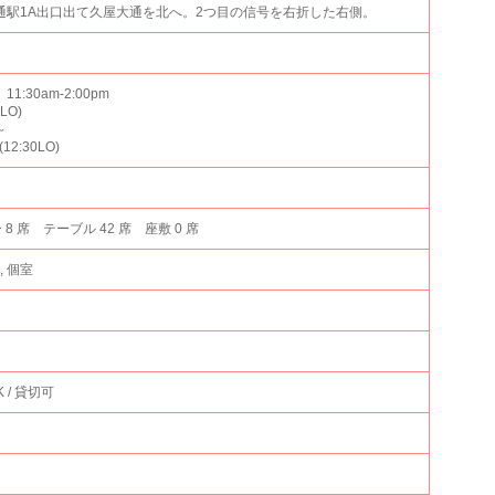
通駅1A出口出て久屋大通を北へ。2つ目の信号を右折した右側。
:30am-2:00pm
0LO)
～
2:30LO)
 8 席 テーブル 42 席 座敷 0 席
, 個室
 / 貸切可