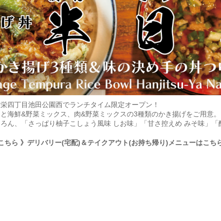
屋栄四丁目池田公園西でランチタイム限定オープン！
と海鮮&野菜ミックス、肉&野菜ミックスの3種類のかき揚げをご用意
ろん、「さっぱり柚子こしょう風味 しお味」「甘さ控えめ みそ味」「
こちら
》デリバリー(宅配)＆テイクアウト(お持ち帰り)メニューはこち