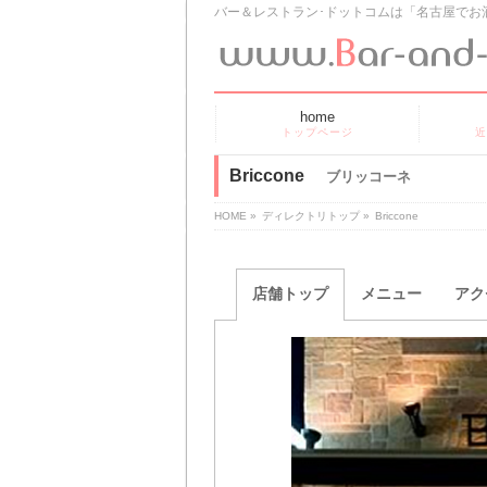
バー＆レストラン･ドットコムは「名古屋でお
home
トップページ
近
Briccone
ブリッコーネ
HOME
»
ディレクトリトップ
»
Briccone
店舗トップ
メニュー
アク