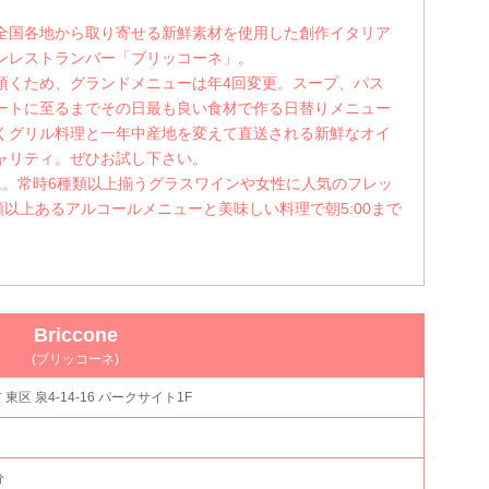
全国各地から取り寄せる新鮮素材を使用した創作イタリア
ンレストランバー「ブリッコーネ」。
頂くため、グランドメニューは年4回変更。スープ、パス
ートに至るまでその日最も良い食材で作る日替りメニュー
くグリル料理と一年中産地を変えて直送される新鮮なオイ
ャリティ。ぜひお試し下さい。
ムに。常時6種類以上揃うグラスワインや女性に人気のフレッ
類以上あるアルコールメニューと美味しい料理で朝5:00まで
Briccone
(ブリッコーネ)
市 東区 泉4-14-16 パークサイト1F
分