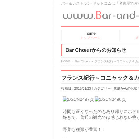
バー＆レストラン･ドットコムは「名古屋でお
home
トップページ
近
Bar Chœurからのお知らせ
HOME
»
Bar Chœur
»
フランス紀行～コニャック＆カ
フランス紀行～コニャック＆
投稿日 :
2016/01/23
| カテゴリー :
店舗からのお知
時間も遅くなったのもあり帰りにホテ
好きで、普通の観光では感じれない物
野菜も種類が豊富！！