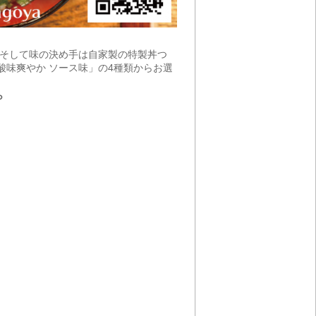
。そして味の決め手は自家製の特製丼つ
酸味爽やか ソース味」の4種類からお選
ら