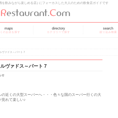
酒を飲みながら楽しめる店｣ にフォーカスした大人のための飲食店ガイドです
maps
directory
search
くのお店を探す
カテゴリーで探す
絞り込み検索
ルヴァドス～パート７
カルヴァドス～パート７
らせ
ルの近くの大型スーパーへ・・・色々な国のスーパー行くの大
が見れて楽しい♪