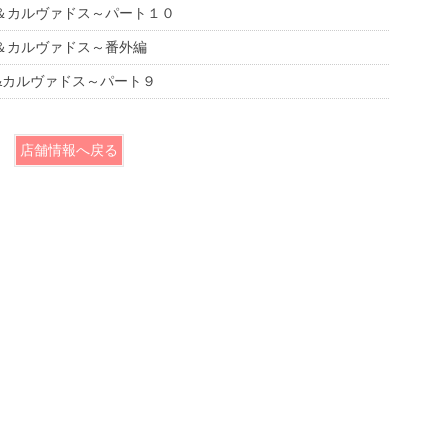
＆カルヴァドス～パート１０
＆カルヴァドス～番外編
&カルヴァドス～パート９
店舗情報へ戻る