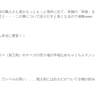
和の職人さん達がもっともっと海外に出て、本物の「和食」を
思う・・・この事について語りだすと長くなるので省略www
も本当に豊富！！
リー（加工肉）やチーズの売り場が半端なめちゃくちゃテンシ
くてレベルが高い。。。個人的には白カビがついてる物が好み