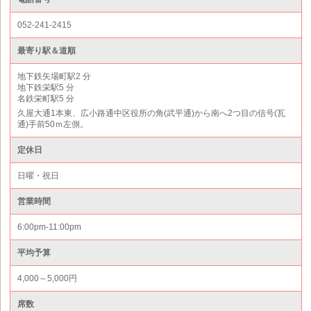
052-241-2415
最寄り駅＆道順
地下鉄矢場町駅2 分
地下鉄栄駅5 分
名鉄栄町駅5 分
久屋大通1本東、広小路通中区役所の角(武平通)から南へ2つ目の信号(瓦
通)手前50ｍ左側。
定休日
日曜・祝日
営業時間
6:00pm-11:00pm
平均予算
4,000～5,000円
席数