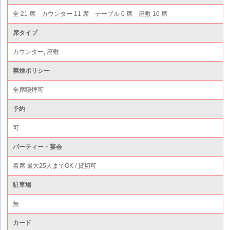
全 21 席 カウンター 11 席 テーブル 0 席 座敷 10 席
席タイプ
カウンター, 座敷
禁煙ポリシー
全席喫煙可
予約
可
パーティー・宴会
着席 最大25人までOK / 貸切可
駐車場
無
カード