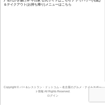
》名代かき揚げ丼 半日家 公式サイトはこちら
》デリバリー(宅配)
＆テイクアウト(お持ち帰り)メニューはこちら
Copyright ©
バー＆レストラン・ドットコム – 名古屋のグルメ・ナイトスポッ
ト情報
All Rights Reserved.
ログイン