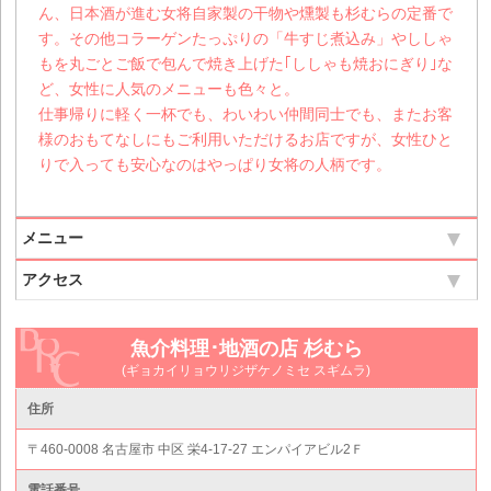
ん、日本酒が進む女将自家製の干物や燻製も杉むらの定番で
す。その他コラーゲンたっぷりの「牛すじ煮込み」やししゃ
もを丸ごとご飯で包んで焼き上げた｢ししゃも焼おにぎり｣な
ど、女性に人気のメニューも色々と。
仕事帰りに軽く一杯でも、わいわい仲間同士でも、またお客
様のおもてなしにもご利用いただけるお店ですが、女性ひと
りで入っても安心なのはやっぱり女将の人柄です。
メニュー
アクセス
魚介料理･地酒の店 杉むら
(ギョカイリョウリジザケノミセ スギムラ)
住所
〒460-0008 名古屋市 中区 栄4-17-27 エンパイアビル2Ｆ
電話番号