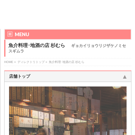
MENU
魚介料理･地酒の店 杉むら
ギョカイリョウリジザケノミセ
スギムラ
HOME
»
ディレクトリトップ
»
魚介料理･地酒の店 杉むら
店舗トップ