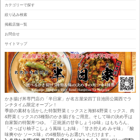
カテゴリーで探す
絞り込み検索
掲載店舗一覧
お問合せ
サイトマップ
かき揚げ丼専門店の「半日家」が名古屋栄四丁目池田公園西でラ
ンチタイム限定オープン！
季節の素材を活かした特製野菜ミックスと海鮮&野菜ミックス、肉
&野菜ミックスの3種類のかき揚げをご用意。そして味の決め手は
自家製の特製丼つゆ。「正統派の甘辛しょうゆ味」はもちろん、
「さっぱり柚子こしょう風味 しお味」「甘さ控えめ みそ味」「酸
味爽やか ソース味」の4種類からお選びいただけます。。