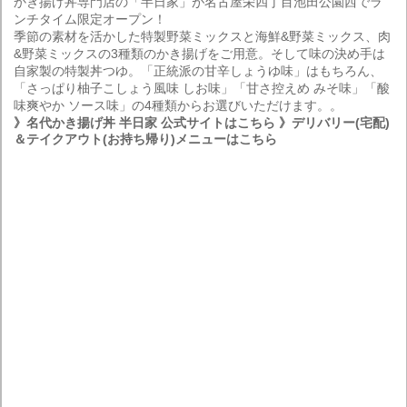
かき揚げ丼専門店の「半日家」が名古屋栄四丁目池田公園西でラ
ンチタイム限定オープン！
季節の素材を活かした特製野菜ミックスと海鮮&野菜ミックス、肉
&野菜ミックスの3種類のかき揚げをご用意。そして味の決め手は
自家製の特製丼つゆ。「正統派の甘辛しょうゆ味」はもちろん、
「さっぱり柚子こしょう風味 しお味」「甘さ控えめ みそ味」「酸
味爽やか ソース味」の4種類からお選びいただけます。。
》名代かき揚げ丼 半日家 公式サイトはこちら
》デリバリー(宅配)
＆テイクアウト(お持ち帰り)メニューはこちら