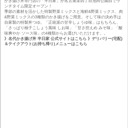
かき揚げ丼専門店の「半日家」が名古屋栄四丁目池田公園西でラ
ンチタイム限定オープン！
季節の素材を活かした特製野菜ミックスと海鮮&野菜ミックス、肉
&野菜ミックスの3種類のかき揚げをご用意。そして味の決め手は
自家製の特製丼つゆ。「正統派の甘辛しょうゆ味」はもちろん、
「さっぱり柚子こしょう風味 しお味」「甘さ控えめ みそ味」「酸
味爽やか ソース味」の4種類からお選びいただけます。。
》名代かき揚げ丼 半日家 公式サイトはこちら
》デリバリー(宅配)
＆テイクアウト(お持ち帰り)メニューはこちら