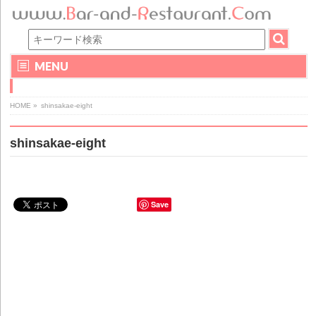
MENU
HOME
»
shinsakae-eight
shinsakae-eight
Save