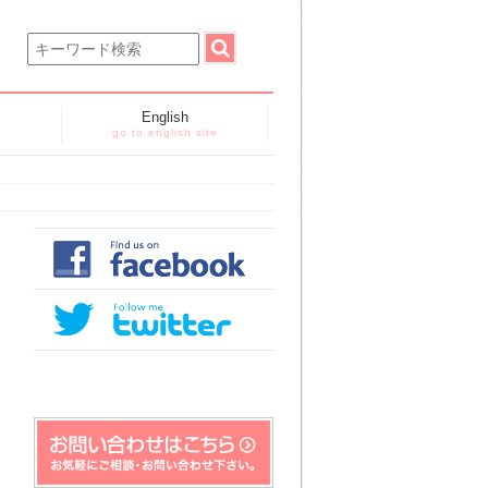
English
go to english site