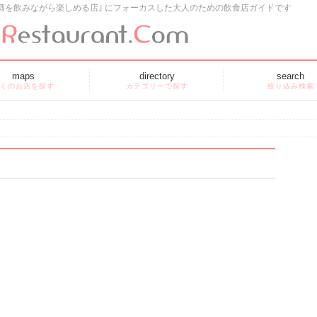
酒を飲みながら楽しめる店｣ にフォーカスした大人のための飲食店ガイドです
maps
directory
search
くのお店を探す
カテゴリーで探す
絞り込み検索