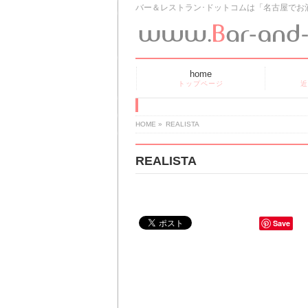
バー＆レストラン･ドットコムは「名古屋でお
home
トップページ
近
HOME
»
REALISTA
REALISTA
Save