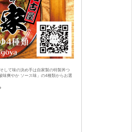
。そして味の決め手は自家製の特製丼つ
酸味爽やか ソース味」の4種類からお選
ら