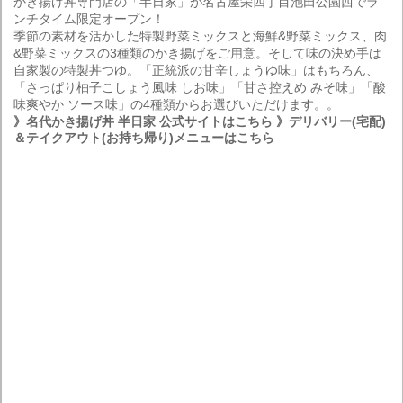
かき揚げ丼専門店の「半日家」が名古屋栄四丁目池田公園西でラ
ンチタイム限定オープン！
季節の素材を活かした特製野菜ミックスと海鮮&野菜ミックス、肉
&野菜ミックスの3種類のかき揚げをご用意。そして味の決め手は
自家製の特製丼つゆ。「正統派の甘辛しょうゆ味」はもちろん、
「さっぱり柚子こしょう風味 しお味」「甘さ控えめ みそ味」「酸
味爽やか ソース味」の4種類からお選びいただけます。。
》名代かき揚げ丼 半日家 公式サイトはこちら
》デリバリー(宅配)
＆テイクアウト(お持ち帰り)メニューはこちら