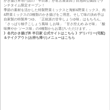
かき揚げ丼専門店の「半日家」が名古屋栄四丁目池田公園西でラ
ンチタイム限定オープン！
季節の素材を活かした特製野菜ミックスと海鮮&野菜ミックス、肉
&野菜ミックスの3種類のかき揚げをご用意。そして味の決め手は
自家製の特製丼つゆ。「正統派の甘辛しょうゆ味」はもちろん、
「さっぱり柚子こしょう風味 しお味」「甘さ控えめ みそ味」「酸
味爽やか ソース味」の4種類からお選びいただけます。。
》名代かき揚げ丼 半日家 公式サイトはこちら
》デリバリー(宅配)
＆テイクアウト(お持ち帰り)メニューはこちら