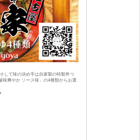
。そして味の決め手は自家製の特製丼つ
酸味爽やか ソース味」の4種類からお選
ら