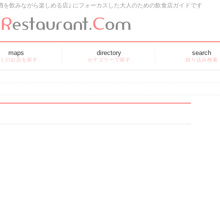
酒を飲みながら楽しめる店｣ にフォーカスした大人のための飲食店ガイドです
maps
directory
search
くのお店を探す
カテゴリーで探す
絞り込み検索