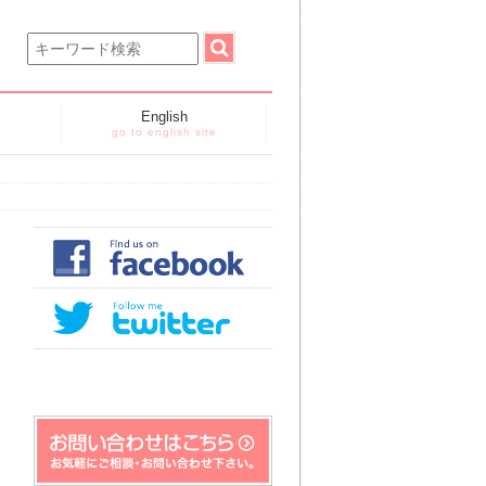
English
go to english site