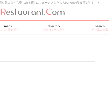
酒を飲みながら楽しめる店｣ にフォーカスした大人のための飲食店ガイドです
maps
directory
search
くのお店を探す
カテゴリーで探す
絞り込み検索