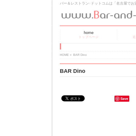
バー＆レストラン･ドットコムは「名古屋でお
home
トップページ
近
HOME
»
BAR Dino
BAR Dino
Save