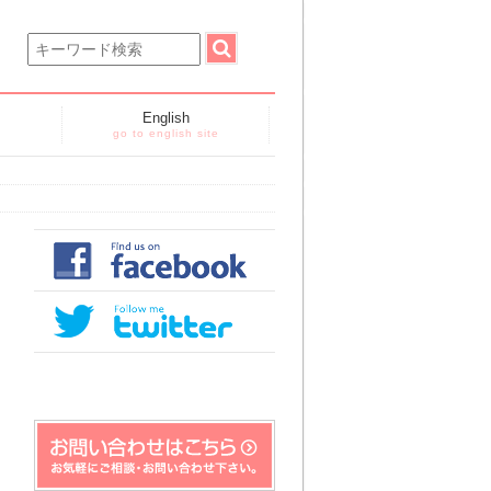
English
go to english site