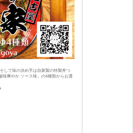
。そして味の決め手は自家製の特製丼つ
酸味爽やか ソース味」の4種類からお選
ら