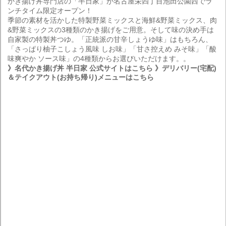
かき揚げ丼専門店の「半日家」が名古屋栄四丁目池田公園西でラ
ンチタイム限定オープン！
季節の素材を活かした特製野菜ミックスと海鮮&野菜ミックス、肉
&野菜ミックスの3種類のかき揚げをご用意。そして味の決め手は
自家製の特製丼つゆ。「正統派の甘辛しょうゆ味」はもちろん、
「さっぱり柚子こしょう風味 しお味」「甘さ控えめ みそ味」「酸
味爽やか ソース味」の4種類からお選びいただけます。。
》名代かき揚げ丼 半日家 公式サイトはこちら
》デリバリー(宅配)
＆テイクアウト(お持ち帰り)メニューはこちら